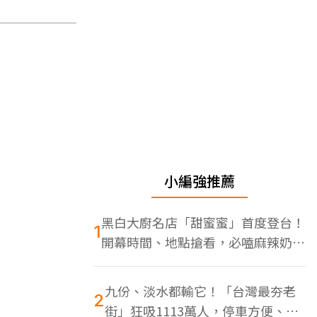
小編強推薦
黑白大廚名店「甜蜜蜜」首度登台！
1
開幕時間、地點搶看，必嗑麻辣奶油
蝦
九份、淡水都輸它！「台灣最夯老
2
街」狂吸1113萬人，停車方便、特