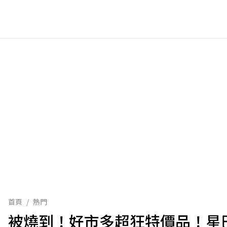
首頁
/
熱門
被燒到！好市多超狂特價品！星