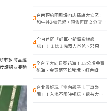
色美食多
台南預約困難燒肉店插旗大安區！
3
和牛丼240元起，預告再開２分店、
地點曝光
全台首間「蠟筆小新電影旗艦
4
店」！１比１機器人爸爸、邪惡正
男，百款周邊買翻
好市多 商品經
全台７大向日葵花海！1.2公頃免費
5
再度讓網友暴動
花海、金黃落羽松秘境、紅色鐵橋
同框
台北最好玩「室內親子卡丁車樂
6
園」！入場不限時暢玩，還有大螢
幕Switch遊戲區