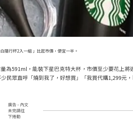
白隨行杯2入一組 」比起市價，便宜一半。
為591ml，能裝下星巴克特大杯，市價至少要花上將近1
不少民眾直呼「燒到我了，好想買」「我買代購1,299元
廣告 - 內文
未完請往
下捲動