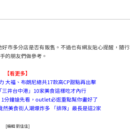
他好市多分店是否有販售。不過也有網友貼心提醒，隨行
手的朋友們做參考。
【看更多】
巧克力 大福、布朗尼總共17款高CP甜點再出擊
「三井台中港」10家美食這樣吃才內行
分鐘搶先看，outlet必逛重點幫你畫好了
一竟然美食街人潮爆炸多 「排隊」最長是這2家
[編輯 劉佳佳]