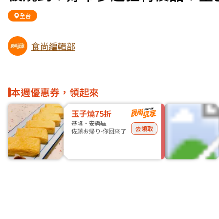
全台
食尚編輯部
本週優惠券，領起來
玉子燒75折
基隆・安樂區
去領取
佐藤お帰り-你回來了