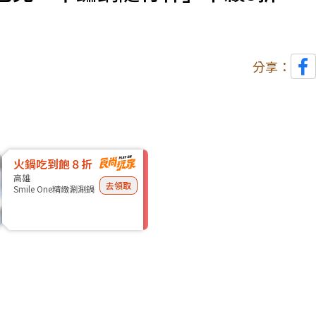
分享：
火鍋吃到飽８折
高雄
去領取
Smile One精緻涮涮鍋