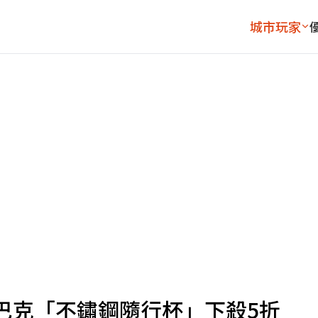
城市玩家
巴克「不鏽鋼隨行杯」下殺5折