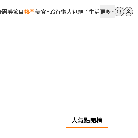
優惠券
節目
熱門
美食
旅行
懶人包
親子
生活
更多
人氣點閱榜