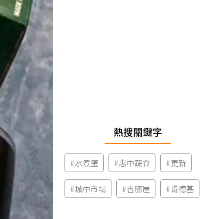
熱搜關鍵字
#
水煮蛋
#
惠中蔬食
#
更新
#
城中市場
#
吉豚屋
#
肯德基