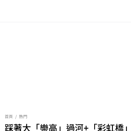
首頁
/
熱門
踩著大「樂高」過河+「彩虹橋」