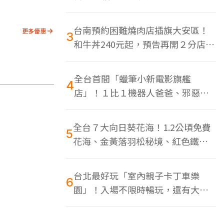
色美食多
台南預約困難燒肉店插旗大安區！
更多優惠
3
和牛丼240元起，預告再開２分店、
地點曝光
全台首間「蠟筆小新電影旗艦
4
店」！１比１機器人爸爸、邪惡正
男，百款周邊買翻
全台７大向日葵花海！1.2公頃免費
5
花海、金黃落羽松秘境、紅色鐵橋
同框
台北最好玩「室內親子卡丁車樂
6
園」！入場不限時暢玩，還有大螢
幕Switch遊戲區