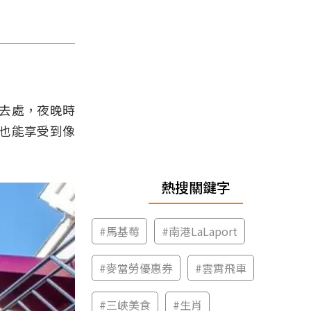
去處，夜晚時
也能享受到像
熱搜關鍵字
#
馬基莓
#
南港LaLaport
#
麥當勞優惠券
#
雲霄飛車
#
三峽美食
#
生肖