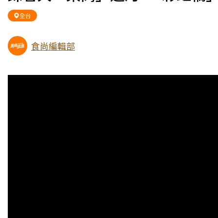
全台
食尚編輯部