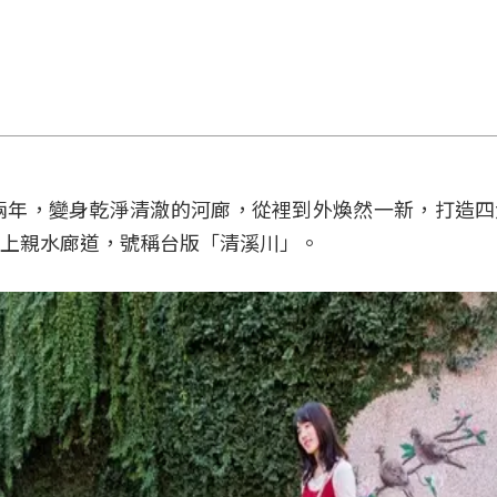
兩年，變身乾淨清澈的河廊，從裡到外煥然一新，打造四
上親水廊道，號稱台版「清溪川」。