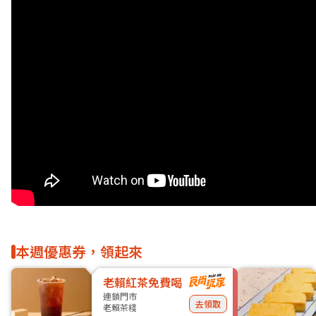
本週優惠券，領起來
老賴紅茶免費喝
連鎖門市
去領取
老賴茶棧