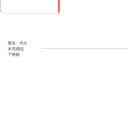
廣告 - 內文
未完請往
下捲動