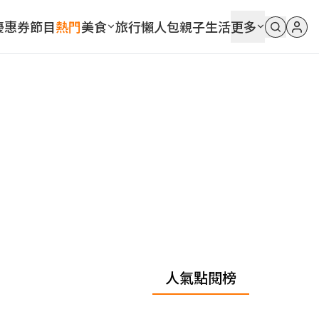
優惠券
節目
熱門
美食
旅行
懶人包
親子
生活
更多
人氣點閱榜