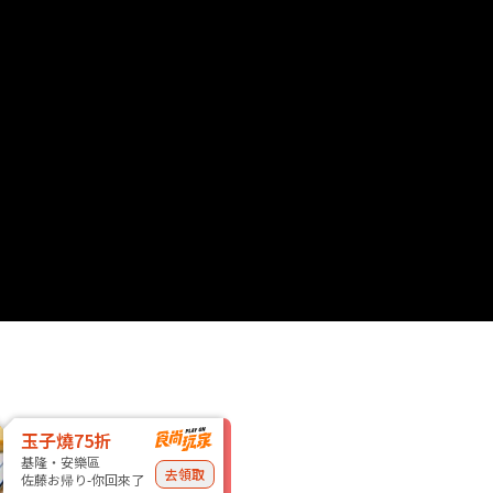
玉子燒75折
基隆・安樂區
去領取
佐藤お帰り-你回來了