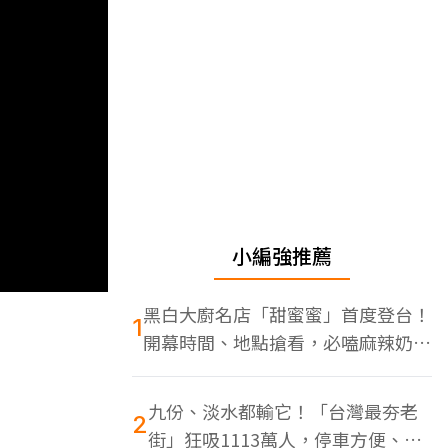
小編強推薦
黑白大廚名店「甜蜜蜜」首度登台！
1
開幕時間、地點搶看，必嗑麻辣奶油
蝦
九份、淡水都輸它！「台灣最夯老
2
街」狂吸1113萬人，停車方便、特