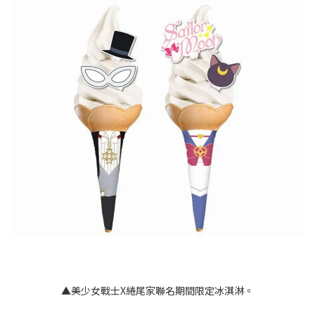
▲美少女戰士X綣尾家聯名期間限定冰淇淋。