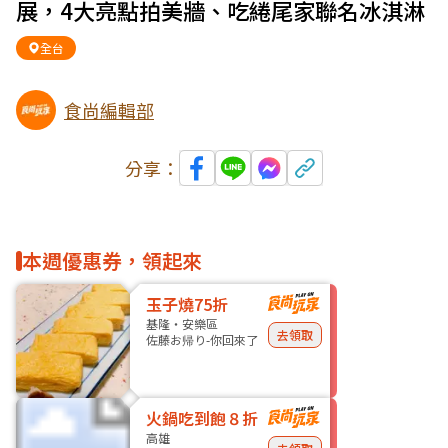
展，4大亮點拍美牆、吃綣尾家聯名冰淇淋
全台
食尚編輯部
分享：
本週優惠券，領起來
玉子燒75折
基隆・安樂區
去領取
佐藤お帰り-你回來了
火鍋吃到飽８折
高雄