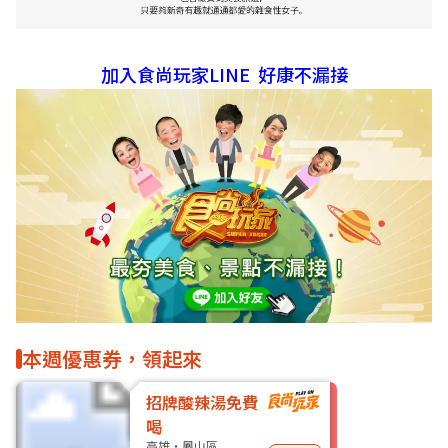
加入食尚玩家LINE 好康不漏接
本週優惠券，領起來
招牌酸辣湯免費
喝
高雄・鳳山區