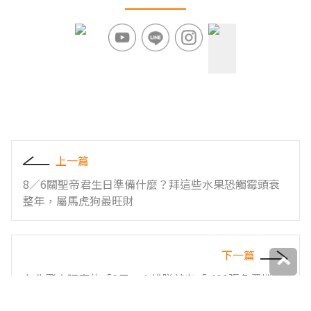
上一篇
8／6關聖帝君生日準備什麼？拜這些水果恐觸霉頭衰
整年，屬馬虎狗最旺財
下一篇
台北飛大阪真的「0元」！排隊就有「 400張免費機
票」不衝不行