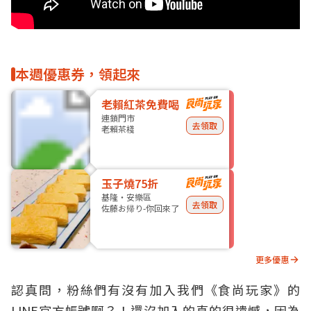
本週優惠券，領起來
老賴紅茶免費喝
連鎖門市
去領取
老賴茶棧
玉子燒75折
基隆・安樂區
去領取
佐藤お帰り-你回來了
更多優惠
認真問，粉絲們有沒有加入我們《食尚玩家》的
LINE官方帳號啊？！還沒加入的真的很遺憾，因為