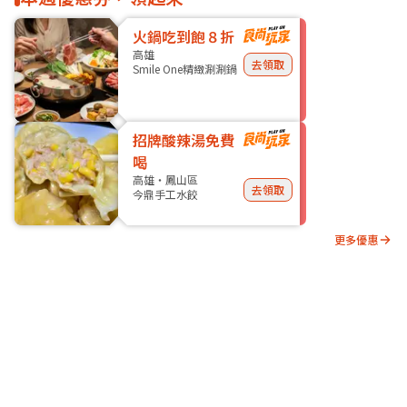
火鍋吃到飽８折
高雄
去領取
Smile One精緻涮涮鍋
招牌酸辣湯免費
喝
高雄・鳳山區
去領取
今鼎手工水餃
更多優惠