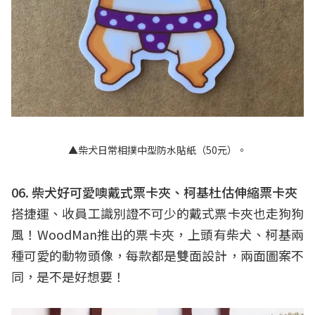
▲柴犬日常相撲中型防水貼紙（50元）。
06. 柴犬好可愛噢戴式票卡夾、柯基杜估伸縮票卡夾
搭捷運、收員工識別證不可少的戴式票卡夾也走狗狗
風！WoodMan推出的票卡夾，上頭有柴犬、柯基兩
種可愛的動物頭像，每款都是雙面設計，兩面圖案不
同，是不是好想要！