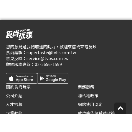
您的意見是我們前進的動力，歡迎來信或來電反映
食尚編輯：
supertaste@tvbs.com.tw
意見反映：
service@tvbs.com.tw
觀眾服務專線：
02-2656-1599
關於食尚玩家
業務服務
公司介紹
隱私權政策
人才招募
網站使用協定
企業動態
數位廣告與贊助政策
優惠券店家招募
節目版權銷售
創作者招募
公開招標