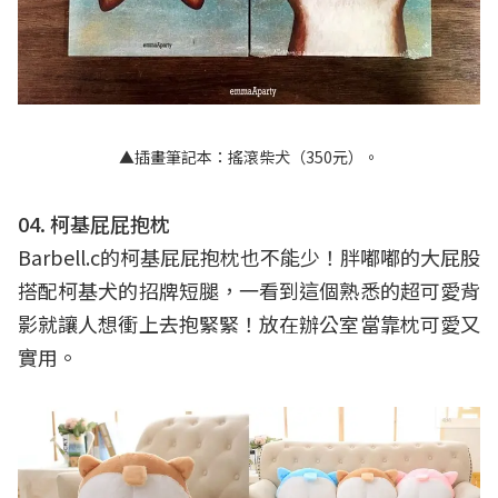
▲插畫筆記本：搖滾柴犬（350元）。
04. 柯基屁屁抱枕
Barbell.c的柯基屁屁抱枕也不能少！胖嘟嘟的大屁股
搭配柯基犬的招牌短腿，一看到這個熟悉的超可愛背
影就讓人想衝上去抱緊緊！放在辦公室當靠枕可愛又
實用。