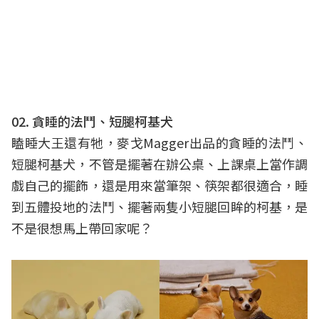
02. 貪睡的法鬥、短腿柯基犬
瞌睡大王還有牠，麥戈Magger出品的貪睡的法鬥、
短腿柯基犬，不管是擺著在辦公桌、上課桌上當作調
戲自己的擺飾，還是用來當筆架、筷架都很適合，睡
到五體投地的法鬥、擺著兩隻小短腿回眸的柯基，是
不是很想馬上帶回家呢？