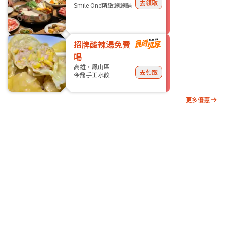
去領取
Smile One精緻涮涮鍋
招牌酸辣湯免費
喝
高雄・鳳山區
去領取
今鼎手工水餃
更多優惠