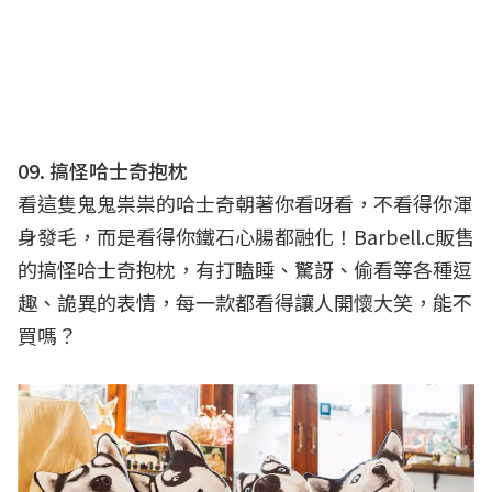
09. 搞怪哈士奇抱枕
看這隻鬼鬼祟祟的哈士奇朝著你看呀看，不看得你渾
身發毛，而是看得你鐵石心腸都融化！Barbell.c販售
的搞怪哈士奇抱枕，有打瞌睡、驚訝、偷看等各種逗
趣、詭異的表情，每一款都看得讓人開懷大笑，能不
買嗎？