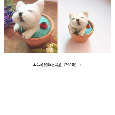
▲羊毛氈動物湯盆（790元）。