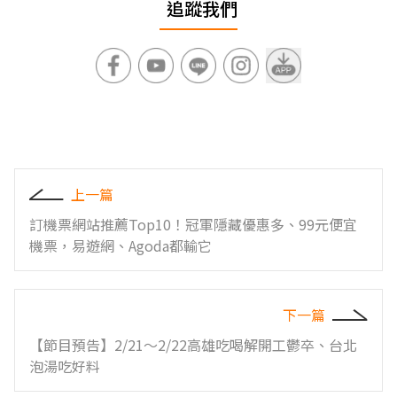
追蹤我們
上一篇
訂機票網站推薦Top10！冠軍隱藏優惠多、99元便宜
機票，易遊網、Agoda都輸它
下一篇
【節目預告】2/21〜2/22高雄吃喝解開工鬱卒、台北
泡湯吃好料