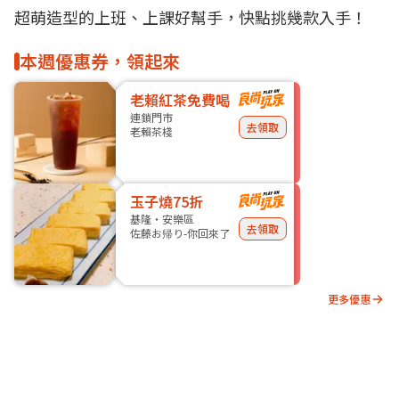
超萌造型的上班、上課好幫手，快點挑幾款入手！
本週優惠券，領起來
老賴紅茶免費喝
連鎖門市
去領取
老賴茶棧
玉子燒75折
基隆・安樂區
去領取
佐藤お帰り-你回來了
更多優惠