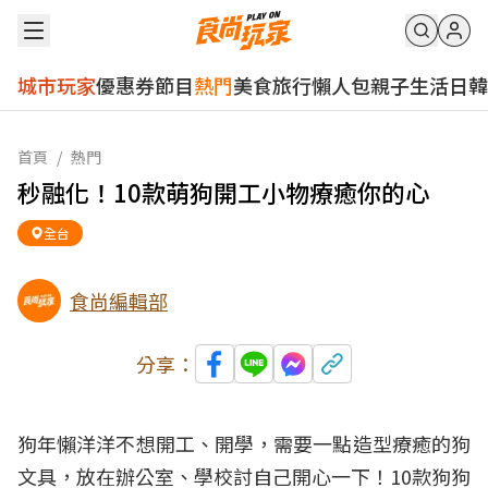
城市玩家
優惠券
節目
熱門
美食
旅行
懶人包
親子
生活
日韓
首頁
/
熱門
秒融化！10款萌狗開工小物療癒你的心
全台
食尚編輯部
分享：
狗年懶洋洋不想開工、開學，需要一點造型療癒的狗
文具，放在辦公室、學校討自己開心一下！10款狗狗