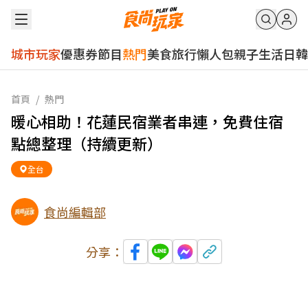
城市玩家
優惠券
節目
熱門
美食
旅行
懶人包
親子
生活
日韓
首頁
/
熱門
暖心相助！花蓮民宿業者串連，免費住宿
點總整理（持續更新）
全台
食尚編輯部
分享：