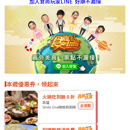
加入食尚玩家LINE 好康不漏接
本週優惠券，領起來
火鍋吃到飽８折
高雄
去領取
Smile One精緻涮涮鍋
招牌酸辣湯免費