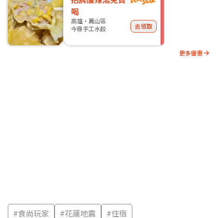
喝
高雄・鳳山區
去領取
今鼎手工水餃
更多優惠
#
食尚玩家
#
花蓮地震
#
住宿