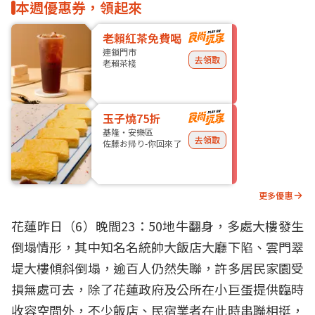
本週優惠券，領起來
老賴紅茶免費喝
連鎖門市
去領取
老賴茶棧
玉子燒75折
基隆・安樂區
去領取
佐藤お帰り-你回來了
更多優惠
花蓮昨日（6）晚間23：50地牛翻身，多處大樓發生
倒塌情形，其中知名名統帥大飯店大廳下陷、雲門翠
堤大樓傾斜倒塌，逾百人仍然失聯，許多居民家園受
損無處可去，除了花蓮政府及公所在小巨蛋提供臨時
收容空間外，不少飯店、民宿業者在此時串聯相挺，