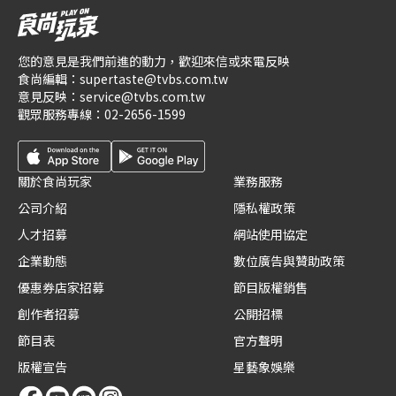
您的意見是我們前進的動力，歡迎來信或來電反映
食尚編輯：
supertaste@tvbs.com.tw
意見反映：
service@tvbs.com.tw
觀眾服務專線：
02-2656-1599
關於食尚玩家
業務服務
公司介紹
隱私權政策
人才招募
網站使用協定
企業動態
數位廣告與贊助政策
優惠券店家招募
節目版權銷售
創作者招募
公開招標
節目表
官方聲明
版權宣告
星藝象娛樂