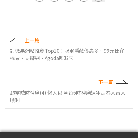
上一篇
訂機票網站推薦Top10！冠軍隱藏優惠多、99元便宜
機票，易遊網、Agoda都輸它
下一篇
超靈驗財神廟(4) 懶人包 全台6財神廟過年走春大吉大
順利