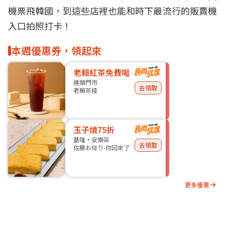
機票飛韓國，到這些店裡也能和時下最流行的販賣機
入口拍照打卡！
本週優惠券，領起來
老賴紅茶免費喝
連鎖門市
去領取
老賴茶棧
玉子燒75折
基隆・安樂區
去領取
佐藤お帰り-你回來了
更多優惠