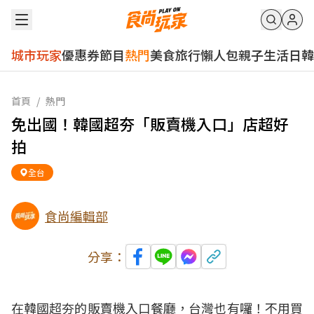
城市玩家
優惠券
節目
熱門
美食
旅行
懶人包
親子
生活
日韓
首頁
/
熱門
免出國！韓國超夯「販賣機入口」店超好
拍
全台
食尚編輯部
分享：
在韓國超夯的販賣機入口餐廳，台灣也有囉！不用買