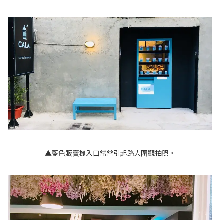
▲藍色販賣機入口常常引起路人圍觀拍照。