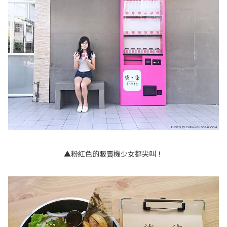
▲粉紅色的販賣機少女都尖叫！