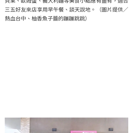
貝果、歐姆蛋、義大利麵等美食小點應有盡有，適合
三五好友來店享用早午餐、談天說地。（圖片提供／
熱血台中、柚香魚子醬的蹦蹦跳跳）