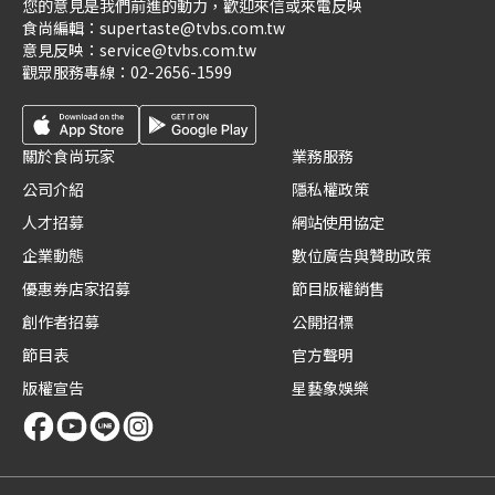
您的意見是我們前進的動力，歡迎來信或來電反映
食尚編輯：
supertaste@tvbs.com.tw
意見反映：
service@tvbs.com.tw
觀眾服務專線：
02-2656-1599
關於食尚玩家
業務服務
公司介紹
隱私權政策
人才招募
網站使用協定
企業動態
數位廣告與贊助政策
優惠券店家招募
節目版權銷售
創作者招募
公開招標
節目表
官方聲明
版權宣告
星藝象娛樂