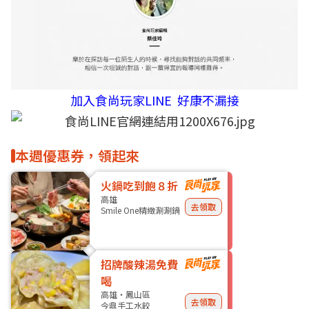
加入食尚玩家LINE 好康不漏接
本週優惠券，領起來
火鍋吃到飽８折
高雄
去領取
Smile One精緻涮涮鍋
招牌酸辣湯免費
喝
高雄・鳳山區
去領取
今鼎手工水餃