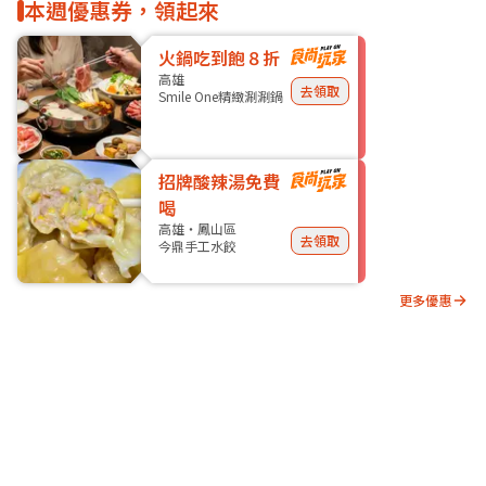
本週優惠券，領起來
火鍋吃到飽８折
高雄
去領取
Smile One精緻涮涮鍋
招牌酸辣湯免費
喝
高雄・鳳山區
去領取
今鼎手工水餃
更多優惠