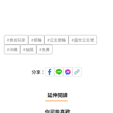
#
食尚玩家
#
郵輪
#
公主遊輪
#
盛世公主號
#
沖繩
#
抽獎
#
免費
分享：
延伸閱讀
你可能喜歡