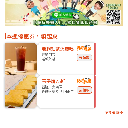
本週優惠券，領起來
老賴紅茶免費喝
連鎖門市
去領取
老賴茶棧
玉子燒75折
基隆・安樂區
去領取
佐藤お帰り-你回來了
更多優惠