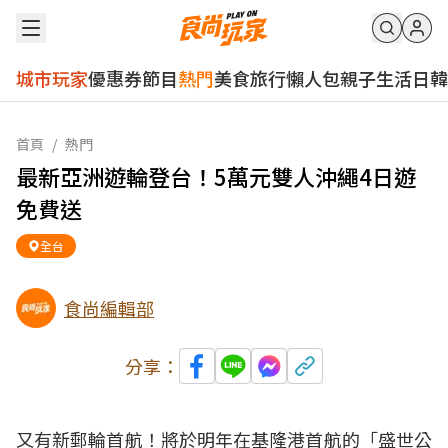
城市玩家
優惠券
節目
熱門
美食
旅行
懶人包
親子
生活
日韓
首頁
/
熱門
最新亞洲遊輪登台！5萬元雙人沖繩4日遊
免費送
全台
食尚編輯部
分享：
又有新郵輪首航！將於明年在基隆港首航的「盛世公