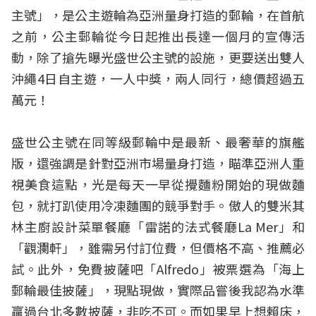
主號」，是公主遊輪為亞洲量身打造的郵輪，在首航
之前，公主郵輪從今日起推出長達一個月的宣傳活
動，除了搶先曝光盛世公主號的設施，更要送出雙人
沖繩4日自主遊，一人中獎，兩人同行，總價超過五
萬元！
盛世公主號在同等級郵輪中是最新、最奢華的旗艦
版，還強調是針對亞洲市場量身打造，瞄準亞洲人重
視美食這點，光是每天一早從攪麵粉開始的現做麵
包，就打趴使用冷凍麵團的競爭對手。傲人的雙米其
林主廚設計菜單餐廳「雷諾的法式餐廳La Mer」和
「觀瀾軒」，雖需另付訂位費，但價格不高、推薦必
試。此外，免費披薩吧「Alfredo」被票選為「海上
郵輪最佳披薩」，現點現做，實際品嘗後我認為水準
贏過台北多數披薩，非吃不可。而如果早上想賴床，