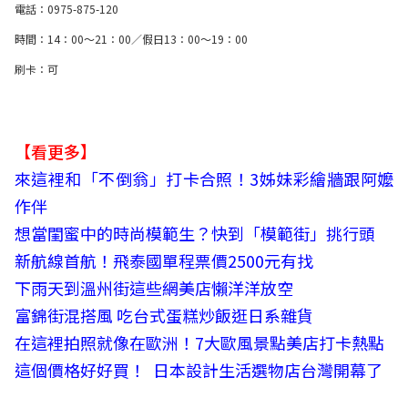
電話：0975-875-120
時間：14：00～21：00／假日13：00～19：00
刷卡：可
【看更多】
來這裡和「不倒翁」打卡合照！3姊妹彩繪牆跟阿嬤
作伴
想當閨蜜中的時尚模範生？快到「模範街」挑行頭
新航線首航！飛泰國單程票價2500元有找
下雨天到溫州街這些網美店懶洋洋放空
富錦街混搭風 吃台式蛋糕炒飯逛日系雜貨
在這裡拍照就像在歐洲！7大歐風景點美店打卡熱點
這個價格好好買！ 日本設計生活選物店台灣開幕了