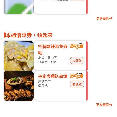
更多優惠
本週優惠券，領起來
招牌酸辣湯免費
喝
高雄・鳳山區
去領取
今鼎手工水餃
指定套餐送串燒
連鎖門市
去領取
柒息地
更多優惠