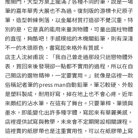
推開門，大型方桌上擺滿了各種不同的筆，說是一場
筆的嘉年華秀大展也不為過。復刻版的游標卡尺原子
筆，造型幹練俐落，以金屬材質打造卻不覺沉重，特
別的是，它是真的能用來量測物體，可量出圓柱物體
的直徑，夠酷吧！手感樸拙的木機關鉛筆，則有深淺
不一的木頭原色，書寫起來格外有質感。
店主人沈昶甫說：「我自己曾走過那段只迷戀物體外
表，買回來後發現卻一點都不實用的過程，所以在自
己開店的選物精神，一定要實用。」就像是店裡一款
俗稱記者筆的press man自動鉛筆，筆芯較硬、外殼
是塑料製成，耐用好寫，掉在地上也不會心疼。近年
來頗紅的沾水筆，在這有了舞台。只要筆桿、筆頭與
墨水，即能變化出許多種字體，寫起來有華麗美感，
店裡提供試寫與教學，未來會不定期開設相關課程。
這裡賣的紙膠帶也是注重實用性，可以在紙膠帶上寫