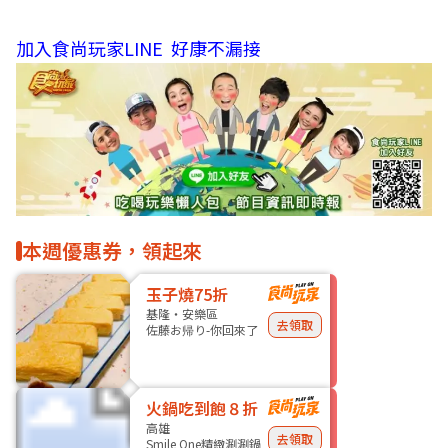
加入食尚玩家LINE 好康不漏接
本週優惠券，領起來
玉子燒75折
基隆・安樂區
去領取
佐藤お帰り-你回來了
火鍋吃到飽８折
高雄
去領取
Smile One精緻涮涮鍋