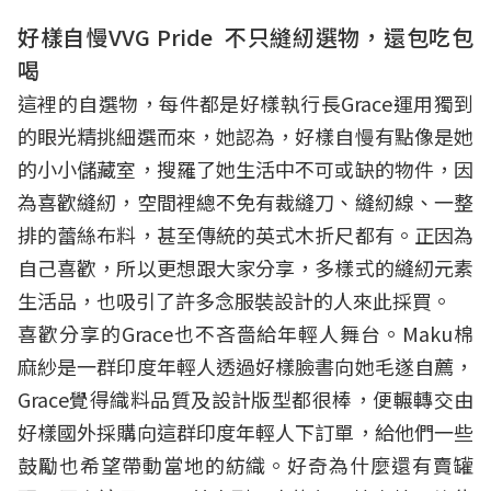
好樣自慢VVG Pride 不只縫紉選物，還包吃包
喝
這裡的自選物，每件都是好樣執行長Grace運用獨到
的眼光精挑細選而來，她認為，好樣自慢有點像是她
的小小儲藏室，搜羅了她生活中不可或缺的物件，因
為喜歡縫紉，空間裡總不免有裁縫刀、縫紉線、一整
排的蕾絲布料，甚至傳統的英式木折尺都有。正因為
自己喜歡，所以更想跟大家分享，多樣式的縫紉元素
生活品，也吸引了許多念服裝設計的人來此採買。
喜歡分享的Grace也不吝嗇給年輕人舞台。Maku棉
麻紗是一群印度年輕人透過好樣臉書向她毛遂自薦，
Grace覺得織料品質及設計版型都很棒，便輾轉交由
好樣國外採購向這群印度年輕人下訂單，給他們一些
鼓勵也希望帶動當地的紡織。好奇為什麼還有賣罐