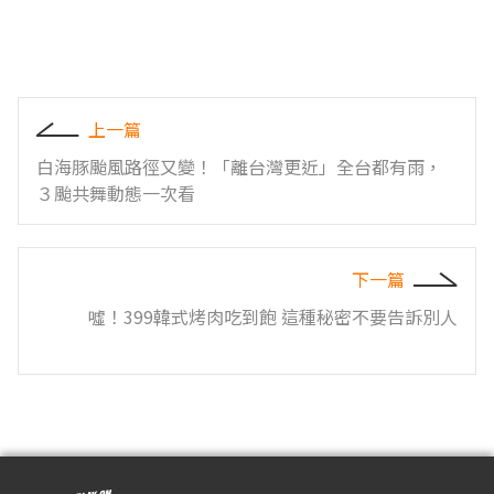
上一篇
白海豚颱風路徑又變！「離台灣更近」全台都有雨，
３颱共舞動態一次看
下一篇
噓！399韓式烤肉吃到飽 這種秘密不要告訴別人