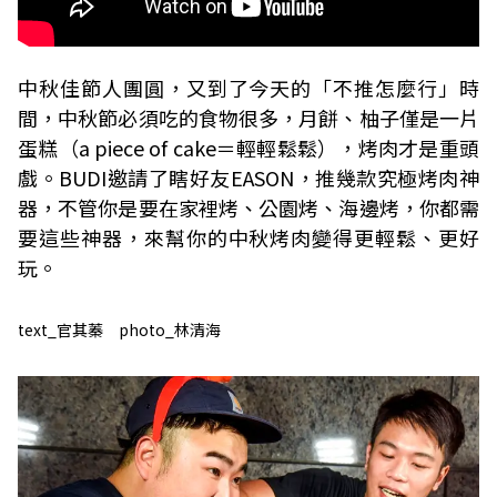
中秋佳節人團圓，又到了今天的「不推怎麼行」時
間，中秋節必須吃的食物很多，月餅、柚子僅是一片
蛋糕（a piece of cake＝輕輕鬆鬆），烤肉才是重頭
戲。BUDI邀請了瞎好友EASON，推幾款究極烤肉神
器，不管你是要在家裡烤、公園烤、海邊烤，你都需
要這些神器，來幫你的中秋烤肉變得更輕鬆、更好
玩。
text_官其蓁 photo_林清海