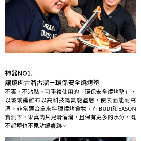
神器NO1.
讓燒肉古溜古溜－環保安全燒烤墊
不毒、不沾黏、可重複使用的「環保安全燒烤墊」，
以玻璃纖維布以高科技鐵氟龍塗層，使表面能耐高
溫，非常適合拿來料理燒烤食物，在BUDI和EASON
實測下，果真肉片兒滑溜溜，且保有更多的水分，既
不起煙也不見沾鍋痕跡。