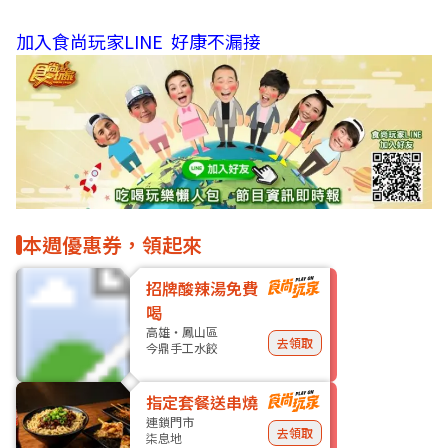
加入食尚玩家LINE 好康不漏接
本週優惠券，領起來
招牌酸辣湯免費
喝
高雄・鳳山區
去領取
今鼎手工水餃
指定套餐送串燒
連鎖門市
去領取
柒息地