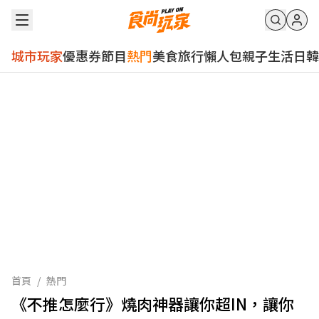
城市玩家
優惠券
節目
熱門
美食
旅行
懶人包
親子
生活
日韓
首頁
/
熱門
《不推怎麼行》燒肉神器讓你超IN，讓你