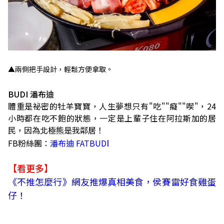
▲兩側把手設計，輕鬆方便拿取。
BUDI 潘布迪
體重是祕密的牡羊寶寶，人生夢想只有"吃""癡""喫"，24
小時都在吃不飽的狀態，一定是上輩子住在阿拉斯加的居
民，因為北極熊是我鄰居！
I
FB粉絲團：
潘布迪 FATBUD
【看更多】
《不推怎麼行》網友推爆真相美食，侯賽雷好食雞蛋
仔！