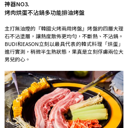
神器NO3.
烤肉烘蛋不沾鍋多功能排油烤盤
主打無油煙的『韓國火烤兩用烤盤』烤盤的四層大理
石不沾塗層，讓熱度散佈更均勻，不斷熱、不沾鍋。
BUDI和EASON立刻以最具代表的韓式料理「烘蛋」
進行實測，稍微半生熟狀態，果真是立刻俘虜兩位大
男兒的心。