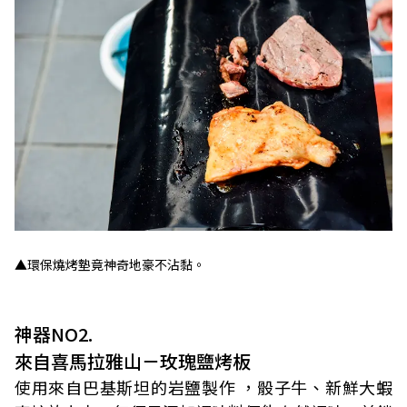
▲環保燒烤墊竟神奇地豪不沾黏。
神器NO2.
來自喜馬拉雅山－玫瑰鹽烤板
使用來自巴基斯坦的岩鹽製作 ，骰子牛、新鮮大蝦