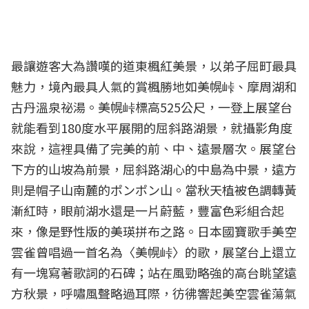
最讓遊客大為讚嘆的道東楓紅美景，以弟子屈町最具
魅力，境內最具人氣的賞楓勝地如美幌峠、摩周湖和
古丹溫泉祕湯。美幌峠標高525公尺，一登上展望台
就能看到180度水平展開的屈斜路湖景，就攝影角度
來說，這裡具備了完美的前、中、遠景層次。展望台
下方的山坡為前景，屈斜路湖心的中島為中景，遠方
則是帽子山南麓的ポンポン山。當秋天植被色調轉黃
漸紅時，眼前湖水還是一片蔚藍，豐富色彩組合起
來，像是野性版的美瑛拼布之路。日本國寶歌手美空
雲雀曾唱過一首名為〈美幌峠〉的歌，展望台上還立
有一塊寫著歌詞的石碑；站在風勁略強的高台眺望遠
方秋景，呼嘯風聲略過耳際，彷彿響起美空雲雀蕩氣