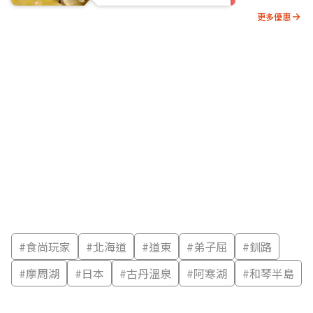
更多優惠
#
食尚玩家
#
北海道
#
道東
#
弟子屈
#
釧路
#
摩周湖
#
日本
#
古丹溫泉
#
阿寒湖
#
和琴半島