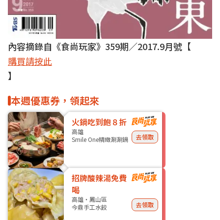
內容摘錄自《食尚玩家》
359
期／
2017.9
月號【
購買請按此
】
本週優惠券，領起來
火鍋吃到飽８折
高雄
去領取
Smile One精緻涮涮鍋
招牌酸辣湯免費
喝
高雄・鳳山區
去領取
今鼎手工水餃