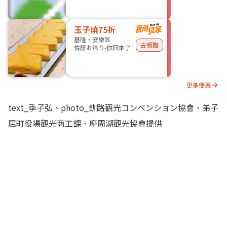
玉子燒75折
基隆・安樂區
去領取
佐藤お帰り-你回來了
更多優惠
text_季子弘、photo_釧路觀光コンベンション協會、弟子
屈町役場觀光商工課、摩周湖觀光協會提供