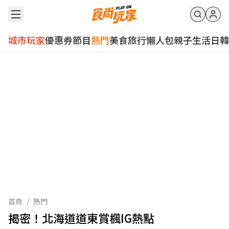
城市玩家
優惠券
節目
熱門
美食
旅行
懶人包
親子
生活
日韓
首頁
/
熱門
揭密！北海道道東賞楓IG熱點