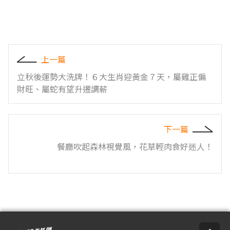
上一篇
立秋後運勢大洗牌！６大生肖迎黃金７天，屬雞正偏
財旺、屬蛇有望升遷調薪
下一篇
餐廳吹起森林視覺風，花草輕肉食好迷人！