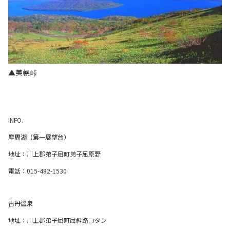
▲美幌峠
INFO.
摩周湖（第一展望台）
地址：川上郡弟子屈町弟子屈原野
電話：015-482-1530
古丹溫泉
地址：川上郡弟子屈町屈斜路コタン