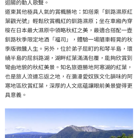
迴腸的動人歌聲。
道東其他極具人氣的賞楓勝地：如搭乘「釧路濕原紅
葉觀光號」輕鬆欣賞楓紅的釧路濕原；坐在車廂內穿
梭在日本最大濕原中領略秋紅之美，最適合搭配一壺
釧路秋季限定地酒「福司」，體驗一場隨車輕晃的秋
季版微醺人生。另外，位於弟子屈町的和琴半島，環
繞半島的屈斜路湖，湖畔紅葉滿滿包覆，能夠欣賞到
彎曲地貌的秋紅美景。知名旅遊勝地阿寒湖的紅葉，
也是旅人流連忘返之地，在瀰漫愛奴族文化韻味的阿
寒地區欣賞紅葉，深厚的人文底蘊讓眼前美景變得更
具意義。