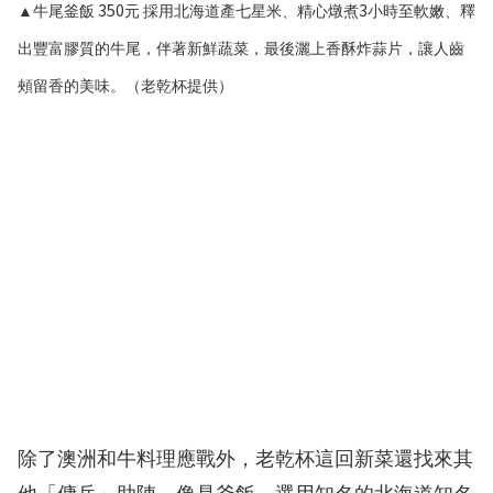
350
3
▲牛尾釜飯
元
採用北海道產七星米、精心燉煮
小時至軟嫩、釋
出豐富膠質的牛尾，伴著新鮮蔬菜，最後灑上香酥炸蒜片，讓人齒
頰留香的美味。（老乾杯提供）
除了澳洲和牛料理應戰外，老乾杯這回新菜還找來其