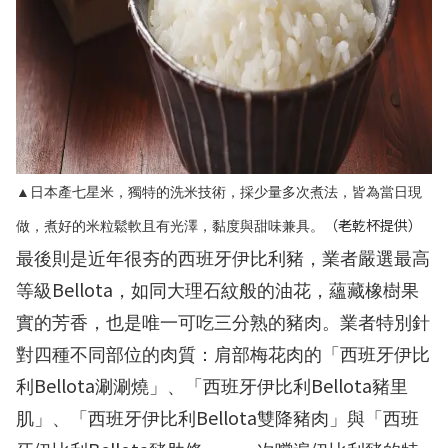
▲日本產七星米，獨特的洗米技術，採少量多次煮法，皆為當日現
（老乾杯提供）
做，煮好的米粒鬆軟且有光澤，黏度與甜味兼具。
最後則是近年很夯的西班牙伊比利豬，業者嚴選最高
Bellota
等級
，如同大理石紋般的油花，蘊藏橡樹果
實的芳香，也是唯一可吃三分熟的豬肉。業者特別針
對四種不同部位的肉質：肩部梅花肉的「西班牙伊比
Bellota
Bellota
利
涮涮燒」、「西班牙伊比利
豬里
Bellota
肌」、「西班牙伊比利
雙降豬肉」與「西班