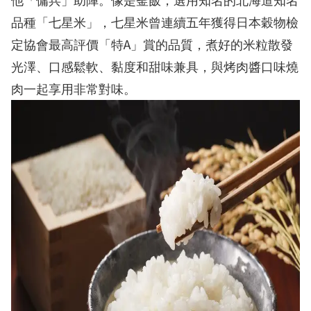
他「傭兵」助陣。像是釜飯，選用知名的北海道知名
品種「七星米」，七星米曾連續五年獲得日本穀物檢
A
定協會最高評價「特
」賞的品質，煮好的米粒散發
光澤、口感鬆軟、黏度和甜味兼具，與烤肉醬口味燒
肉一起享用非常對味。