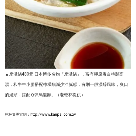
480
▲摩滋鍋
元
日本博多名物「摩滋鍋」，富有膠原蛋白特製高
湯，和牛牛小腸搭配檸檬醋減少油膩感，有別一般濃醇風味，爽口
的湯頭．搭配Ｑ彈烏龍麵。（老乾杯提供）
http://www.kanpai.com.tw
乾杯集團官網：