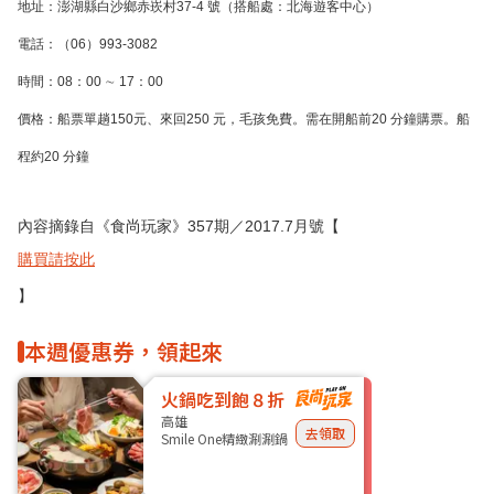
地址：澎湖縣白沙鄉赤崁村37-4 號（搭船處：北海遊客中心）
電話：（06）993-3082
時間：08：00 ∼ 17：00
價格：船票單趟150
元、來回250 元，毛孩免費。需在開船前20 分鐘購票。船
程約20 分鐘
內容摘錄自《食尚玩家》357期／2017.7月號【
購買請按此
】
本週優惠券，領起來
火鍋吃到飽８折
高雄
去領取
Smile One精緻涮涮鍋