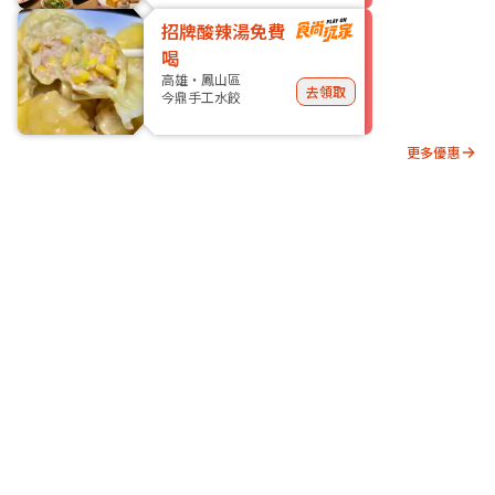
招牌酸辣湯免費
喝
高雄・鳳山區
去領取
今鼎手工水餃
更多優惠