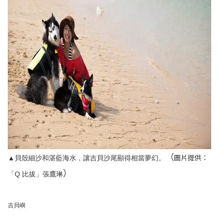
（
圖片提供：
▲貝殼細沙和湛藍海水，讓吉貝沙尾顯得相當夢幻。
）
「Q 比拔」張鷹琳
吉貝嶼