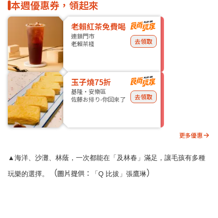
本週優惠券，領起來
老賴紅茶免費喝
連鎖門市
去領取
老賴茶棧
玉子燒75折
基隆・安樂區
去領取
佐藤お帰り-你回來了
更多優惠
▲海洋、沙灘、林蔭，一次都能在「及林春」滿足，讓毛孩有多種
（
）
圖片提供：
玩樂的選擇。
「Q 比拔」張鷹琳