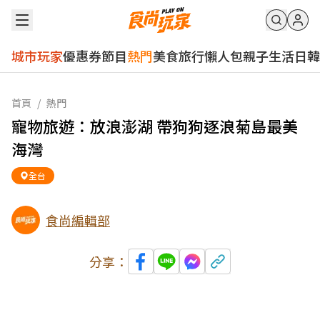
城市玩家
優惠券
節目
熱門
美食
旅行
懶人包
親子
生活
日韓
首頁
/
熱門
寵物旅遊：放浪澎湖 帶狗狗逐浪菊島最美
海灣
全台
食尚編輯部
分享：