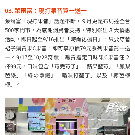
03. 萊爾富：現打果昔買一送一
萊爾富「現打果昔」話題不斷，９月更是布局達全台
500家門市，為感謝消費者支持，特別祭出３大優惠
活動，即日起至9/16推出「時尚裙襬日」，只要穿著
裙子購買果C果昔，即可享原價79元系列果昔買一送
一。9/17至10/28奇蹟，購買指定口味果C果昔任２
杯99元，口味包含「莓完莓了」「蘋果藍莓」「鳳梨
芭樂」「綠の拿鐵」「曖昧打翻了」以及「檸芭檸
檸」。