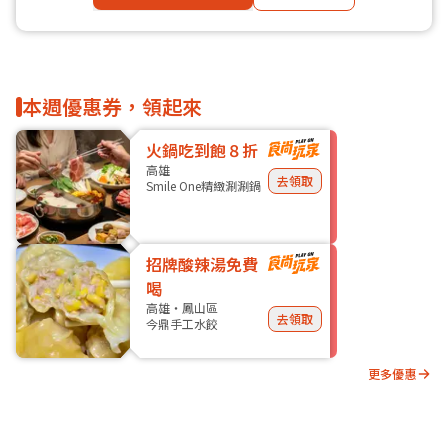
本週優惠券，領起來
火鍋吃到飽８折
高雄
去領取
Smile One精緻涮涮鍋
招牌酸辣湯免費
喝
高雄・鳳山區
去領取
今鼎手工水餃
更多優惠