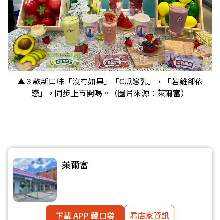
▲３款新口味「沒有如果」「C瓜戀乳」，「若離卻依
戀」，同步上市開喝。（圖片來源：萊爾富）
萊爾富
下載 APP 藏口袋
看店家資訊