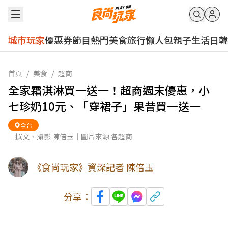
城市玩家
優惠券
節目
熱門
美食
旅行
懶人包
親子
生活
日韓
首頁
/
美食
/
超商
全家霜淇淋買一送一！超商週末優惠，小
七珍奶10元、「穿裙子」果昔買一送一
全台
｜撰文、攝影 陳倍玉｜圖片來源 各超商
《食尚玩家》資深記者 陳倍玉
分享：