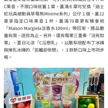
C果昔，不限口味就蓋１章，蓋滿６章可兌換「迪士
尼玩具總動員草莓熊Minime系列」公仔１個，蓋12
章享指定口味果昔１杯，蓋滿70章更有機會把
「Maison Margiela淡香水100ml」帶回家，贈品數
量有限，送完為止。另外，還有莓果三重奏「沒有如
果」、夏日沁涼「C瓜戀乳」，以酪梨搭配布丁冰磚
與煉乳冰磚的「若離卻依戀」，３款新口味上市同步
喝。