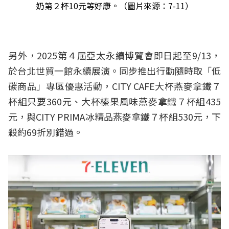
奶第２杯10元等好康。（圖片來源：7-11）
另外，2025第４屆亞太永續博覽
會即日起至9/13，
於台北世貿一館永續展演。同步推出行動隨時取「低
碳商品」專區優惠活動，CITY CAFE大杯燕麥拿鐵７
杯組只要360元、大杯榛果風味燕麥拿鐵７杯組435
元，與CITY PRIMA冰精品燕麥拿鐵７杯組530元，下
殺約69折別錯過。