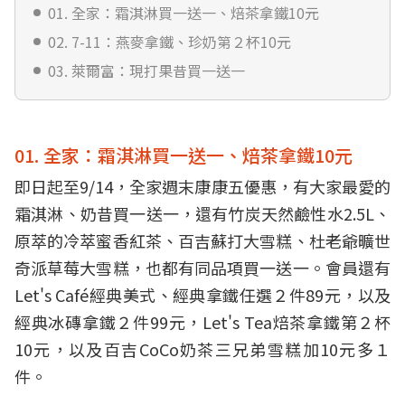
01. 全家：霜淇淋買一送一、焙茶拿鐵10元
02. 7-11：燕麥拿鐵、珍奶第２杯10元
03. 萊爾富：現打果昔買一送一
01. 全家：霜淇淋買一送一、焙茶拿鐵10元
即日起至9/14，全家週末康康五優惠，有大家最愛的
霜淇淋、奶昔買一送一，還有竹炭天然鹼性水2.5L、
原萃的冷萃蜜香紅茶、百吉蘇打大雪糕、杜老爺曠世
奇派草莓大雪糕，也都有同品項買一送一。會員還有
Let's Café經典美式、經典拿鐵任選２件89元，以及
經典冰磚拿鐵２件99元，Let's Tea焙茶拿鐵第２杯
10元，以及百吉CoCo奶茶三兄弟雪糕加10元多１
件。