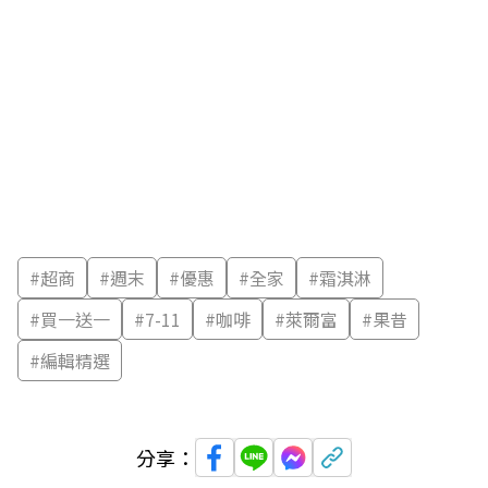
#
超商
#
週末
#
優惠
#
全家
#
霜淇淋
#
買一送一
#
7-11
#
咖啡
#
萊爾富
#
果昔
#
編輯精選
分享：