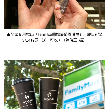
▲全家９月推出「Fami!ce蘭姆葡萄霜淇淋」，即日起至
9/14有買一送一可吃。（陳倍玉 攝）