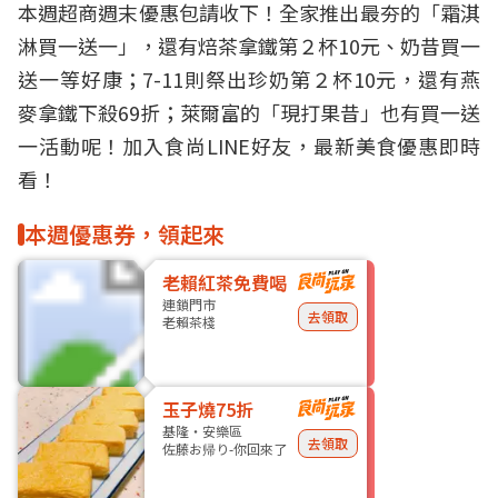
本週超商週末優惠包請收下！全家推出最夯的「霜淇
淋買一送一」，還有焙茶拿鐵第２杯10元、奶昔買一
送一等好康；7-11則祭出珍奶第２杯10元，還有燕
麥拿鐵下殺69折；萊爾富的「現打果昔」也有買一送
一活動呢！
加入食尚LINE好友，最新美食優惠即時
看！
本週優惠券，領起來
老賴紅茶免費喝
連鎖門市
去領取
老賴茶棧
玉子燒75折
基隆・安樂區
去領取
佐藤お帰り-你回來了