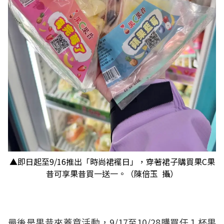
▲即日起至9/16推出「時尚裙襬日」，穿著裙子購買果C果
昔可享果昔買一送一。（陳倍玉 攝）
最後是果昔來蓋章活動，9/17至10/28購買任１杯果