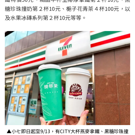
糖珍珠撞奶第２杯10元、梔子花青茶４杯100元，以
及水果冰磚系列第２杯10元等等。
▲小七即日起至9/13，有CITY大杯燕麥拿鐵、黑糖珍珠撞