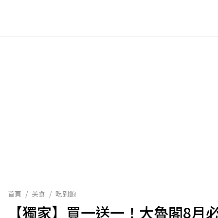
首頁
/
美食
/
吃到飽
【獨家】買一送一！大魯閣8月必