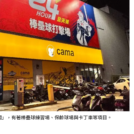
閣」，有著棒壘球練習場、保齡球場與卡丁車等項目。