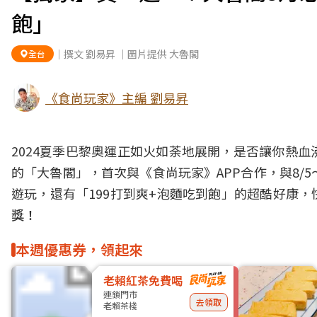
飽」
｜撰文 劉易昇 ｜圖片提供 大魯閣
全台
《食尚玩家》主編 劉易昇
2024夏季巴黎奧運正如火如荼地展開，是否讓你熱
的「大魯閣」，首次與《食尚玩家》APP合作，與8/5
遊玩，還有「199打到爽+泡麵吃到飽」的超酷好康
獎！
本週優惠券，領起來
老賴紅茶免費喝
連鎖門市
去領取
老賴茶棧