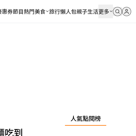
優惠券
節目
熱門
美食
旅行
懶人包
親子
生活
更多
人氣點閱榜
麵吃到