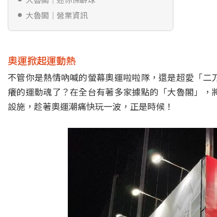
大魯閣｜營業資訊
奧運掀起運動熱
不管你是熱情吶喊的螢幕奧運啦啦隊，還是超愛「二
癢的運動魂了？在全台有著多家據點的「大魯閣」，
設施，趁著奧運潮痛快玩一波，正是時候！