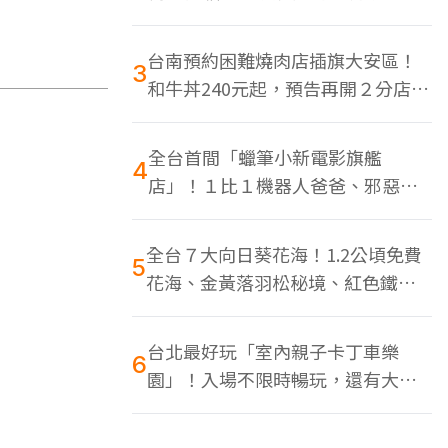
色美食多
台南預約困難燒肉店插旗大安區！
3
和牛丼240元起，預告再開２分店、
地點曝光
全台首間「蠟筆小新電影旗艦
4
店」！１比１機器人爸爸、邪惡正
男，百款周邊買翻
全台７大向日葵花海！1.2公頃免費
5
花海、金黃落羽松秘境、紅色鐵橋
同框
台北最好玩「室內親子卡丁車樂
6
園」！入場不限時暢玩，還有大螢
幕Switch遊戲區