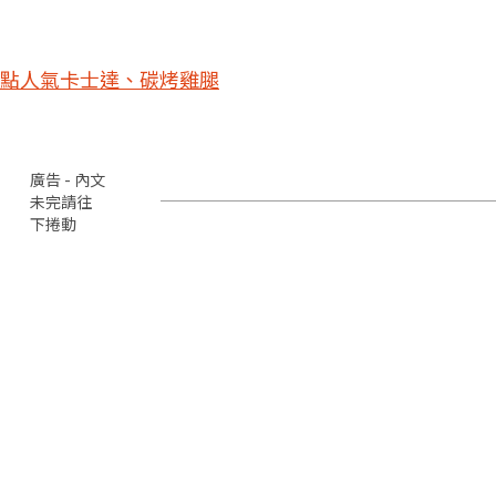
點人氣卡士達、碳烤雞腿
廣告 - 內文
未完請往
下捲動