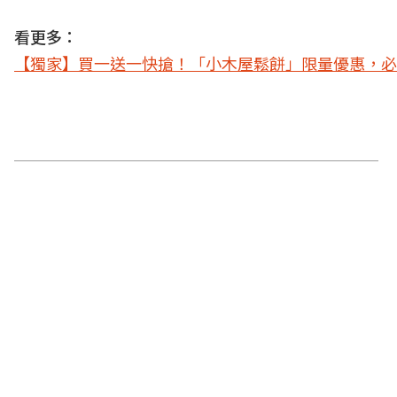
看更多：
【獨家】買一送一快搶！「小木屋鬆餅」限量優惠，必