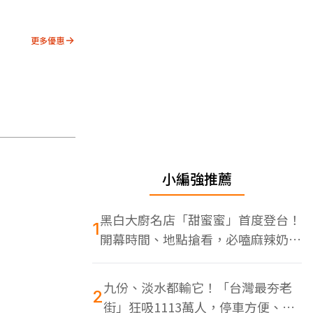
更多優惠
小編強推薦
黑白大廚名店「甜蜜蜜」首度登台！
1
開幕時間、地點搶看，必嗑麻辣奶油
蝦
九份、淡水都輸它！「台灣最夯老
2
街」狂吸1113萬人，停車方便、特