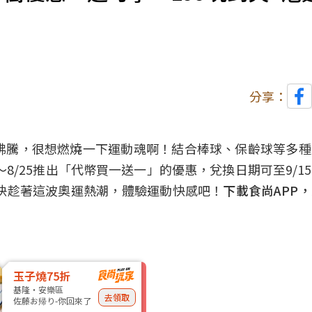
分享：
血沸騰，很想燃燒一下運動魂啊！結合棒球、保齡球等多
～8/25推出「代幣買一送一」的優惠，兌換日期可至9/1
，快趁著這波奧運熱潮，體驗運動快感吧！
下載食尚APP
玉子燒75折
基隆・安樂區
去領取
佐藤お帰り-你回來了