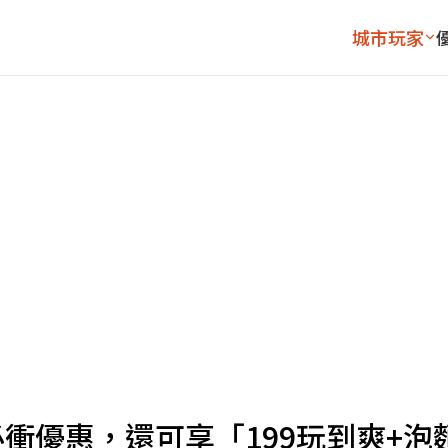
城市玩家
衝優惠，還可享「199玩到爽+泡