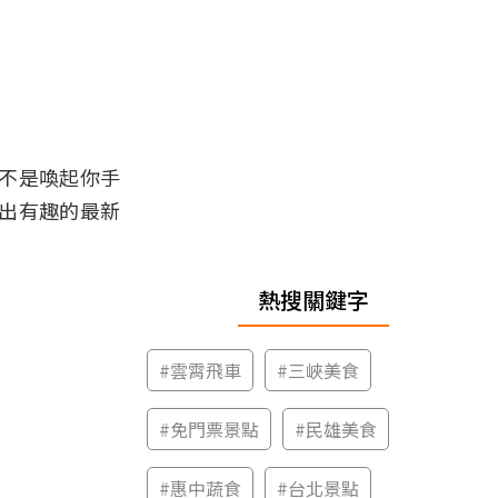
不是喚起你手
出有趣的最新
熱搜關鍵字
#
雲霄飛車
#
三峽美食
#
免門票景點
#
民雄美食
#
惠中蔬食
#
台北景點