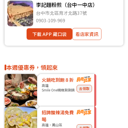
李記麵粉煎（台中一中店）
台中市北區育才北路37號
0903-109-969
下載 APP 藏口袋
看店家資訊
本週優惠券，領起來
火鍋吃到飽８折
高雄
去領取
Smile One精緻涮涮鍋
招牌酸辣湯免費
喝
高雄・鳳山區
去領取