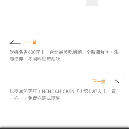
上一篇
對姓名省400元！「台北最美吃到飽」全新海鮮季，澎
湖海產、多國料理無限吃
下一篇
比麥當勞更狂！NENE CHICKEN「史努比好友卡」買
一送一，免費送韓式糖餅