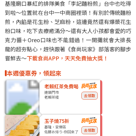
基隆廟口暴紅的排隊美食「李記麵粉煎」台中也吃得
到啦～位置就在台中一中商圈裡頭！有別於傳統麵粉
煎，內餡是花生粉、芝麻粉，這邊竟然還有爆漿花生
粉口味，吃下去療癒滿分～還有大人小孩都會愛的巧
克力醬＋Oreo口味也不能錯過！一開攤就會大排長
龍的超夯點心，趕快跟著《食尚玩家》部落客的腳步
嘗鮮去～
下載食尚APP，天天免費抽大獎！
本週優惠券，領起來
老賴紅茶免費喝
連鎖門市
去領取
老賴茶棧
玉子燒75折
基隆・安樂區
去領取
佐藤お帰り-你回來了