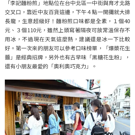
「李記麵粉煎」地點位在台中北區一中街與育才北路
交叉口，靠近中友百貨這邊，下午４點一開攤就大排
長龍，生意超級好！麵粉煎口味都是全素，１個40
元、３個110元，雖然上頭寫著隔夜可放常溫保存不
用冰，不過現在天氣這麼熱，建議還是冰一下比較
好。第一次來的朋友可以參考口味榜單，「爆漿花生
醬」是經典招牌，另外也有古早味「黑糖花生粉」，
還有小朋友最愛的「奧利奧巧克力」。