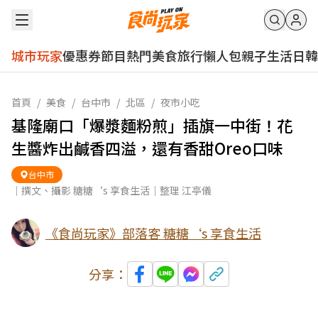
城市玩家
優惠券
節目
熱門
美食
旅行
懶人包
親子
生活
日韓
首頁
/
美食
/
台中市
/
北區
/
夜市小吃
基隆廟口「爆漿麵粉煎」插旗一中街！花
生醬炸出鹹香四溢，還有香甜Oreo口味
台中市
｜撰文、攝影 糖糖‘s 享食生活｜整理 江亭儀
《食尚玩家》部落客 糖糖‘s 享食生活
分享：