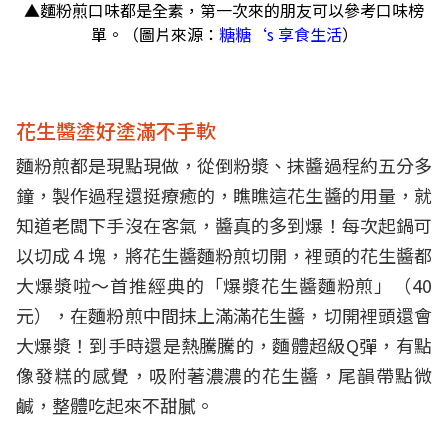
▲麵粉煎口味都是全素，第一次來的朋友可以參考口味榜
單。（圖片來源：
糖糖‘s 享食生活
）
花生醬塗好塗滿不手軟
麵粉煎都是現點現做，從倒粉漿、抹醬過程約五分多
鐘，製作過程還挺療癒的，瞧瞧這花生醬的用量，就
知道老闆下手沒在客氣，醬真的多到爆！每次起鍋可
以切成４塊，將花生醬麵粉煎切開，裡頭的花生醬都
大爆漿啦～首推經典的「爆漿花生醬麵粉煎」（40
元），在麵粉煎中間抹上滿滿花生醬，切開裡頭還會
大爆漿！到手時還是熱騰騰的，麵體超級Q彈，有點
像發糕的感覺，吸附著濃濃的花生醬，尾韻帶點微
鹹，整體吃起來不甜膩。