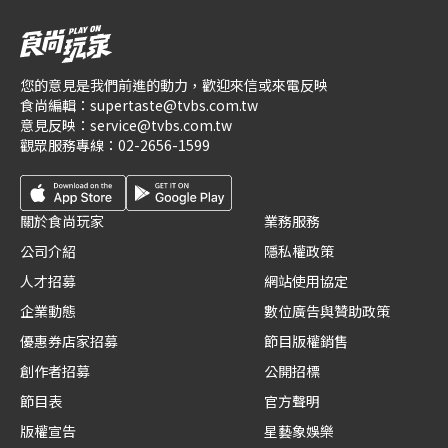
您的意見是我們前進的動力，歡迎來信或來電反映
食尚編輯：
supertaste@tvbs.com.tw
意見反映：
service@tvbs.com.tw
觀眾服務專線：
02-2656-1599
關於食尚玩家
業務服務
公司介紹
隱私權政策
人才招募
網站使用協定
企業動態
數位廣告與贊助政策
優惠券店家招募
節目版權銷售
創作者招募
公開招標
節目表
官方聲明
版權宣告
星藝象娛樂