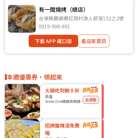
有一間燒烤（總店）
台東縣蘭嶼鄉紅頭村漁人部落152之2號
0919-906-691
下載 APP 藏口袋
看店家資訊
本週優惠券，領起來
火鍋吃到飽８折
高雄
去領取
Smile One精緻涮涮鍋
招牌酸辣湯免費
喝