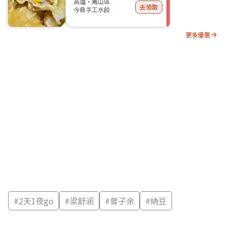
高雄・鳳山區
去領取
今鼎手工水餃
更多優惠
#
2天1夜go
#
梁舒涵
#
曾子余
#
納豆