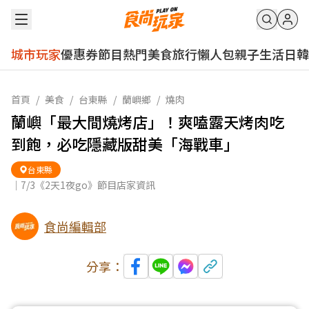
城市玩家
優惠券
節目
熱門
美食
旅行
懶人包
親子
生活
日韓
首頁
/
美食
/
台東縣
/
蘭嶼鄉
/
燒肉
蘭嶼「最大間燒烤店」！爽嗑露天烤肉吃
到飽，必吃隱藏版甜美「海戰車」
台東縣
｜7/3《2天1夜go》節目店家資訊
食尚編輯部
分享：