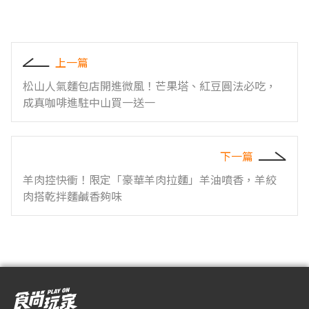
上一篇
松山人氣麵包店開進微風！芒果塔、紅豆圓法必吃，
成真咖啡進駐中山買一送一
下一篇
羊肉控快衝！限定「豪華羊肉拉麵」羊油噴香，羊絞
肉搭乾拌麵鹹香夠味