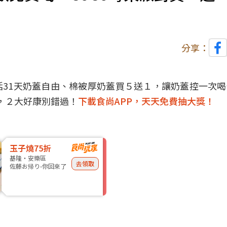
分享：
31天奶蓋自由、棉被厚奶蓋買５送１，讓奶蓋控一次
喝，２大好康別錯過！
下載食尚APP，天天免費抽大獎！
玉子燒75折
基隆・安樂區
去領取
佐藤お帰り-你回來了