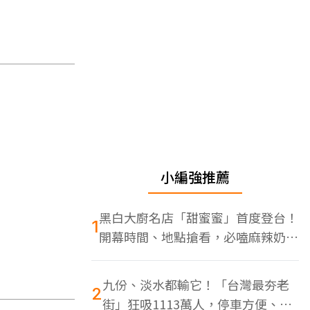
小編強推薦
黑白大廚名店「甜蜜蜜」首度登台！
1
開幕時間、地點搶看，必嗑麻辣奶油
蝦
九份、淡水都輸它！「台灣最夯老
2
街」狂吸1113萬人，停車方便、特