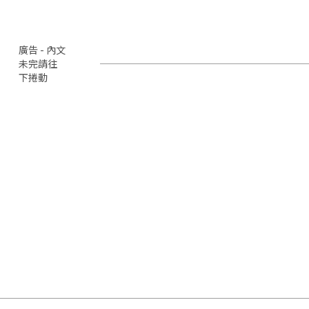
廣告 - 內文
未完請往
下捲動