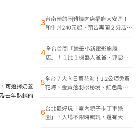
色美食多
台南預約困難燒肉店插旗大安區！
3
和牛丼240元起，預告再開２分店、
地點曝光
全台首間「蠟筆小新電影旗艦
4
店」！１比１機器人爸爸、邪惡正
男，百款周邊買翻
全台７大向日葵花海！1.2公頃免費
5
」，可選擇奶蓋
花海、金黃落羽松秘境、紅色鐵橋
及去年熱銷的
同框
台北最好玩「室內親子卡丁車樂
6
園」！入場不限時暢玩，還有大螢
幕Switch遊戲區