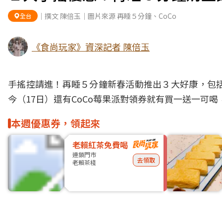
｜撰文 陳倍玉｜圖片來源 再睡５分鐘、CoCo
全台
《食尚玩家》資深記者 陳倍玉
手搖控請進！再睡５分鐘新春活動推出３大好康，包括
今（17日）還有CoCo莓果派對領券就有買一送一可
本週優惠券，領起來
老賴紅茶免費喝
連鎖門市
去領取
老賴茶棧