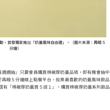
動，首發獨家推出「奶蓋風味自由選」。（圖片來源：再睡５
分鐘）
奶蓋週週抽」只要會員購買棉被厚奶蓋品項，即有機會抽
」於再睡５分鐘線上點餐平台，投票最喜歡的奶蓋風味飲
17還有「棉被厚奶蓋買５送１」，購買棉被厚奶蓋系列飲