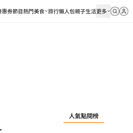
優惠券
節目
熱門
美食
旅行
懶人包
親子
生活
更多
人氣點閱榜
一