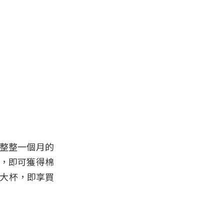
中整整一個月的
品，即可獲得棉
品大杯，即享買