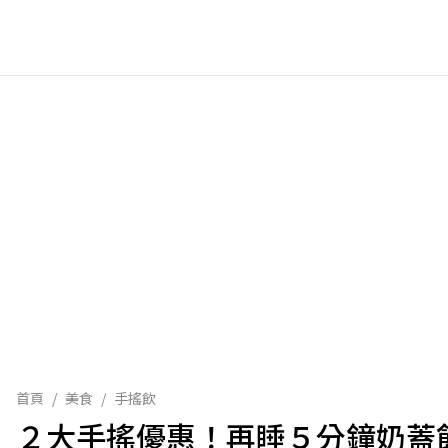
首頁
/
美食
/
手搖飲
２大手搖優惠！再睡５分鐘奶蓋飲