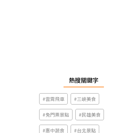
熱搜關鍵字
#
雲霄飛車
#
三峽美食
#
免門票景點
#
民雄美食
#
惠中蔬食
#
台北景點