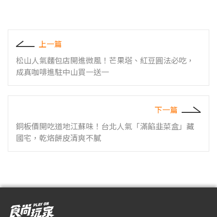
上一篇
松山人氣麵包店開進微風！芒果塔、紅豆圓法必吃，
成真咖啡進駐中山買一送一
下一篇
銅板價開吃道地江蘇味！台北人氣「滿餡韭菜盒」藏
國宅，乾烙餅皮清爽不膩