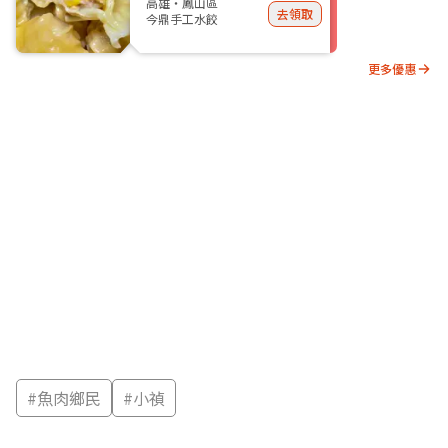
高雄・鳳山區
去領取
今鼎手工水餃
更多優惠
#
魚肉鄉民
#
小禎