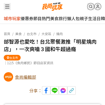
城市玩家
優惠券
節目
熱門
美食
旅行
懶人包
親子
生活
日韓
首頁
/
美食
/
台北市
/
大安區
/
燒肉
邰智源也愛吃！台北聚餐激推「明星燒肉
店」，一次爽嗑３國和牛超過癮
台北市
｜12/5《魚肉鄉民》節目店家資訊
食尚編輯部
分享：