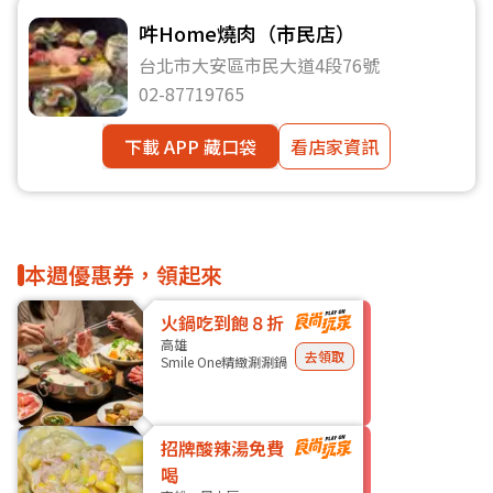
吽Home燒肉（市民店）
台北市大安區市民大道4段76號
02-87719765
下載 APP 藏口袋
看店家資訊
本週優惠券，領起來
火鍋吃到飽８折
高雄
去領取
Smile One精緻涮涮鍋
招牌酸辣湯免費
喝