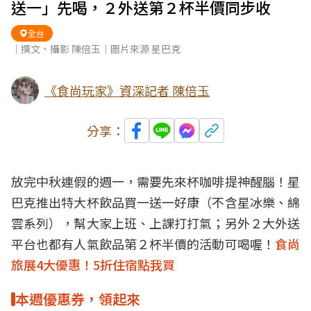
送一」先喝，２外送第２杯半價同步收
全台
｜撰文、攝影 陳倍玉｜圖片來源 星巴克
《食尚玩家》資深記者 陳倍玉
分享：
放完中秋連假的週一，需要先來杯咖啡提神醒腦！星
巴克推出特大杯飲品買一送一好康（不含星冰樂、綿
雲系列），幫大家上班、上課打打氣；另外２大外送
平台也都有人氣飲品第２杯半價的活動可喝喔！
食尚
旅展4大優惠！5折住宿點我買
本週優惠券，領起來