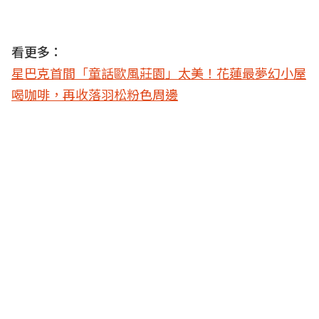
看更多：
星巴克首間「童話歐風莊園」太美！花蓮最夢幻小屋
喝咖啡，再收落羽松粉色周邊