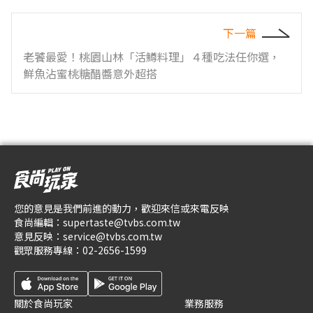
下一篇
老饕最愛！桃園山林「活鱒料理」４種吃法任你選，
鮮魚沾蜜桃糖醋醬意外超搭
您的意見是我們前進的動力，歡迎來信或來電反映
食尚編輯：
supertaste@tvbs.com.tw
意見反映：
service@tvbs.com.tw
觀眾服務專線：
02-2656-1599
關於食尚玩家
業務服務