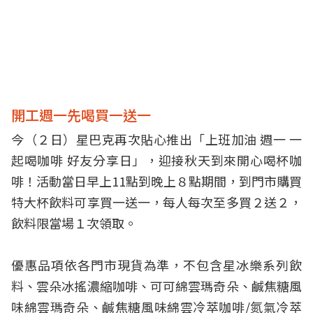
開工週一先喝買一送一
今（２日）星巴克再次貼心推出「上班加油 週一 一
起喝咖啡 好友分享日」，迎接秋天到來開心喝杯咖
啡！活動當日早上11點到晚上８點期間，到門市購買
特大杯飲料可享買一送一，每人每次至多買２送２，
飲料限當場１次領取。
優惠品項依各門市現貨為準，不包含星冰樂系列飲
料、雲朵冰搖濃縮咖啡、可可綿雲瑪奇朵、鹹焦糖風
味綿雲瑪奇朵、鹹焦糖風味綿雲冷萃咖啡/氮氣冷萃