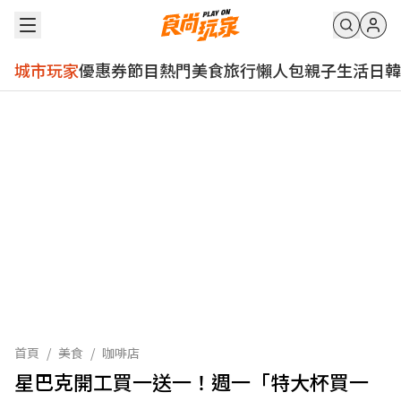
城市玩家
優惠券
節目
熱門
美食
旅行
懶人包
親子
生活
日韓
首頁
/
美食
/
咖啡店
星巴克開工買一送一！週一「特大杯買一