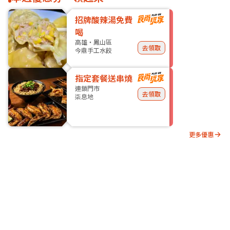
招牌酸辣湯免費
喝
高雄・鳳山區
去領取
今鼎手工水餃
指定套餐送串燒
連鎖門市
去領取
柒息地
更多優惠