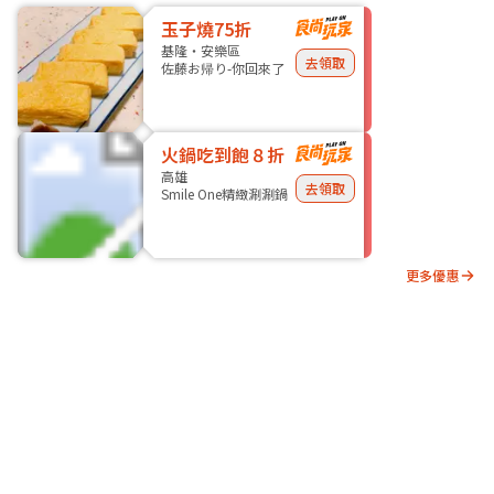
玉子燒75折
基隆・安樂區
去領取
佐藤お帰り-你回來了
火鍋吃到飽８折
高雄
去領取
Smile One精緻涮涮鍋
更多優惠