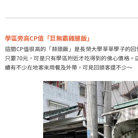
學區旁高CP值「巨無霸雞腿飯」
這間CP值很高的「蒜頭飯」是長榮大學莘莘學子的回憶
只要70元，可是只有學區附近才吃得到的佛心價格。
續有不少在地客來用餐及外帶，可見回頭客還不少～