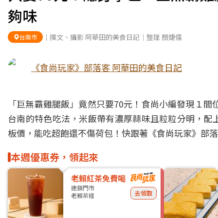
夠味
｜撰文、攝影 阿華田的美食日記｜整理 顏婕儒
台南市
《食尚玩家》部落客 阿華田的美食日記
「巨無霸雞腿飯」竟然只要70元！食尚小編發現１間
台南的特色吃法，米飯帶有濃厚蒜味且粒粒分明，配
板價，能吃超飽還不傷荷包！快跟著《食尚玩家》部落
本週優惠券，領起來
老賴紅茶免費喝
連鎖門市
去領取
老賴茶棧