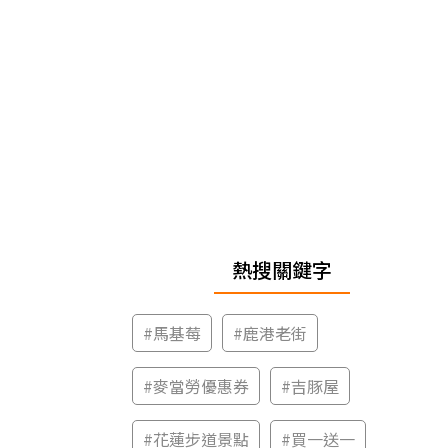
熱搜關鍵字
#
馬基莓
#
鹿港老街
#
麥當勞優惠券
#
吉豚屋
#
花蓮步道景點
#
買一送一