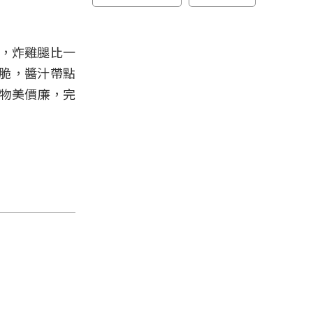
味，炸雞腿比一
脆，醬汁帶點
，物美價廉，完