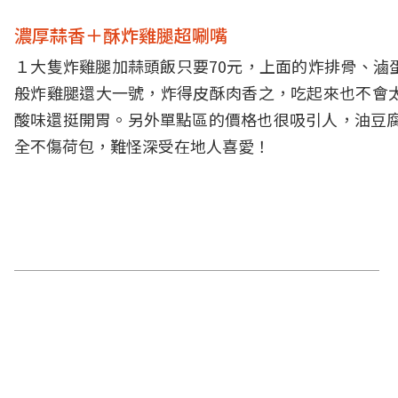
濃厚蒜香＋酥炸雞腿超唰嘴
１大隻炸雞腿加蒜頭飯只要70元，上面的炸排骨、滷
般炸雞腿還大一號，炸得皮酥肉香之，吃起來也不會
酸味還挺開胃。另外單點區的價格也很吸引人，油豆腐
全不傷荷包，難怪深受在地人喜愛！