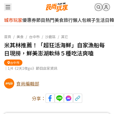
城市玩家
優惠券
節目
熱門
美食
旅行
懶人包
親子
生活
日韓
首頁
/
美食
/
台中市
/
沙鹿區
/
其它
米其林推薦！「超狂活海鮮」自家漁船每
日現撈，鮮美澎湖軟絲５種吃法爽嗑
台中市
｜1/4《2天1夜go》節目店家資訊
食尚編輯部
分享：