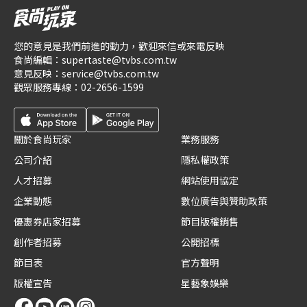
您的意見是我們前進的動力，歡迎來信或來電反映
食尚編輯：
supertaste@tvbs.com.tw
意見反映：
service@tvbs.com.tw
觀眾服務專線：
02-2656-1599
關於食尚玩家
業務服務
公司介紹
隱私權政策
人才招募
網站使用協定
企業動態
數位廣告與贊助政策
優惠券店家招募
節目版權銷售
創作者招募
公開招標
節目表
官方聲明
版權宣告
星藝象娛樂