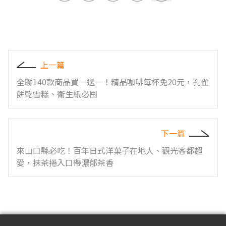
上一篇
全聯140款商品買一送一！精品咖啡每杯免20元，孔雀
餅乾雪糕、衛生紙必囤
下一篇
來山口縣必吃！百年日式洋菓子在地人、觀光客都超
愛，抹茶捲入口帶濃郁茶香