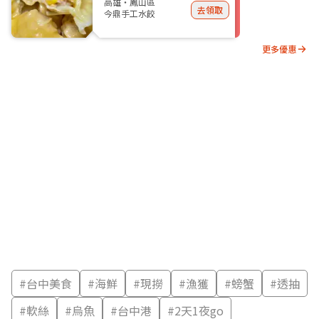
高雄・鳳山區
去領取
今鼎手工水餃
更多優惠
#
台中美食
#
海鮮
#
現撈
#
漁獲
#
螃蟹
#
透抽
#
軟絲
#
烏魚
#
台中港
#
2天1夜go