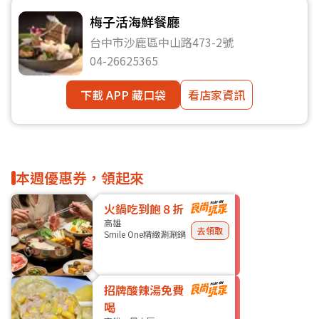
梅子活海鮮餐廳
台中市沙鹿區中山路473-2號
04-26625365
下載 APP 藏口袋
看店家資訊
本週優惠券，領起來
火鍋吃到飽８折
高雄
去領取
Smile One精緻涮涮鍋
招牌酸辣湯免費
喝