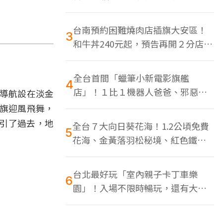
色美食多
台南預約困難燒肉店插旗大安區！
3
和牛丼240元起，預告再開２分店、
地點曝光
全台首間「蠟筆小新電影旗艦
4
店」！１比１機器人爸爸、邪惡正
將導航設在淡金
男，百款周邊買翻
大旗迎風飛舞，
引了過去，地
全台７大向日葵花海！1.2公頃免費
5
花海、金黃落羽松秘境、紅色鐵橋
同框
台北最好玩「室內親子卡丁車樂
6
園」！入場不限時暢玩，還有大螢
幕Switch遊戲區