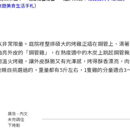
旅遊美食生活手札
）
以非常限量。庭院裡整排碩大的烤雞正插在鋼管上、滴著
油亮外皮的「鋼管雞」，在熱度適中的木炭上跳起鋼管舞
用溫火烤雞，讓外皮酥脆又有光澤感，烤得酥香漂亮，肉
親自挑選過的，重量都有5斤左右，1隻雞的分量適合3
廣告 - 內文
未完請往
下捲動