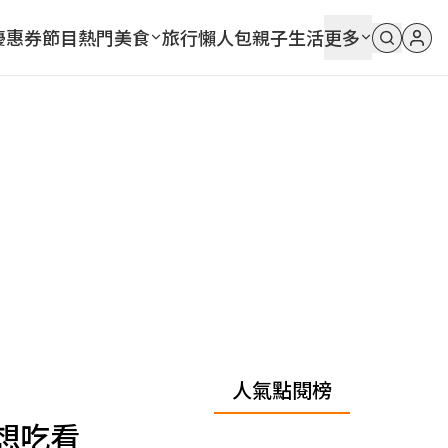
優惠券
節目
熱門
美食
旅行
懶人包
親子
生活
更多
人氣點閱榜
想吃看