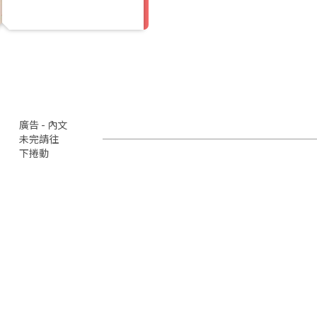
廣告 - 內文
未完請往
下捲動