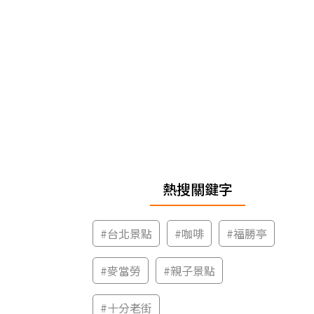
熱搜關鍵字
#
台北景點
#
咖啡
#
福勝亭
#
麥當勞
#
親子景點
#
十分老街