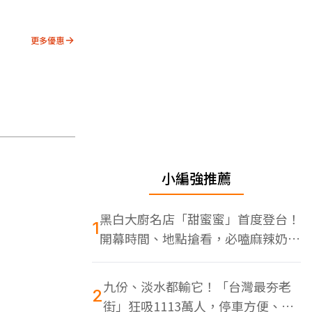
更多優惠
小編強推薦
黑白大廚名店「甜蜜蜜」首度登台！
1
開幕時間、地點搶看，必嗑麻辣奶油
蝦
九份、淡水都輸它！「台灣最夯老
2
街」狂吸1113萬人，停車方便、特