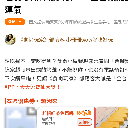
運氣
｜圖文提供 翰寶寶與小珊珊的旅遊美食生活手札｜整理 江
新北市
《食尚玩家》部落客 小珊珊wow好吃好玩
想吃還不一定吃得到？食尚小編發現
淡水
有間「會跳
這家超限量出爐的
烤雞
，不能排隊，也沒有電話預訂～
下次請早啦！更讓《食尚玩家》部落客大喊是「全台
APP，天天免費抽大獎！
本週優惠券，領起來
老賴紅茶免費喝
連鎖門市
去領取
老賴茶棧