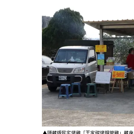
▲隱藏版民宅烤雞「王家碳烤鋼管雞」藏身