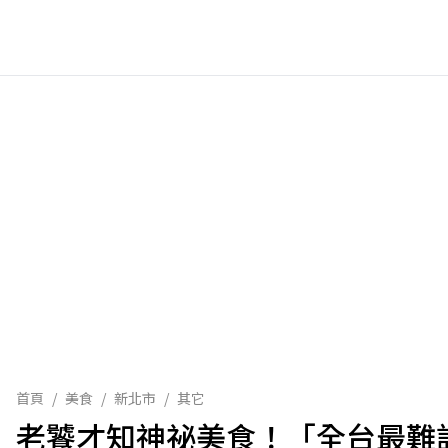
首頁
/
美食
/
新北市
/
其它
老饕才知神祕美食！「全台最難