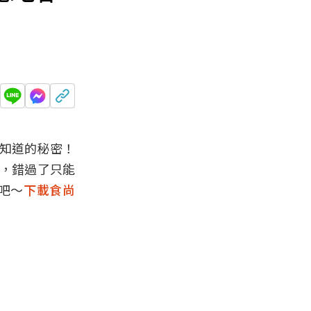
知道
的秘密！
訂，錯過了只能
吧～
下載食尚