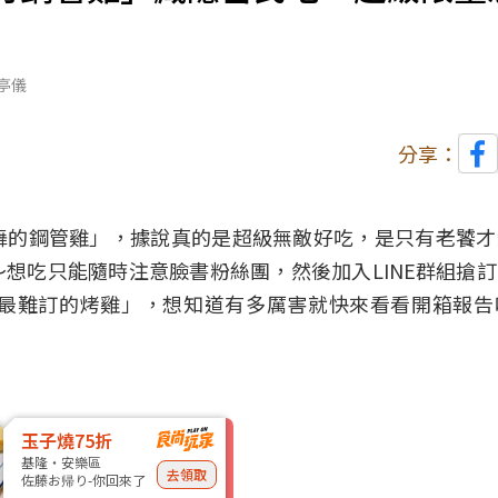
亭儀
分享：
舞的鋼管雞」，據說真的是超級無敵好吃，是只有
老饕才
想吃只能隨時注意臉書粉絲團，然後加入LINE群組搶
最難訂的烤雞」，想知道有多厲害就快來看看開箱報告
玉子燒75折
基隆・安樂區
去領取
佐藤お帰り-你回來了