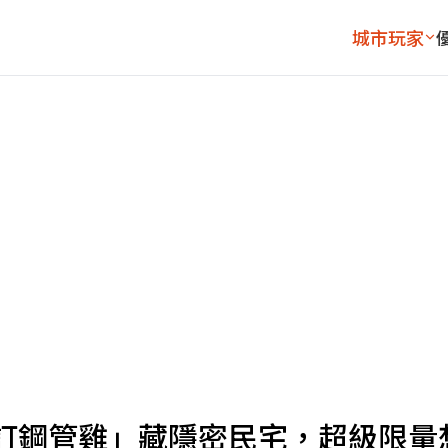
城市玩家
訂鋼管雞」藏隱密民宅，超級限量