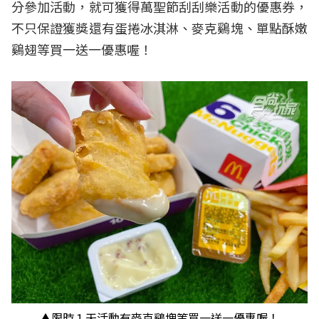
分參加活動，就可獲得萬聖節刮刮樂活動的優惠券，
不只保證獲獎還有蛋捲冰淇淋、麥克鷄塊、單點酥嫩
鷄翅等買一送一優惠喔！
▲限時１天活動有麥克鷄塊等買一送一優惠喔！