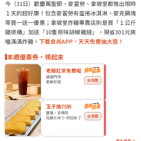
今（31日）歡慶萬聖節，
麥當勞
、
拿坡里
都推出限時
１天的超
好康
！包含麥當勞有蛋捲冰淇淋、麥克鷄塊
等買一送一優惠；拿坡里炸雞專賣店則是買「１公斤
腿排桶」加送「10隻原味胡椒雞翅」，現省301元爽
嗑滿滿炸雞。
下載食尚APP，天天免費抽大獎！
本週優惠券，領起來
老賴紅茶免費喝
連鎖門市
去領取
老賴茶棧
玉子燒75折
基隆・安樂區
去領取
佐藤お帰り-你回來了
更多優惠