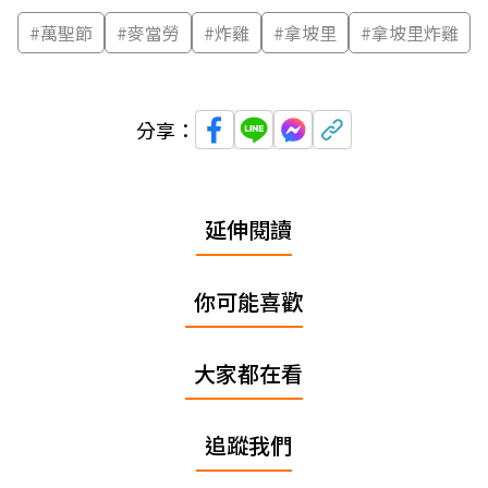
#
萬聖節
#
麥當勞
#
炸雞
#
拿坡里
#
拿坡里炸雞
分享：
延伸閱讀
你可能喜歡
大家都在看
追蹤我們