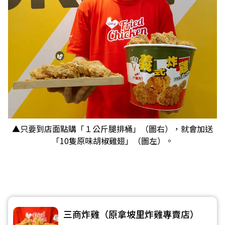
▲只要到店面點購「１公斤腿排桶」（圖右），就會加送
「10隻原味胡椒雞翅」（圖左）。
三商炸雞（原拿坡里炸雞專賣店）