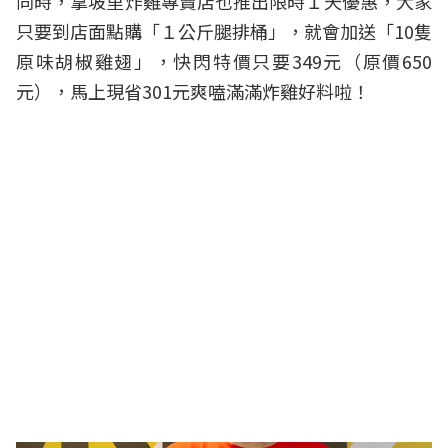
同時，拿坡里炸雞專賣店也推出限時１天優惠，大家
只要到店面點購「１公斤腿排桶」，就會加送「10隻
原味胡椒雞翅」，快閃特價只要349元（原價650
元），馬上現省301元爽嗑滿滿炸雞好料啦！