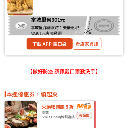
拿坡里省301元
拿坡里炸雞限時１天優惠現
省301元爽嗑雞翅
下載 APP 藏口袋
看店家資訊
【做好防疫 請佩戴口罩勤洗手】
本週優惠券，領起來
火鍋吃到飽８折
高雄
去領取
Smile One精緻涮涮鍋