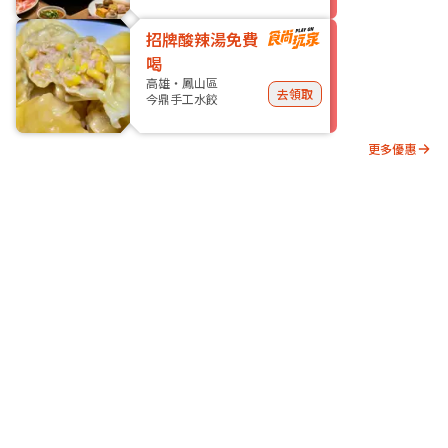
招牌酸辣湯免費
喝
高雄・鳳山區
去領取
今鼎手工水餃
更多優惠