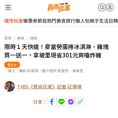
城市玩家
優惠券
節目
熱門
美食
旅行
懶人包
親子
生活
日韓
首頁
/
美食
/
速食
限時１天快搶！麥當勞蛋捲冰淇淋、雞塊
買一送一，拿坡里現省301元爽嗑炸雞
全台
｜撰文、攝影 莊偉祺｜圖片提供 麥當勞、拿坡里
TVBS《食尚玩家》記者 莊偉祺
分享：