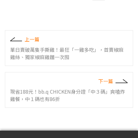
上一篇
單日賣破萬隻手撕雞！最狂「一雞多吃」，首賣椒麻
雞絲、獨家椒麻雞麵一次囤
下一篇
現省188元！bb.q CHICKEN身分證「中３碼」爽嗑炸
雞餐，中１碼也有86折