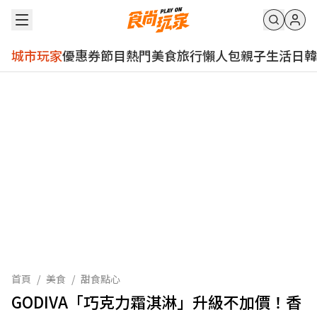
城市玩家
優惠券
節目
熱門
美食
旅行
懶人包
親子
生活
日韓
首頁
/
美食
/
甜食點心
GODIVA「巧克力霜淇淋」升級不加價！香