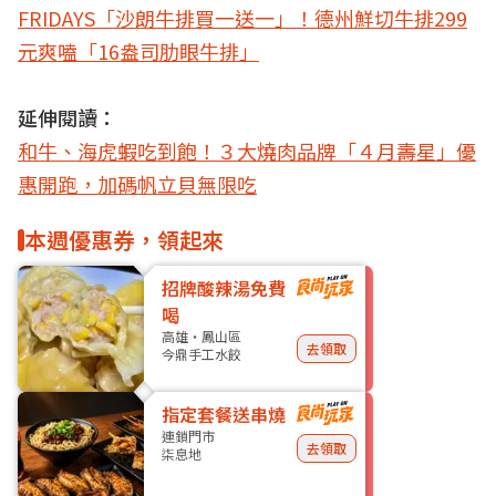
FRIDAYS「沙朗牛排買一送一」！德州鮮切牛排299
元爽嗑「16盎司肋眼牛排」
延伸閱讀：
和牛、海虎蝦吃到飽！３大燒肉品牌「４月壽星」優
惠開跑，加碼帆立貝無限吃
本週優惠券，領起來
招牌酸辣湯免費
喝
高雄・鳳山區
去領取
今鼎手工水餃
指定套餐送串燒
連鎖門市
去領取
柒息地