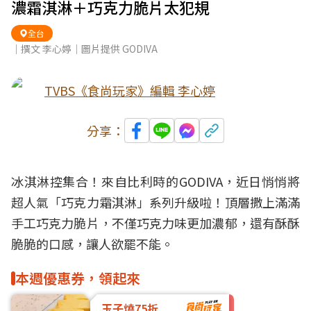
濃霜淇淋＋巧克力脆片太犯規
全台
｜撰文 李心婷｜圖片提供 GODIVA
TVBS《食尚玩家》編輯 李心婷
分享：
冰淇淋
控集合！來自比利時的GODIVA，近日悄悄將
超人氣「巧克力
霜淇淋
」系列升級啦！頂層撒上滿滿
手工
巧克力
脆片，不僅巧克力味更加濃郁，還有酥酥
脆脆的口感，讓人欲罷不能。
本週優惠券，領起來
玉子燒75折