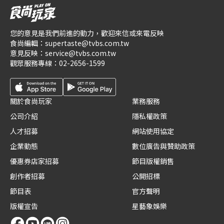
您的意見是我們前進的動力，歡迎來信或來電反映
食尚編輯：
supertaste@tvbs.com.tw
意見反映：
service@tvbs.com.tw
觀眾服務專線：
02-2656-1599
關於食尚玩家
業務服務
公司介紹
隱私權政策
人才招募
網站使用協定
企業動態
數位廣告與贊助政策
優惠券店家招募
節目版權銷售
創作者招募
公開招標
節目表
官方聲明
版權宣告
星藝象娛樂