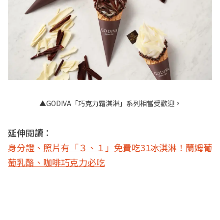
▲GODIVA「巧克力霜淇淋」系列相當受歡迎。
延伸閱讀：
身分證、照片有「３、１」免費吃31冰淇淋！蘭姆葡
萄乳酪、咖啡巧克力必吃