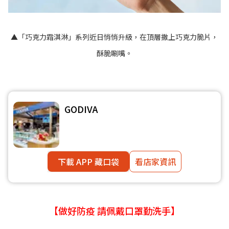
▲「巧克力霜淇淋」系列近日悄悄升級，在頂層撒上巧克力脆片，
酥脆唰嘴。
GODIVA
下載 APP 藏口袋
看店家資訊
【做好防疫 請佩戴口罩勤洗手】