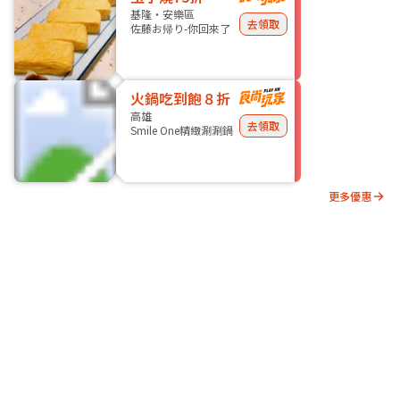
基隆・安樂區
去領取
佐藤お帰り-你回來了
火鍋吃到飽８折
高雄
去領取
Smile One精緻涮涮鍋
更多優惠