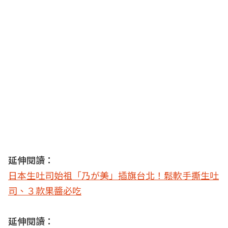
延伸閱讀：
日本生吐司始祖「乃が美」插旗台北！鬆軟手撕生吐
司、３款果醬必吃
延伸閱讀：