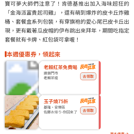
寶可夢
大師們注意了！
肯德基
推出加入海味超狂的
「金海派富貴起司雞」，還有萌到爆炸的皮卡丘炸雞
桶、套餐盒系列包裝，有穿旗袍的愛心尾巴
皮卡丘
出
現，更有戴著瓜皮帽的伊布跳出來拜年，期間吃指定
套餐就有卡牌、紅包袋可拿喔！
本週優惠券，領起來
老賴紅茶免費喝
連鎖門市
去領取
老賴茶棧
玉子燒75折
基隆・安樂區
去領取
佐藤お帰り-你回來了
更多優惠