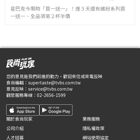
星巴克今限時「買一送一」！連３天還有繽紛系列買
一送一、全品項第２杯半價
您的意見是我們前進的動力，歡迎來信或來電反映
食尚編輯：
supertaste@tvbs.com.tw
意見反映：
service@tvbs.com.tw
觀眾服務專線：
02-2656-1599
關於食尚玩家
業務服務
公司介紹
隱私權政策
人才招募
網站使用協定