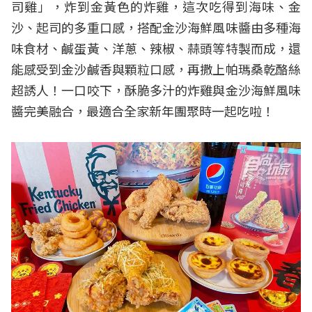
司雞」，炸到金黃色的炸雞，這次吃得到海味、金
沙、起司的多重口感，搭配金沙海鮮風味醬由多種海
味食材、鹹蛋黃、洋蔥、辣椒、蒜頭等特製而成，還
能感受到金沙鹹香與顆粒口感，再撒上帕瑪桑乾酪絲
超誘人！一口咬下，酥脆多汁的炸雞與金沙海鮮風味
醬完美融合，最適合全家新年團聚時一起吃啦！