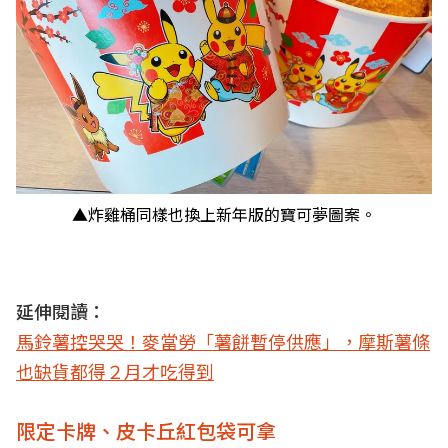
▲炸雞桶同樣也換上新年版的寶可夢圖案。
延伸閱讀：
馬鈴薯控哭哭！麥當勞「薯餅暫停供應」，摩斯薯條
也缺貨都得２月才吃得到
限定卡牌、皮卡丘紅包袋可拿