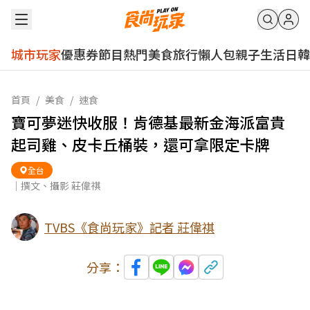
城市玩家
優惠券
節目
熱門
美食
旅行
懶人包
親子
生活
日韓
首頁
/
美食
/
速食
寶可夢迷快收服！肯德基最新金海派富貴
起司雞、皮卡丘桶裝，還可拿限定卡牌
全台
｜撰文、攝影 莊偉祺
TVBS《食尚玩家》記者 莊偉祺
分享：