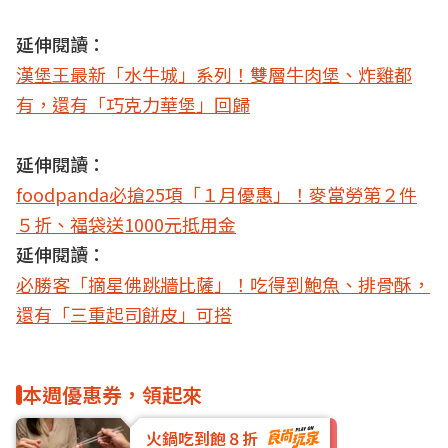
延伸閱讀：
漢堡王最新「水牛城」系列！雙層牛肉堡、炸雞都
有，還有「巧克力華堡」回歸
延伸閱讀：
foodpanda必搶25項「１月優惠」！麥當勞第２件
５折、福袋送1000元抵用金
延伸閱讀：
必勝客「摘星佛跳牆比薩」！吃得到鮑魚、排骨酥，
還有「三重起司餅皮」可搭
本週優惠券，領起來
火鍋吃到飽８折