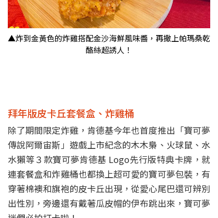
▲炸到金黃色的炸雞搭配金沙海鮮風味醬，再撒上帕瑪桑乾
酪絲超誘人！
拜年版皮卡丘套餐盒、炸雞桶
除了期間限定炸雞，肯德基今年也首度推出「寶可夢
傳說阿爾宙斯」遊戲上市紀念的木木梟、火球鼠、水
水獺等３款寶可夢肯德基 Logo先行版特典卡牌，就
連套餐盒和炸雞桶也都換上超可愛的寶可夢包裝，有
穿著棉襖和旗袍的皮卡丘出現，從愛心尾巴還可辨別
出性別，旁邊還有戴著瓜皮帽的伊布跳出來，寶可夢
迷們必拍打卡啦！