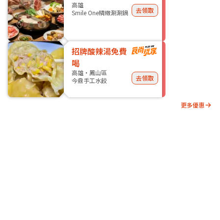
高雄
去領取
Smile One精緻涮涮鍋
招牌酸辣湯免費
喝
高雄・鳳山區
去領取
今鼎手工水餃
更多優惠