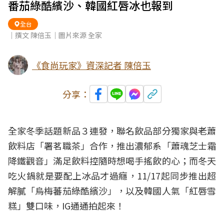
番茄綠酷繽沙、韓國紅唇冰也報到
全台
｜撰文 陳倍玉｜圖片來源 全家
《食尚玩家》資深記者 陳倍玉
分享：
全家
冬季話題新品３連發，聯名飲品部分獨家與老蕭
飲料店「
署茗職茶
」合作，推出濃郁系「蕭魂芝士霜
降鐵觀音」滿足飲料控隨時想喝
手搖飲
的心；而冬天
吃火鍋就是要配上冰品才過癮，11/17起同步推出超
解膩「烏梅蕃茄綠酷繽沙」，以及韓國人氣「紅唇雪
糕」雙口味，IG通通拍起來！