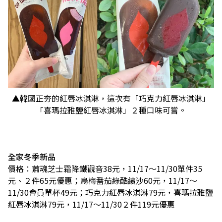
▲韓國正夯的紅唇冰淇淋，這次有「巧克力紅唇冰淇淋」
「喜瑪拉雅鹽紅唇冰淇淋」２種口味可嘗。
全家冬季新品
價格：蕭魂芝士霜降鐵觀音38元，11/17～11/30單件35
元、２件65元優惠；烏梅番茄綠酷繽沙60元，11/17～
11/30會員單杯49元；巧克力紅唇冰淇淋79元，喜瑪拉雅鹽
紅唇冰淇淋79元，11/17～11/30２件119元優惠