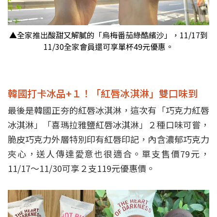
▲全家推出酸甜又解膩的「烏梅番茄綠酷繽沙」，11/17到
11/30全家會員還可享單杯49元優惠。
韓國打卡冰品+１！「紅唇冰淇淋」雙口味到
最後是韓國正夯的紅唇冰淇淋，這次有「巧克力紅唇
冰淇淋」「喜瑪拉雅鹽紅唇冰淇淋」２種口味可嘗，
脆皮巧克力外層特別印有紅唇印記，內含濃郁巧克力
夾心，送人傳達愛意也很適合。單支售價7
9元，
11/17～11/30可享２支119元優惠價。