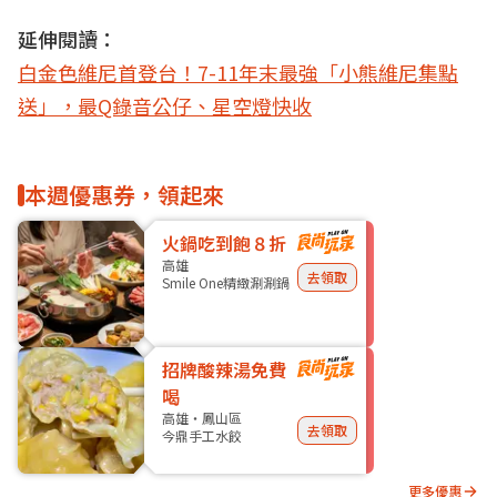
延伸閱讀：
白金色維尼首登台！7-11年末最強「小熊維尼集點
送」，最Q錄音公仔、星空燈快收
本週優惠券，領起來
火鍋吃到飽８折
高雄
去領取
Smile One精緻涮涮鍋
招牌酸辣湯免費
喝
高雄・鳳山區
去領取
今鼎手工水餃
更多優惠