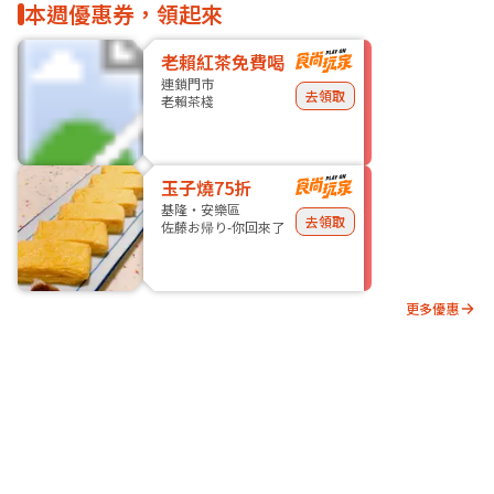
本週優惠券，領起來
老賴紅茶免費喝
連鎖門市
去領取
老賴茶棧
玉子燒75折
基隆・安樂區
去領取
佐藤お帰り-你回來了
更多優惠