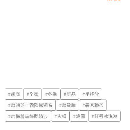
#
超商
#
全家
#
冬季
#
新品
#
手搖飲
#
蕭魂芝士霜降鐵觀音
#
蕭敬騰
#
署茗職茶
#
烏梅蕃茄綠酷繽沙
#
火鍋
#
韓國
#
紅唇冰淇淋