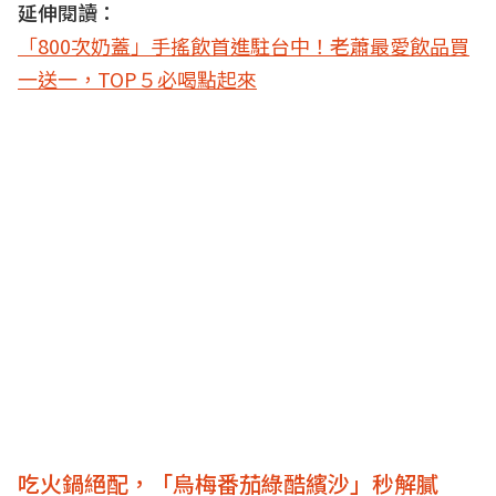
延伸閱讀：
「800次奶蓋」手搖飲首進駐台中！老蕭最愛飲品買
一送一，TOP５必喝點起來
吃火鍋絕配，「烏梅番茄綠酷繽沙」秒解膩