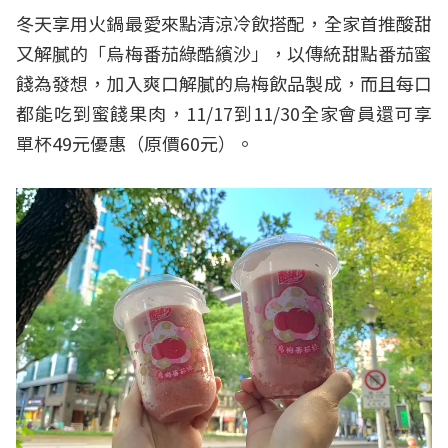
冬天享用火鍋最愛來點清涼冷飲搭配，全家首推酸甜
又解膩的「烏梅番茄綠酷繽沙」，
以傳統甜點番茄蜜
餞為發想，加入爽口解膩的烏梅飲品製成，而且每口
都能吃到蜜餞果肉，11/17到11/30全家會員還可享
單杯49元優惠（原價60元）。