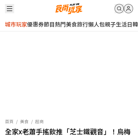
城市玩家
優惠券
節目
熱門
美食
旅行
懶人包
親子
生活
日韓
首頁
/
美食
/
超商
全家x老蕭手搖飲推「芝士鐵觀音」！烏梅