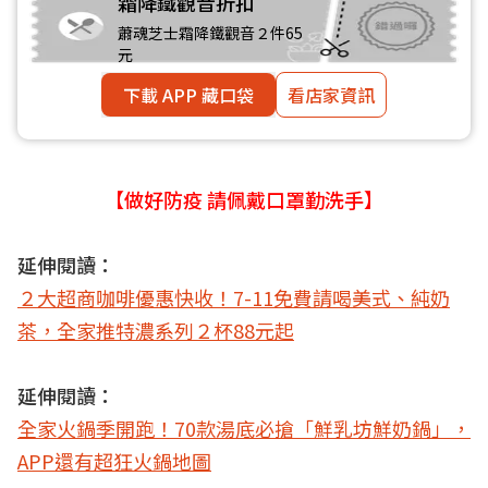
霜降鐵觀音折扣
蕭魂芝士霜降鐵觀音２件65
元
下載 APP 藏口袋
看店家資訊
【做好防疫 請佩戴口罩勤洗手】
延伸閱讀：
２大超商咖啡優惠快收！7-11免費請喝美式、純奶
茶，全家推特濃系列２杯88元起
延伸閱讀：
全家火鍋季開跑！70款湯底必搶「鮮乳坊鮮奶鍋」，
APP還有超狂火鍋地圖