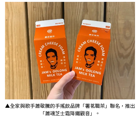
▲全家與歌手蕭敬騰的手搖飲品牌「署茗職茶」聯名，推出
「蕭魂芝士霜降鐵觀音」。