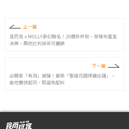
上一篇
星巴克ｘMOLLY夢幻聯名！20週年杯款、草莓布蕾星
冰樂，再吃辻利抹茶可麗餅
下一篇
必勝客「有洞」披薩！最新「聖誕花圈烤雞比薩」，
能吃雙拼起司、耶誕色配料