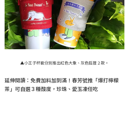
▲小王子杯套分別推出紅色大象、灰色狐狸２款。
延伸閱讀：
免費加料加到滿！春芳號推「爆打檸檬
茶」可自選３種酸度，珍珠、愛玉凍任吃