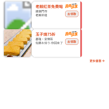
老賴紅茶免費喝
連鎖門市
去領取
老賴茶棧
玉子燒75折
基隆・安樂區
去領取
佐藤お帰り-你回來了
更多優惠