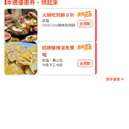
本週優惠券，領起來
火鍋吃到飽８折
高雄
去領取
Smile One精緻涮涮鍋
招牌酸辣湯免費
喝
高雄・鳳山區
去領取
今鼎手工水餃
更多優惠