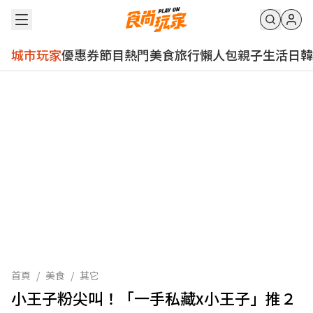
城市玩家
優惠券
節目
熱門
美食
旅行
懶人包
親子
生活
日韓
首頁
/
美食
/
其它
小王子粉尖叫！「一手私藏x小王子」推２