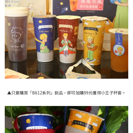
▲只要購買「B612系列」飲品，即可加購99元獲得小王子杯套。