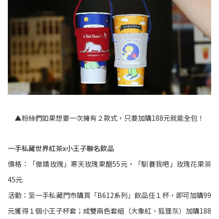
▲粉絲們如果想要一次擁有２款式，只要加購188元就能全包！
一手私藏世界紅茶x小王子聯名飲品
價格：「傲嬌玫瑰」寒天玫瑰果醋55元，「馴養我吧」玫瑰花果茶
45元
活動：至一手私藏門市購買「B612系列」飲品任１杯，即可加購99
元獲得１個小王子杯套；成雙兩色套組（大象紅、狐狸灰）加購188