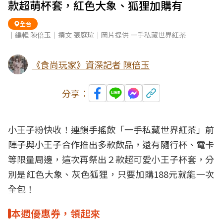
款超萌杯套，紅色大象、狐狸加購有
全台
｜編輯 陳倍玉｜撰文 張庭瑄｜圖片提供 一手私藏世界紅茶
《食尚玩家》資深記者 陳倍玉
分享：
小王子粉快收！連鎖
手搖飲
「一手私藏世界紅茶」前
陣子與小王子合作推出多款
飲品
，還有隨行杯、電卡
等
限量周邊
，這次再祭出２款超可愛小王子杯套，分
別是紅色大象、灰色狐狸，只要加購188元就能一次
全包！
本週優惠券，領起來