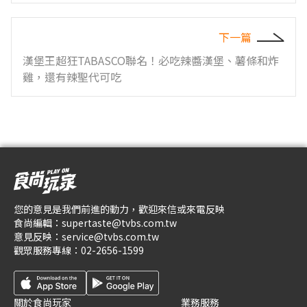
下一篇
漢堡王超狂TABASCO聯名！必吃辣醬漢堡、薯條和炸
雞，還有辣聖代可吃
您的意見是我們前進的動力，歡迎來信或來電反映
食尚編輯：
supertaste@tvbs.com.tw
意見反映：
service@tvbs.com.tw
觀眾服務專線：
02-2656-1599
關於食尚玩家
業務服務