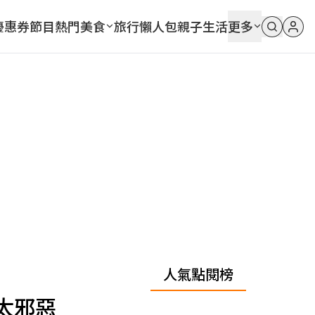
優惠券
節目
熱門
美食
旅行
懶人包
親子
生活
更多
人氣點閱榜
太邪惡