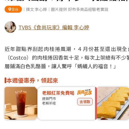
｜撰文 李心婷｜圖片提供 好市多商品經驗老實說
全台
TVBS《食尚玩家》編輯 李心婷
近年甜點界刮起
肉桂捲
風潮，４月份甚至還出現全
（
Costco
）的肉桂捲因香氣十足，每次上架總有不少
層鋪滿白色乳酪醬，讓人驚呼「螞蟻人的福音！」
本週優惠券，領起來
老賴紅茶免費喝
連鎖門市
去領取
老賴茶棧