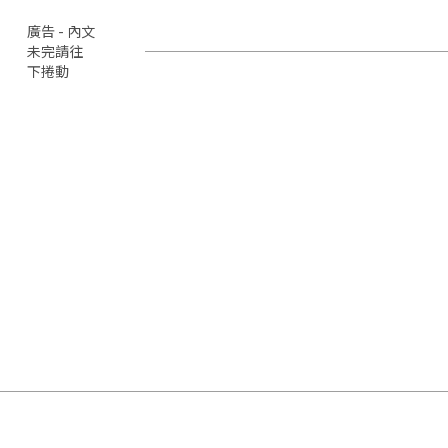
廣告 - 內文
未完請往
下捲動