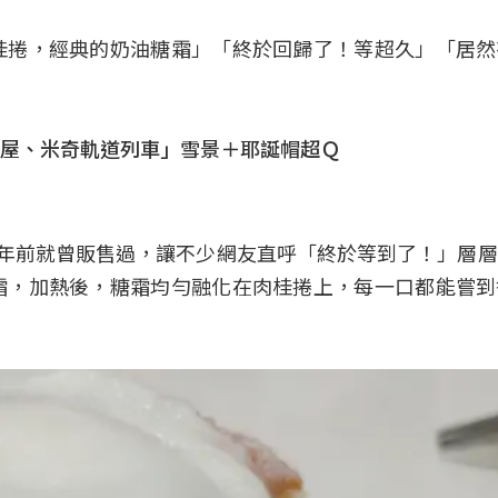
桂捲，經典的奶油糖霜」「終於回歸了！等超久」「居然
屋、米奇軌道列車」雪景＋耶誕帽超Ｑ
多年前就曾販售過，讓不少網友直呼「終於等到了！」層
霜，加熱後，糖霜均勻融化在肉桂捲上，每一口都能嘗到