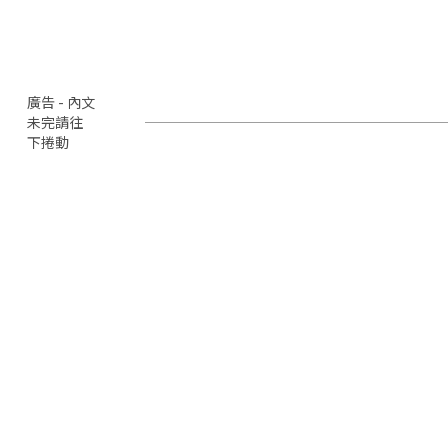
廣告 - 內文
未完請往
下捲動