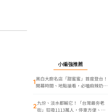
小編強推薦
黑白大廚名店「甜蜜蜜」首度登台！
1
開幕時間、地點搶看，必嗑麻辣奶油
蝦
九份、淡水都輸它！「台灣最夯老
2
街」狂吸1113萬人，停車方便、特