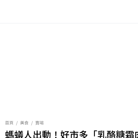
首頁
/
美食
/
賣場
螞蟻人出動！好市多「乳酪糖霜