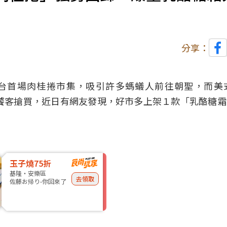
分享：
台首場肉桂捲市集，吸引許多螞蟻人前往朝聖，而美
饕客搶買，近日有網友發現，好市多上架１款「
乳酪
糖霜
玉子燒75折
基隆・安樂區
去領取
佐藤お帰り-你回來了