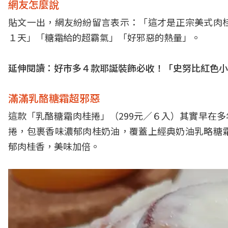
網友怎麼說
貼文一出，網友紛紛留言表示：「這才是正宗美式肉
１天」「糖霜給的超霸氣」「好邪惡的熱量」。
延伸閱讀：
好市多４款耶誕裝飾必收！「史努比紅色小
滿滿乳酪糖霜超邪惡
這款「乳酪糖霜肉桂捲」（299元／６入）其實早在
捲，包裹香味濃郁肉桂奶油，覆蓋上經典奶油乳略糖
郁肉桂香，美味加倍。