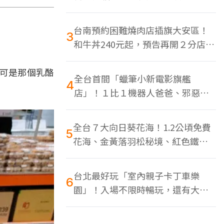
色美食多
台南預約困難燒肉店插旗大安區！
3
和牛丼240元起，預告再開２分店、
地點曝光
，可是那個乳酪
全台首間「蠟筆小新電影旗艦
4
店」！１比１機器人爸爸、邪惡正
男，百款周邊買翻
全台７大向日葵花海！1.2公頃免費
5
花海、金黃落羽松秘境、紅色鐵橋
同框
台北最好玩「室內親子卡丁車樂
6
園」！入場不限時暢玩，還有大螢
幕Switch遊戲區