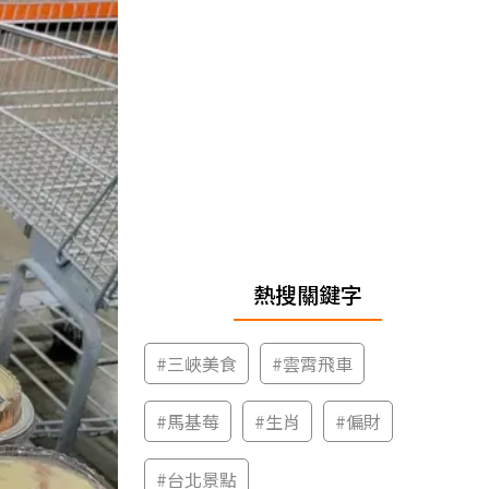
熱搜關鍵字
#
三峽美食
#
雲霄飛車
#
馬基莓
#
生肖
#
偏財
#
台北景點