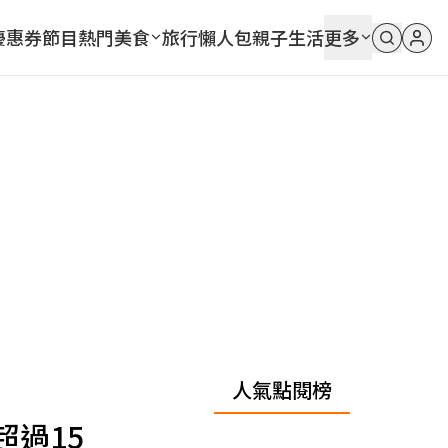
優惠券
節目
熱門
美食
旅行
懶人包
親子
生活
更多
人氣點閱榜
過15