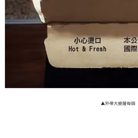
▲外帶大披薩每個