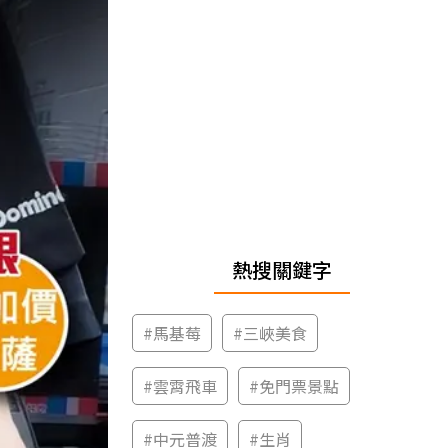
熱搜關鍵字
#
馬基莓
#
三峽美食
#
雲霄飛車
#
免門票景點
#
中元普渡
#
生肖