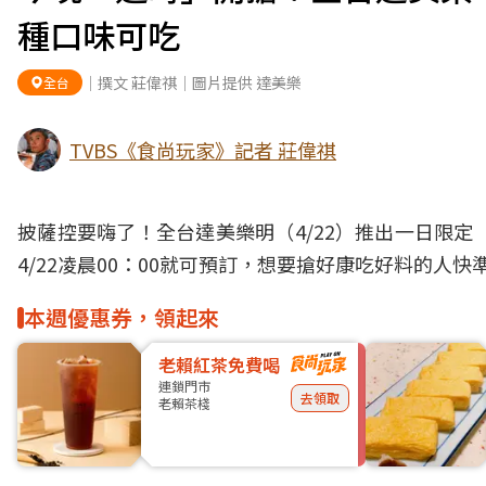
種口味可吃
｜撰文 莊偉祺｜圖片提供 達美樂
全台
TVBS《食尚玩家》記者 莊偉祺
披薩控要嗨了！全台達美樂明（4/22）推出一日限定
4/22凌晨00：00就可預訂，想要搶好康吃好料的人
本週優惠券，領起來
老賴紅茶免費喝
連鎖門市
去領取
老賴茶棧