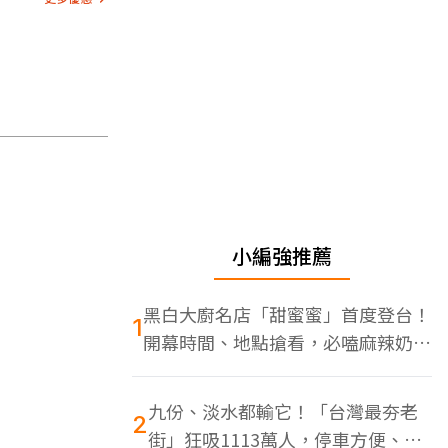
小編強推薦
黑白大廚名店「甜蜜蜜」首度登台！
1
開幕時間、地點搶看，必嗑麻辣奶油
蝦
九份、淡水都輸它！「台灣最夯老
2
街」狂吸1113萬人，停車方便、特