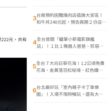
色美食多
台南預約困難燒肉店插旗大安區！
3
和牛丼240元起，預告再開２分店、
地點曝光
全台首間「蠟筆小新電影旗艦
222元，共有
4
店」！１比１機器人爸爸、邪惡正
男，百款周邊買翻
全台７大向日葵花海！1.2公頃免費
5
花海、金黃落羽松秘境、紅色鐵橋
同框
台北最好玩「室內親子卡丁車樂
6
園」！入場不限時暢玩，還有大螢
幕Switch遊戲區