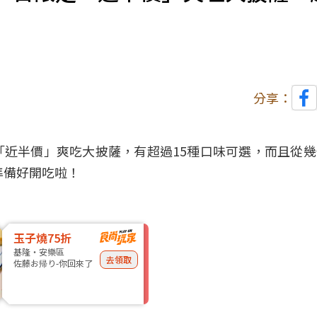
分享：
「近半價」爽吃大
披薩
，有超過15種口味可選，而且從
快準備好開吃啦！
玉子燒75折
基隆・安樂區
去領取
佐藤お帰り-你回來了