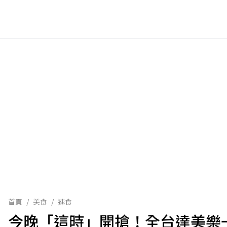
首頁
/
美食
/
速食
今晚「這時」開搶！全台達美樂