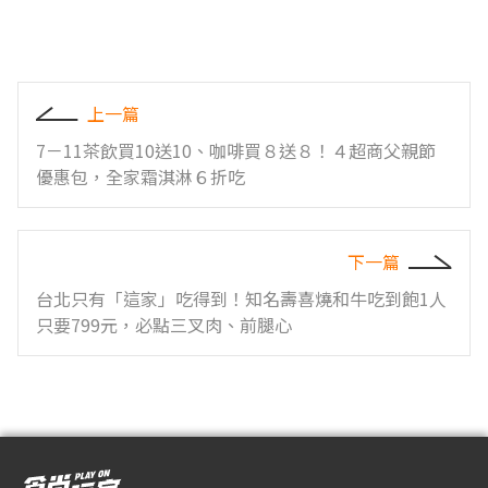
上一篇
7－11茶飲買10送10、咖啡買８送８！４超商父親節
優惠包，全家霜淇淋６折吃
下一篇
台北只有「這家」吃得到！知名壽喜燒和牛吃到飽1人
只要799元，必點三叉肉、前腿心