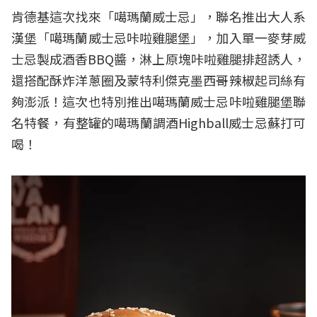
肯德基這次找來「噶瑪蘭威士忌」，聯名推出大人系
漢堡「噶瑪蘭威士忌咔啦雞腿堡」，加入單一麥芽威
士忌製成酒香BBQ醬，淋上原塊咔啦雞腿排超誘人，
還搭配酥炸洋蔥圈及蒙特利傑克墨西哥辣椒起司絲有
夠澎派！這次也特別推出噶瑪蘭威士忌咔啦雞腿堡聯
名特餐，有整罐的噶瑪蘭調酒Highball威士忌蘇打可
喝！