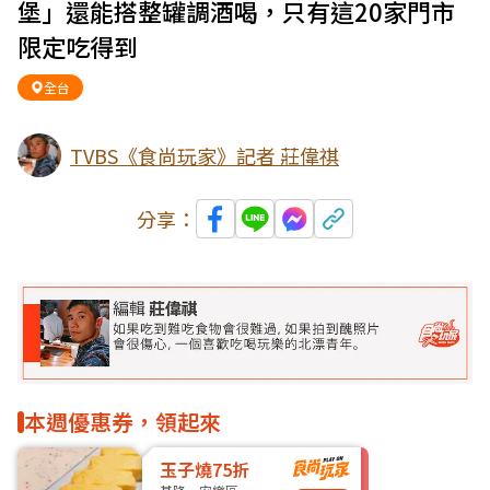
堡」還能搭整罐調酒喝，只有這20家門市
限定吃得到
全台
TVBS《食尚玩家》記者 莊偉祺
分享：
本週優惠券，領起來
玉子燒75折