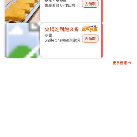
基隆・安樂區
去領取
佐藤お帰り-你回來了
火鍋吃到飽８折
高雄
去領取
Smile One精緻涮涮鍋
更多優惠