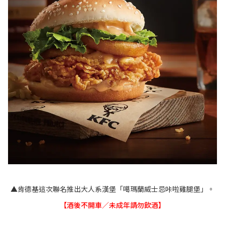
▲肯德基這次聯名推出大人系漢堡「噶瑪蘭威士忌咔啦雞腿堡」。
【酒後不開車／未成年請勿飲酒】