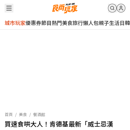
城市玩家
優惠券
節目
熱門
美食
旅行
懶人包
親子
生活
日韓
首頁
/
美食
/
餐酒館
買速食哄大人！肯德基最新「威士忌漢