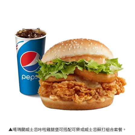
▲噶瑪蘭威士忌咔啦雞腿堡可搭配可樂或威士忌蘇打組合套餐。