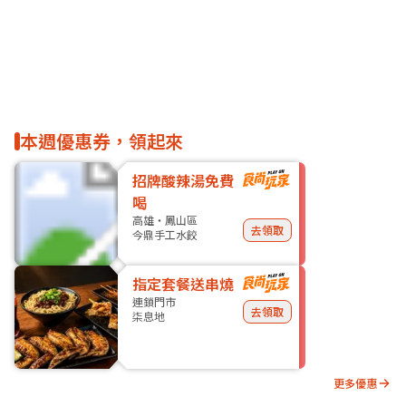
本週優惠券，領起來
招牌酸辣湯免費
喝
高雄・鳳山區
去領取
今鼎手工水餃
指定套餐送串燒
連鎖門市
去領取
柒息地
更多優惠