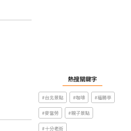
熱搜關鍵字
#
台北景點
#
咖啡
#
福勝亭
#
麥當勞
#
親子景點
#
十分老街