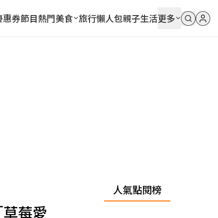
優惠券
節目
熱門
美食
旅行
懶人包
親子
生活
更多
人氣點閱榜
「草莓愛