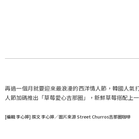
再過一個月就要迎來最浪漫的西洋情人節，韓國人氣打卡美食
人節加碼推出「草莓愛心吉那圈」，新鮮草莓搭配上一
[編輯 李心婷] 撰文 李心婷／圖片來源 Street Churros吉那圈咖啡