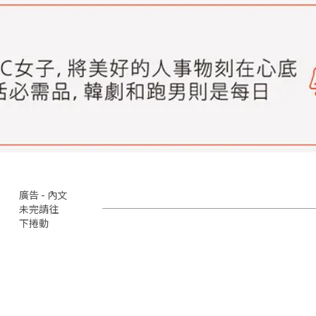
廣告 - 內文
未完請往
下捲動