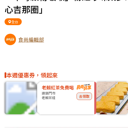
心吉那圈」
全台
食尚編輯部
本週優惠券，領起來
老賴紅茶免費喝
連鎖門市
去領取
老賴茶棧