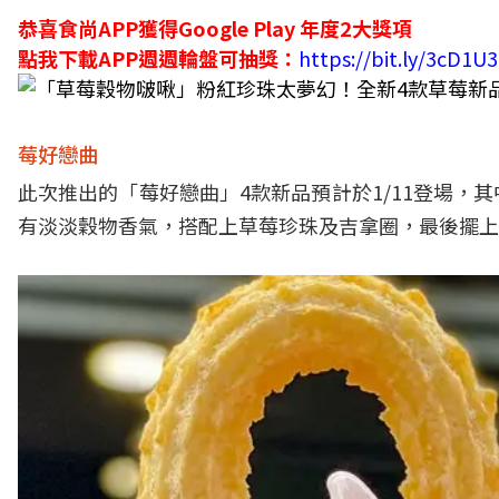
恭喜食尚APP獲得Google Play 年度2大獎項
點我下載APP週週輪盤可抽獎：
https://bit.ly/3cD1U
莓好戀曲
此次推出的「莓好戀曲」4款新品預計於1/11登場
有淡淡穀物香氣，搭配上草莓珍珠及吉拿圈，最後擺上