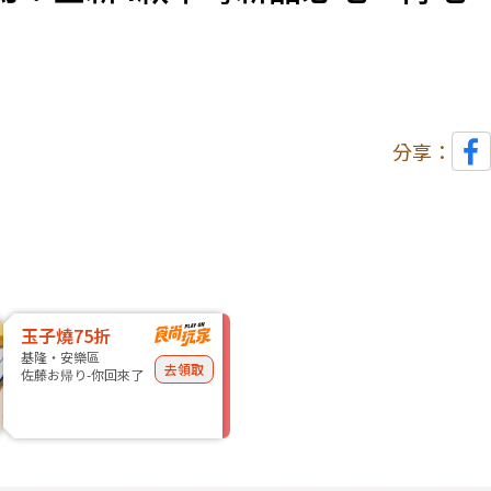
分享：
玉子燒75折
基隆・安樂區
去領取
佐藤お帰り-你回來了