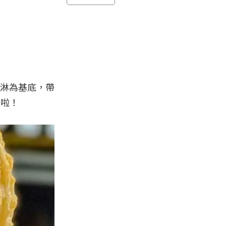
淇淋為基底，帶
面啦！