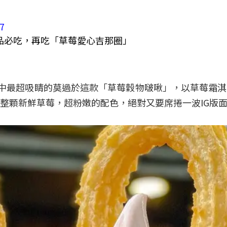
37
，其中最超吸睛的莫過於這款「草莓穀物啵啾」，以草莓霜
整顆新鮮草莓，超粉嫩的配色，絕對又要席捲一波IG版