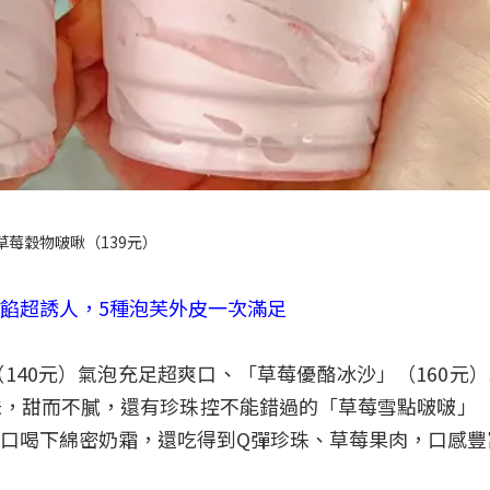
草莓穀物啵啾（139元）
餡超誘人，5種泡芙外皮一次滿足
140元）氣泡充足超爽口、「草莓優酪冰沙」（160元
，甜而不膩，還有珍珠控不能錯過的「草莓雪點啵啵」（
口喝下綿密奶霜，還吃得到Q彈珍珠、草莓果肉，口感豐