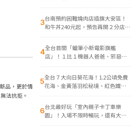
色美食多
台南預約困難燒肉店插旗大安區！
3
和牛丼240元起，預告再開２分店、
地點曝光
全台首間「蠟筆小新電影旗艦
4
店」！１比１機器人爸爸、邪惡正
男，百款周邊買翻
全台７大向日葵花海！1.2公頃免費
5
花海、金黃落羽松秘境、紅色鐵橋
莓新品，更於情
同框
人無法抗拒。
台北最好玩「室內親子卡丁車樂
6
園」！入場不限時暢玩，還有大螢
幕Switch遊戲區