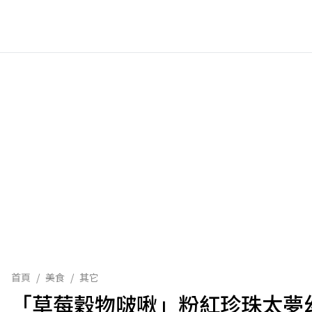
首頁
/
美食
/
其它
「草莓穀物啵啾」粉紅珍珠太夢