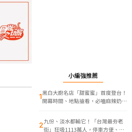
小編強推薦
黑白大廚名店「甜蜜蜜」首度登台！
1
開幕時間、地點搶看，必嗑麻辣奶油
蝦
九份、淡水都輸它！「台灣最夯老
2
街」狂吸1113萬人，停車方便、特