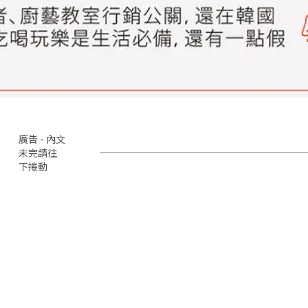
廣告 - 內文
未完請往
下捲動