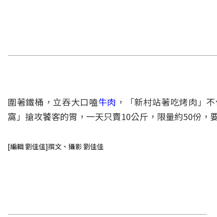
圍著鐵桶，立吞大口嗑
牛肉
，「新村站著吃烤肉」不
窩」搶攻饕客的胃，一天只賣10公斤，限量約50份，
[編輯 劉佳佳]撰文、攝影 劉佳佳