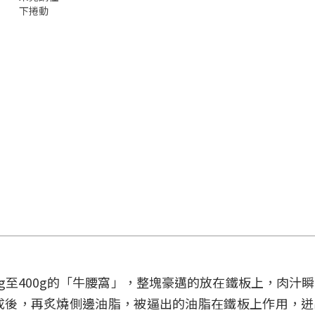
下捲動
g至400g的「牛腰窩」，整塊豪邁的放在鐵板上，肉汁
成後，再炙燒側邊油脂，被逼出的油脂在鐵板上作用，迸