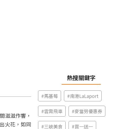
熱搜關鍵字
#
馬基莓
#
南港LaLaport
#
雲霄飛車
#
麥當勞優惠券
瞬間滋滋作響，
出火花，如同
#
三峽美食
#
買一送一