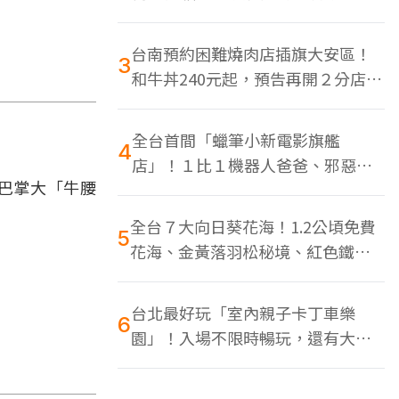
色美食多
台南預約困難燒肉店插旗大安區！
3
和牛丼240元起，預告再開２分店、
地點曝光
全台首間「蠟筆小新電影旗艦
4
店」！１比１機器人爸爸、邪惡正
巴掌大「牛腰
男，百款周邊買翻
全台７大向日葵花海！1.2公頃免費
5
花海、金黃落羽松秘境、紅色鐵橋
同框
台北最好玩「室內親子卡丁車樂
6
園」！入場不限時暢玩，還有大螢
幕Switch遊戲區