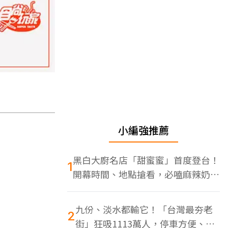
小編強推薦
黑白大廚名店「甜蜜蜜」首度登台！
1
開幕時間、地點搶看，必嗑麻辣奶油
蝦
九份、淡水都輸它！「台灣最夯老
2
街」狂吸1113萬人，停車方便、特