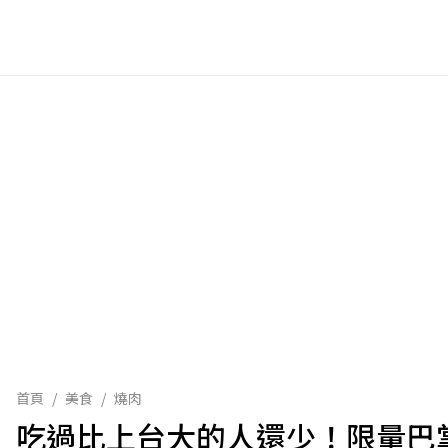
首頁
/
美食
/
燒肉
吃過比上台大的人還少！限量巴