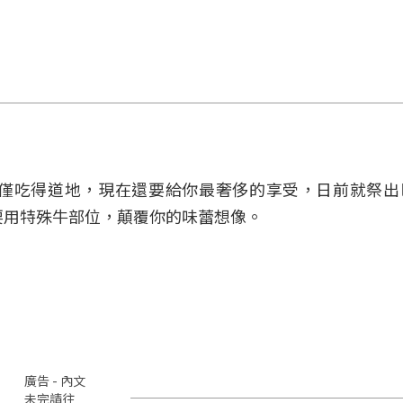
僅吃得道地，現在還要給你最奢侈的享受，日前就祭出
要用特殊牛部位，顛覆你的味蕾想像。
廣告 - 內文
未完請往