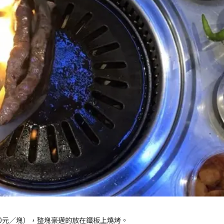
20元／塊），整塊豪邁的放在鐵板上燒烤。