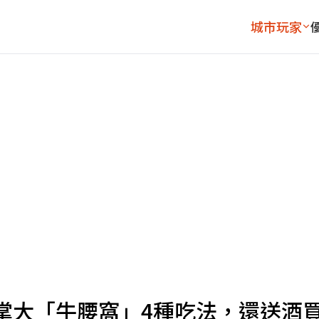
城市玩家
掌大「牛腰窩」4種吃法，還送酒