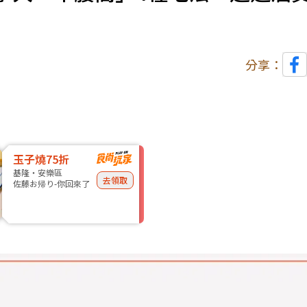
分享：
玉子燒75折
基隆・安樂區
去領取
佐藤お帰り-你回來了