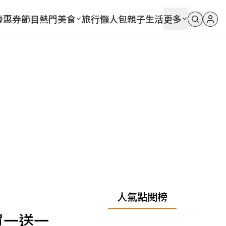
優惠券
節目
熱門
美食
旅行
懶人包
親子
生活
更多
人氣點閱榜
買一送一