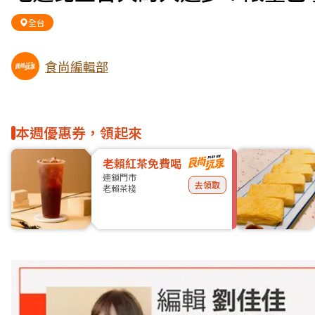
全台
食尚編輯部
本週優惠券，領起來
老賴紅茶免費喝
連鎖門市
去領取
老賴茶棧