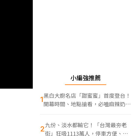
小編強推薦
黑白大廚名店「甜蜜蜜」首度登台！
1
開幕時間、地點搶看，必嗑麻辣奶油
蝦
九份、淡水都輸它！「台灣最夯老
2
街」狂吸1113萬人，停車方便、特