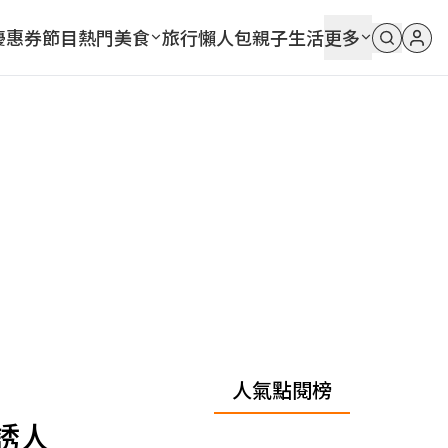
優惠券
節目
熱門
美食
旅行
懶人包
親子
生活
更多
人氣點閱榜
誘人