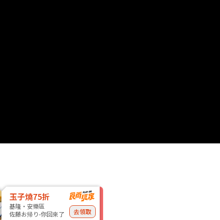
玉子燒75折
基隆・安樂區
去領取
佐藤お帰り-你回來了