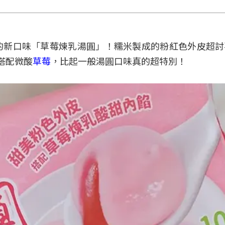
的新口味「草莓煉乳湯圓」！糯米製成的粉紅色外皮超討
搭配微酸
草莓
，比起一般湯圓口味真的超特別！