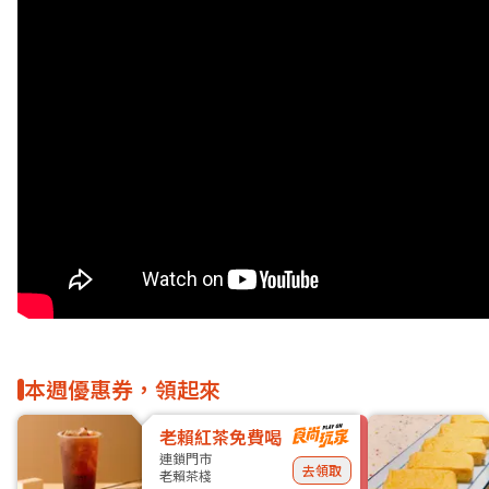
本週優惠券，領起來
老賴紅茶免費喝
連鎖門市
去領取
老賴茶棧