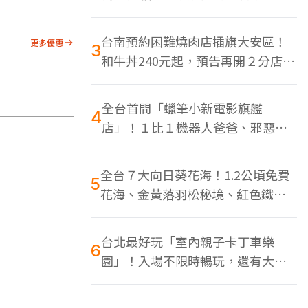
色美食多
台南預約困難燒肉店插旗大安區！
更多優惠
3
和牛丼240元起，預告再開２分店、
地點曝光
全台首間「蠟筆小新電影旗艦
4
店」！１比１機器人爸爸、邪惡正
男，百款周邊買翻
全台７大向日葵花海！1.2公頃免費
5
花海、金黃落羽松秘境、紅色鐵橋
同框
台北最好玩「室內親子卡丁車樂
6
園」！入場不限時暢玩，還有大螢
幕Switch遊戲區