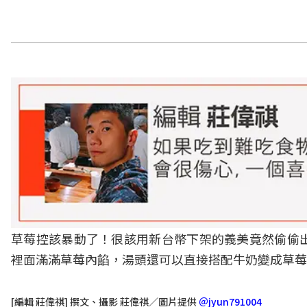
草莓控該暴動了！很該用新台幣下架的義美竟然偷偷
裡面滿滿草莓內餡，湯頭還可以直接搭配牛奶變成草莓
[編輯 莊偉祺] 撰文、攝影 莊偉祺／圖片提供
＠jyun791004