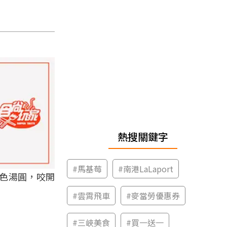
熱搜關鍵字
#
馬基莓
#
南港LaLaport
色湯圓，咬開
#
雲霄飛車
#
麥當勞優惠券
#
三峽美食
#
買一送一