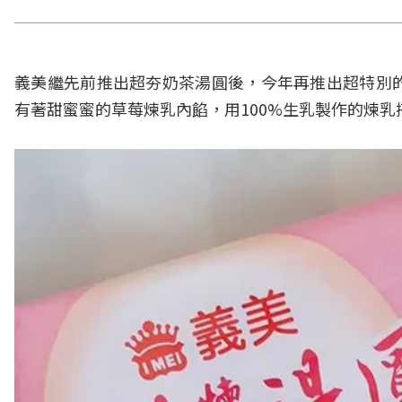
義美繼先前推出超夯奶茶湯圓後，今年再推出超特別
有著甜蜜蜜的草莓煉乳內餡，用100%生乳製作的煉乳