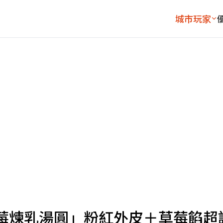
城市玩家
莓煉乳湯圓」粉紅外皮＋草莓餡超