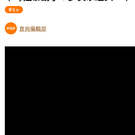
全台
食尚編輯部