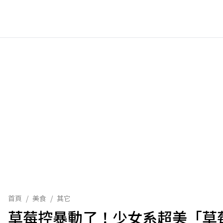
首頁
/
美食
/
其它
草莓控暴動了！少女系超美「草