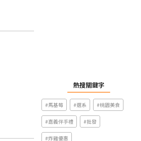
熱搜關鍵字
#
馬基莓
#
選系
#
桃園美食
#
嘉義伴手禮
#
批發
#
炸雞優惠