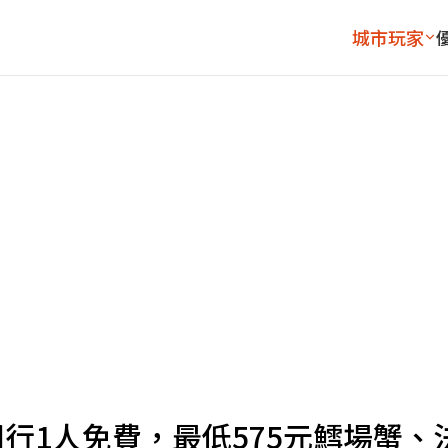
城市玩家
行1人免費，最低575元鱈場蟹、