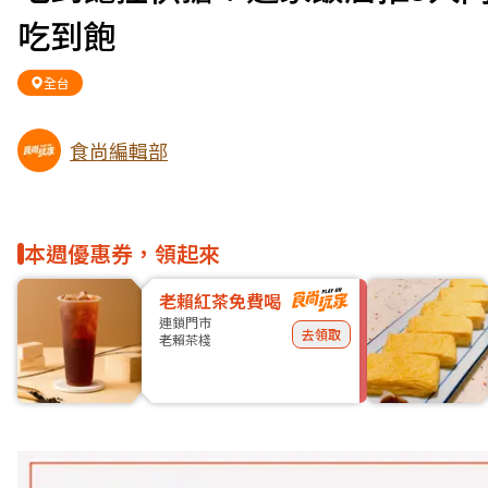
吃到飽
全台
食尚編輯部
本週優惠券，領起來
老賴紅茶免費喝
連鎖門市
去領取
老賴茶棧