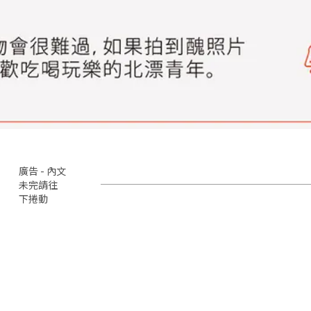
廣告 - 內文
未完請往
下捲動