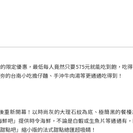
的限定優惠，最低每人竟然只要575元就能吃到飽，吃
超夯的台南小吃擔仔麵、手沖牛肉湯等更通通吃得到！
改裝後重新開幕！以時尚灰的大理石紋為底、極簡黑的餐
海鮮吧」提供時令海鮮，不論是白蝦或生魚片等通通有，
甜點吧」縮小版的法式甜點總匯超吸睛！