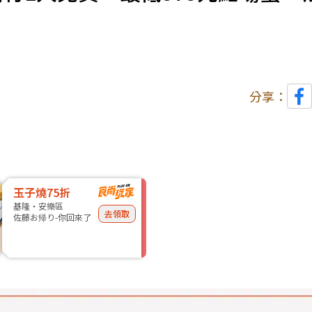
分享：
玉子燒75折
基隆・安樂區
去領取
佐藤お帰り-你回來了