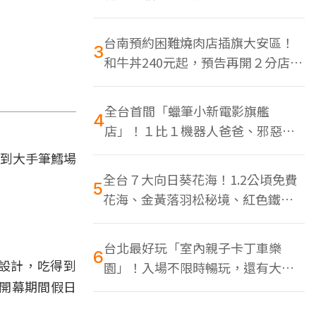
色美食多
台南預約困難燒肉店插旗大安區！
3
和牛丼240元起，預告再開２分店、
地點曝光
全台首間「蠟筆小新電影旗艦
4
店」！１比１機器人爸爸、邪惡正
男，百款周邊買翻
得到大手筆鱈場
全台７大向日葵花海！1.2公頃免費
5
花海、金黃落羽松秘境、紅色鐵橋
同框
台北最好玩「室內親子卡丁車樂
6
檯設計，吃得到
園」！入場不限時暢玩，還有大螢
開幕期間假日
幕Switch遊戲區