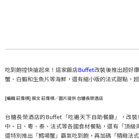
吃到飽控快搶起來！這家飯店
Buffet
改裝後推出超好康
蟹、白蝦和生魚片等海鮮，還有縮小版的法式甜點，
[編輯 莊偉祺] 撰文 莊偉祺／圖片提供 台糖長榮酒店
台糖長榮酒店的Buffet「吃遍天下自助餐廳」，
中、日、粵、泰、法式等各國食材餐點，還有「頂級
還特別推出「鱈場蟹」霸氣吃到飽，再加碼「精緻法式