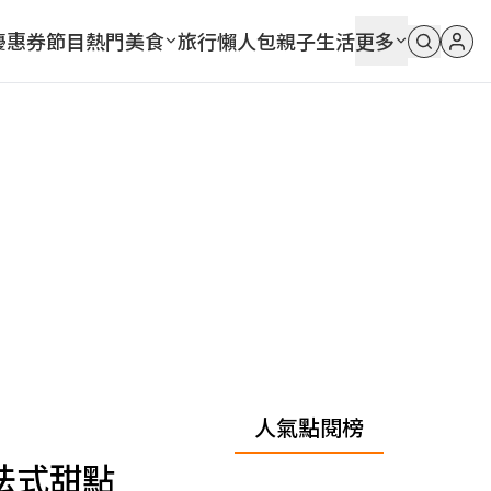
優惠券
節目
熱門
美食
旅行
懶人包
親子
生活
更多
人氣點閱榜
法式甜點