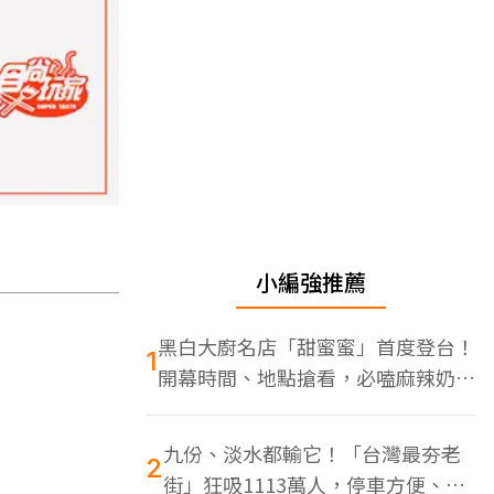
小編強推薦
黑白大廚名店「甜蜜蜜」首度登台！
1
開幕時間、地點搶看，必嗑麻辣奶油
蝦
九份、淡水都輸它！「台灣最夯老
2
街」狂吸1113萬人，停車方便、特