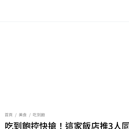
首頁
/
美食
/
吃到飽
吃到飽控快搶！這家飯店推3人同