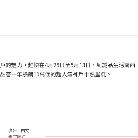
的魅力，趕快在4月25日至5月13日，到誠品生活南西「
品嘗一年熱銷10萬個的超人氣神戶半熟蛋糕。
廣告 - 內文
未完請往