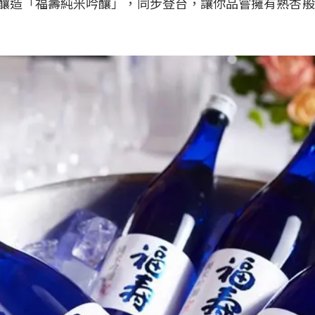
藝釀造「福壽純米吟釀」，同步登台，讓你品嘗擁有熟杏