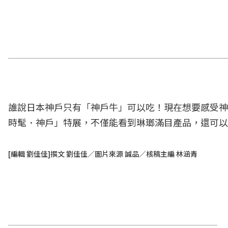
誰說日本神戶只有「神戶牛」可以吃！現在想要感受神戶
時髦．神戶」特展，不僅能看到琳瑯滿目產品，還可以
[編輯 劉佳佳]撰文 劉佳佳／圖片來源 誠品／核稿主編 林涵青