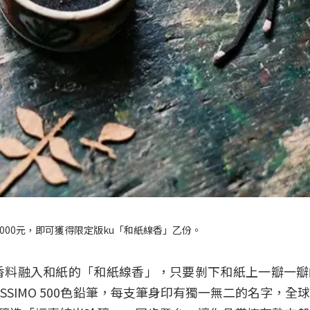
000元，即可獲得限定版ku「和紙線香」乙份。
香料融入和紙的「和紙線香」，只要剝下和紙上一瓣一瓣
SSIMO 500色鉛筆，每支筆身印有獨一無二的名字，全