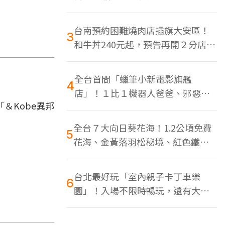
色美食多
台南預約困難燒肉店插旗大安區！
3
和牛丼240元起，預告再開２分店、
地點曝光
全台首間「蠟筆小新電影旗艦
4
店」！１比１機器人爸爸、邪惡正
＆Kobe異邦
男，百款周邊買翻
全台７大向日葵花海！1.2公頃免費
5
花海、金黃落羽松秘境、紅色鐵橋
同框
台北最好玩「室內親子卡丁車樂
6
園」！入場不限時暢玩，還有大螢
幕Switch遊戲區