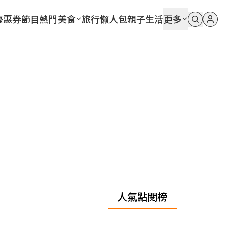
優惠券
節目
熱門
美食
旅行
懶人包
親子
生活
更多
人氣點閱榜