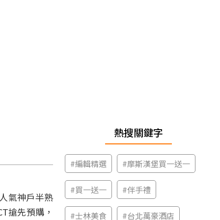
熱搜關鍵字
#
編輯精選
#
摩斯漢堡買一送一
#
買一送一
#
伴手禮
人氣神戶半熟
CT搶先預購，
#
士林美食
#
台北萬豪酒店