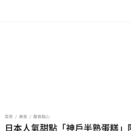
首頁
/
美食
/
甜食點心
日本人氣甜點「神戶半熟蛋糕」