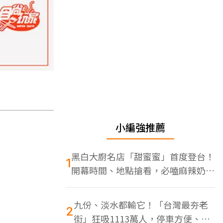
小編強推薦
黑白大廚名店「甜蜜蜜」首度登台！
1
開幕時間、地點搶看，必嗑麻辣奶油
蝦
九份、淡水都輸它！「台灣最夯老
2
街」狂吸1113萬人，停車方便、特