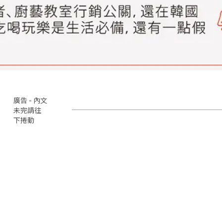
廣告 - 內文
未完請往
下捲動