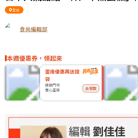
全台
食尚編輯部
本週優惠券，領起來
蛋捲優惠再送提
袋
連鎖門市
去領取
實心蛋捲