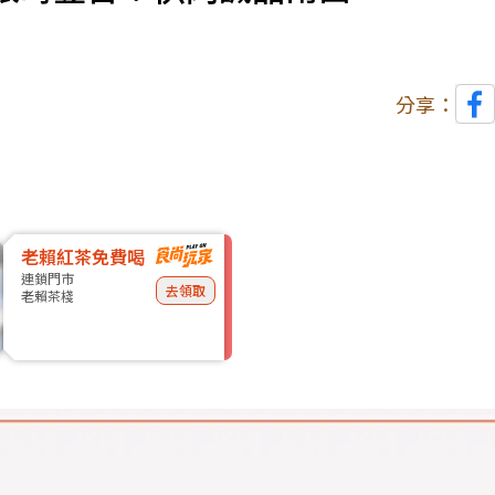
分享：
老賴紅茶免費喝
連鎖門市
去領取
老賴茶棧