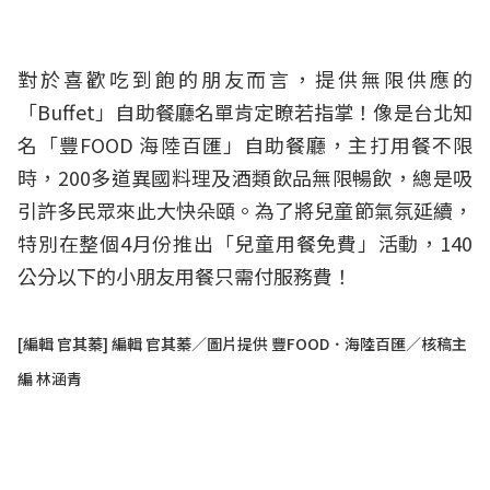
對於喜歡吃到飽的朋友而言，提供無限供應的
「Buffet」自助餐廳名單肯定瞭若指掌！像是台北知
名「豐FOOD 海陸百匯」自助餐廳，主打用餐不限
時，200多道異國料理及酒類飲品無限暢飲，總是吸
引許多民眾來此大快朵頤。為了將兒童節氣氛延續，
特別在整個4月份推出「兒童用餐免費」活動，140
公分以下的小朋友用餐只需付服務費！
[編輯 官其蓁] 編輯 官其蓁／圖片提供 豐FOOD．海陸百匯／核稿主
編 林涵青