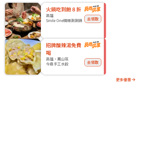
火鍋吃到飽８折
高雄
去領取
Smile One精緻涮涮鍋
招牌酸辣湯免費
喝
高雄・鳳山區
去領取
今鼎手工水餃
更多優惠