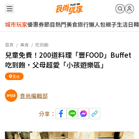
城市玩家
優惠券
節目
熱門
美食
旅行
懶人包
親子
生活
日韓
首頁
/
美食
/
吃到飽
兒童免費！200道料理「豐FOOD」Buffet
吃到飽，父母超愛「小孩遊樂區」
全台
食尚編輯部
分享：