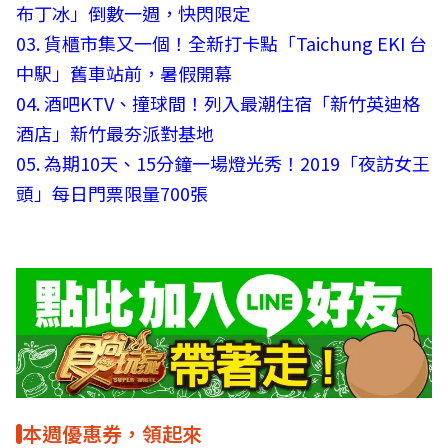
布丁冰」倒數一週，快閃限定
03.
貨櫃市集又一個！全新打卡點「Taichung EKI 台
中駅」舊車站前，暑假開幕
04.
酒吧KTV、撞球間！列入最潮住宿「新竹英迪格
酒店」新竹最夯派對基地
05.
為期10天、15分鐘一場燈光秀！2019「夜訪女王
頭」每日門票限量700張
本週優惠券，領起來