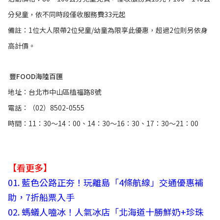
分兒童，依不同時段僅收服務費33元起
備註：1位大人限帶2位兒童/幼童為限享此優惠，超過2位則另依身
高計價。
豐FOOD海陸百匯
地址：台北市中山區植福路8號
電話：（02）8502-0555
時間：11：30～14：00、14：30～16：30、17：30～21：00
【看更多】
01.
藍色公路正夯！玩離島「4條航線」交通優惠補
助，7折船票入手
02.
螞蟻人嗑冰！人氣冰店「北海道十勝鮮奶+珍珠