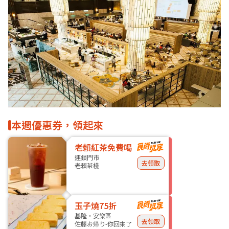
本週優惠券，領起來
老賴紅茶免費喝
連鎖門市
去領取
老賴茶棧
玉子燒75折
基隆・安樂區
去領取
佐藤お帰り-你回來了