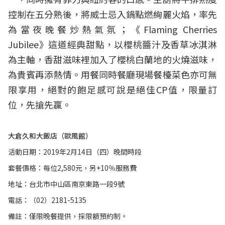
控制在五分熟後，將威士忌入鍋點燃絢麗火焰，率先
為當夜晚餐炒熱氣氛；《Flaming Cherries
Jubilee》這道經典甜點，以櫻桃醬汁及香草冰淇淋
為主軸，香甜滋味裡加入了櫻桃白蘭地的火燒滋味，
為貴賓再添熱情。用餐同時餐廳現場餐檯菜色亦可無
限享用，絕對的飽足感可說是絕佳CP值，限量訂
位，先搶先贏。
大倉久和大飯店（歐風館）
活動日期：2019年2月14日（四）晚間時段
套餐價格：每位2,580元，另+10％服務費
地址：台北市中山區南京東路一段9號
電話：（02）2181-5135
備註：僅限晚餐提供，採限額預約制。