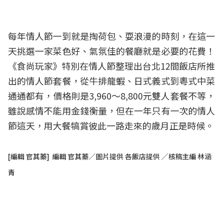
每年情人節一到就是掏荷包、耍浪漫的時刻，在這一
天挑選一家菜色好、氣氛佳的餐廳就是必要的花費！
《食尚玩家》特別在情人節整理出台北12間飯店所推
出的情人節套餐，從牛排龍蝦、日式義式到粵式中菜
通通都有，價格則是3,960～8,800元雙人套餐不等，
雖說感情不能用金錢衡量，但在一年只有一次的情人
節這天，用大餐犒賞彼此一路走來的歲月正是時候。
[編輯 官其蓁] 編輯 官其蓁／圖片提供 各飯店提供 ／核稿主編 林涵
青