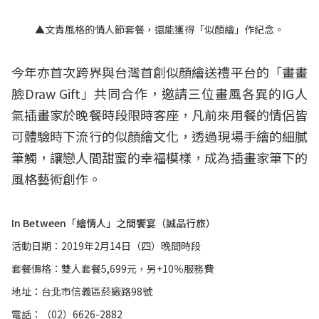
▲文青風格的情人節套餐，還能獲得「似顏繪」作紀念。
今年亦首次跨界與台灣首創似顏繪送禮平台的「畫畫
臉Draw Gift」共同合作，邀請三位畫風各異的IG人
氣插畫家於晚餐時段限時客座，凡前來用餐的情侶皆
可體驗時下流行的似顏繪文化，透過現場手繪的細膩
筆觸，讓戀人間甜蜜的幸福模樣，成為插畫家筆下的
風格藝術創作。
In Between「繪情人」之間饗宴（誠品行旅）
活動日期：2019年2月14日（四）晚間時段
套餐價格：雙人套餐5,699元，另+10％服務費
地址：台北市信義區菸廠路98號
電話：（02）6626-2882