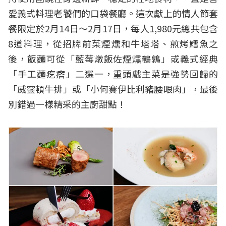
愛義式料理老饕們的口袋餐廳。這次獻上的情人節套
餐限定於2月14日～2月17日，每人1,980元總共包含
8道料理，從招牌前菜煙燻和牛塔塔、煎烤鱈魚之
後，飯麵可從「藍莓燉飯佐煙燻鵪鶉」或義式經典
「手工麵疙瘩」二選一，重頭戲主菜是強勢回歸的
「威靈頓牛排」或「小何賽伊比利豬腰眼肉」，最後
別錯過一樣精采的主廚甜點！