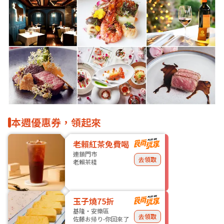
本週優惠券，領起來
老賴紅茶免費喝
連鎖門市
去領取
老賴茶棧
玉子燒75折
基隆・安樂區
去領取
佐藤お帰り-你回來了