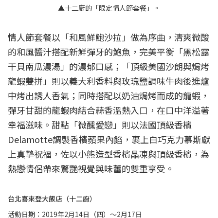
▲十二廚的「限定情人節套餐」。
情人節套餐以「和風鮮鮑沙拉」做為序曲，清爽微酸
的和風醬汁搭配新鮮彈牙的鮑魚，完美平衡「黑松露
干貝南瓜濃湯」的濃郁口感；「頂級美國沙朗與焗烤
龍蝦雙拼」則以義大利香料與玫瑰鹽調味牛肉後進爐
中烤出誘人香氣；同時搭配以奶油焗烤而成的龍蝦，
彈牙甘甜的龍蝦肉結合蒜香溫熱入口，在口中洋溢著
幸福滋味。甜點「微醺愛戀」則以法國頂級香檳
Delamotte調製香檳蘋果內餡，裹上白巧克力慕斯獻
上真摯祝福，佐以小熊造型香檳晶凍與頂級香檳，為
熱戀情侶帶來驚艷視覺與味蕾的雙重享受。
台北喜來登大飯店（十二廚）
活動日期：2019年2月14日（四）～2月17日