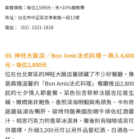
套餐價格：每位2,599元，另+10％服務費
地址：台北市中正區忠孝東路一段12號
電話：（02）2321-1818
05. 神旺大飯店／Bon Amis法式料理－兩人4,800
元、每位2,800元
位在台北東區的神旺大飯店裏頭藏了不少好餐廳，像
是典雅溫馨的「Bon Amis法式料理」餐廳推出2,800
起的七夕情人節套餐，菜色包含新鮮法國吉拉度生
蠔、嫩燜南非鮑魚、香煎深海明蝦與馬頭魚、卡布奇
諾蘑菇湯佐鴨肝、碳烤特選美國肋眼牛排佐紅酒醬
汁、相思巧克力附香草冰淇淋，餐後則有咖啡或茶可
供選擇，升級3,200元可以另外品嘗紅酒、白酒各一
杯。