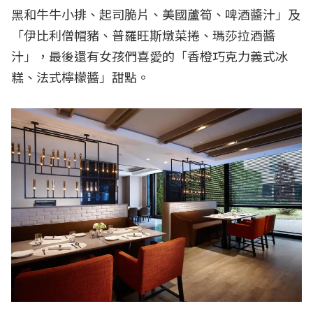
黑和牛牛小排、起司脆片、美國蘆筍、啤酒醬汁」及
「伊比利僧帽豬、普羅旺斯燉菜捲、瑪莎拉酒醬
汁」，最後還有女孩們喜愛的「香橙巧克力義式冰
糕、法式檸檬醬」甜點。