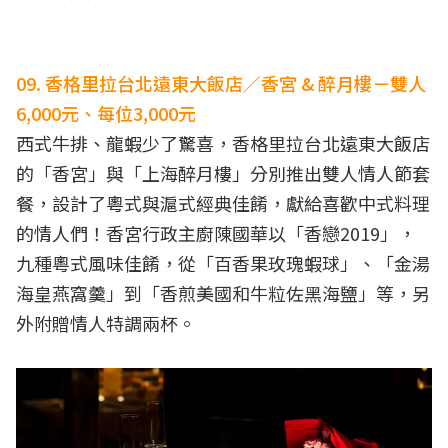
09. 香格里拉台北遠東大飯店／香宮 & 醉月樓－雙人
6,000元、每位3,000元
西式牛排、龍蝦少了驚喜，香格里拉台北遠東大飯店
的「香宮」與「上海醉月樓」分別推出雙人情人節套
餐，設計了粵式與滬式經典佳餚，獻給喜歡中式料理
的情人們！香宮行政主廚陳國華以「香戀2019」，
九種粵式風味佳餚，從「百香果玫瑰蝦球」、「金湯
海皇燕窩羹」到「香煎美國和牛粒佐黑海鹽」等，另
外附贈情人特調兩杯。