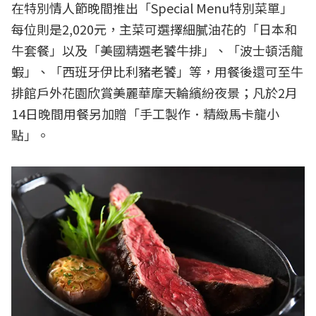
在特別情人節晚間推出「Special Menu特別菜單」
每位則是2,020元，主菜可選擇細膩油花的「日本和
牛套餐」以及「美國精選老饕牛排」、「波士頓活龍
蝦」、「西班牙伊比利豬老饕」等，用餐後還可至牛
排館戶外花園欣賞美麗華摩天輪繽紛夜景；凡於2月
14日晚間用餐另加贈「手工製作．精緻馬卡龍小
點」。