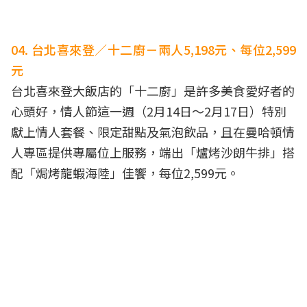
04. 台北喜來登／十二廚－兩人5,198元、每位2,599
元
台北喜來登大飯店的「十二廚」是許多美食愛好者的
心頭好，情人節這一週（2月14日～2月17日）特別
獻上情人套餐、限定甜點及氣泡飲品，且在曼哈頓情
人專區提供專屬位上服務，端出「爐烤沙朗牛排」搭
配「焗烤龍蝦海陸」佳饗，每位2,599元。