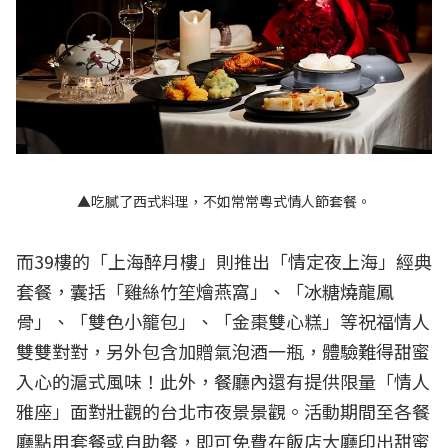
▲吃膩了西式料理，不如常常粵式情人節套餐。
而39樓的「上海醉月樓」則推出「情定夜上海」經典
套餐，囊括「雞絲竹笙燴燕窩」、「冰糖燒龍鳳
骨」、「雙色小籠包」、「金棗雙心糕」等祝福情人
雙雙對對，另外包含加贈氣泡酒一瓶，體驗難得甜蜜
入心的滬式風味！此外，餐廳內還有提供限量「情人
雅座」面對壯觀的台北市夜景景觀。活動期間至各餐
廳點用套餐或自助餐，即可免費在飯店大廳印出甜蜜