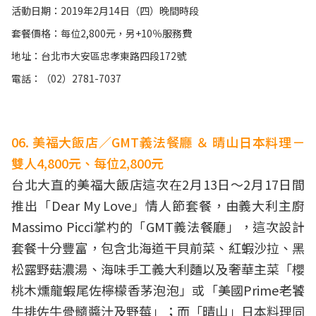
活動日期：2019年2月14日（四）晚間時段
套餐價格：每位2,800元，另+10％服務費
地址：台北市大安區忠孝東路四段172號
電話：（02）2781-7037
06. 美福大飯店／GMT義法餐廳 ＆ 晴山日本料理－
雙人4,800元、每位2,800元
台北大直的美福大飯店這次在2月13日～2月17日間
推出「Dear My Love」情人節套餐，由義大利主廚
Massimo Picci掌杓的「GMT義法餐廳」，這次設計
套餐十分豐富，包含北海道干貝前菜、紅蝦沙拉、黑
松露野菇濃湯、海味手工義大利麵以及奢華主菜「櫻
桃木燻龍蝦尾佐檸檬香茅泡泡」或「美國Prime老饕
牛排佐牛骨髓醬汁及野莓」；而「晴山」日本料理同