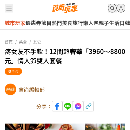
城市玩家
優惠券
節目
熱門
美食
旅行
懶人包
親子
生活
日韓
首頁
/
美食
/
其它
疼女友不手軟！12間超奢華「3960～8800
元」情人節雙人套餐
全台
食尚編輯部
分享：