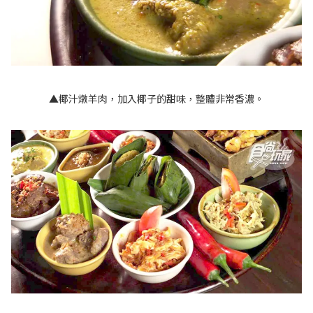
▲椰汁燉羊肉，加入椰子的甜味，整體非常香濃。