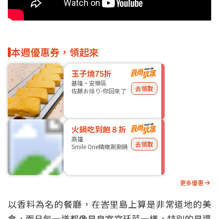
本週優惠券，領起來
玉子燒75折
基隆・安樂區
去領取
佐藤お帰り-你回來了
火鍋吃到飽８折
高雄
去領取
Smile One精緻涮涮鍋
更多優惠
以香料為名的餐廳，在峇里島上算是非常道地的美
食，而且每一道都像是皇室宮廷菜一樣，特別的是還