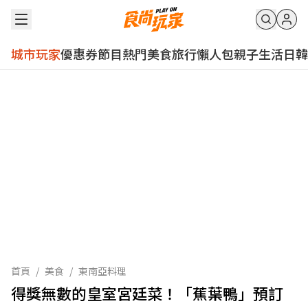
城市玩家
優惠券
節目
熱門
美食
旅行
懶人包
親子
生活
日韓
首頁
/
美食
/
東南亞料理
得獎無數的皇室宮廷菜！「蕉葉鴨」預訂