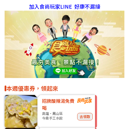
加入食尚玩家LINE 好康不漏接
本週優惠券，領起來
招牌酸辣湯免費
喝
高雄・鳳山區
去領取
今鼎手工水餃