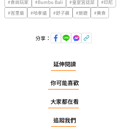
#
食尚玩家
#
Bumbu Bali
#
皇室宮廷菜
#
印尼
#
峇里島
#
哈孝遠
#
舒子晨
#
旅遊
#
美食
分享：
延伸閱讀
你可能喜歡
大家都在看
追蹤我們