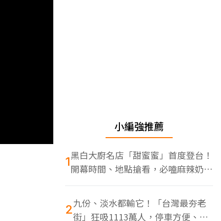
小編強推薦
黑白大廚名店「甜蜜蜜」首度登台！
1
開幕時間、地點搶看，必嗑麻辣奶油
蝦
九份、淡水都輸它！「台灣最夯老
2
街」狂吸1113萬人，停車方便、特