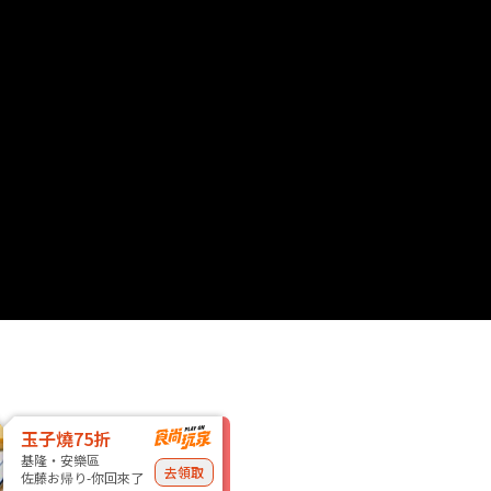
玉子燒75折
基隆・安樂區
去領取
佐藤お帰り-你回來了