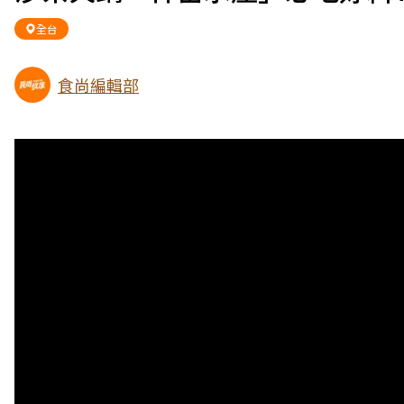
全台
食尚編輯部