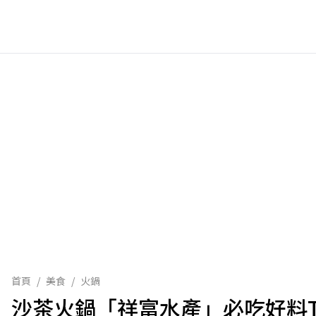
首頁
/
美食
/
火鍋
沙茶火鍋「祥富水產」必吃好料T