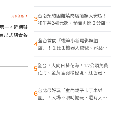
色美食多
台南預約困難燒肉店插旗大安區！
更多優惠
3
和牛丼240元起，預告再開２分店、
第一。近期聲
地點曝光
買形式結合餐
全台首間「蠟筆小新電影旗艦
4
店」！１比１機器人爸爸、邪惡正
男，百款周邊買翻
全台７大向日葵花海！1.2公頃免費
5
花海、金黃落羽松秘境、紅色鐵橋
同框
台北最好玩「室內親子卡丁車樂
6
園」！入場不限時暢玩，還有大螢
幕Switch遊戲區