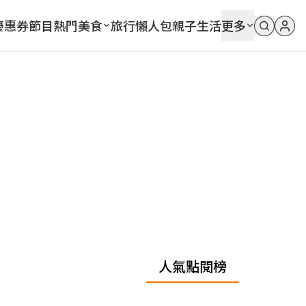
優惠券
節目
熱門
美食
旅行
懶人包
親子
生活
更多
人氣點閱榜