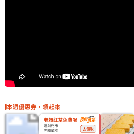
本週優惠券，領起來
老賴紅茶免費喝
連鎖門市
去領取
老賴茶棧