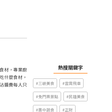
熱搜關鍵字
食材，專業廚
吃什麼食材，
#
三峽美食
#
雲霄飛車
沾醬費每人只
#
免門票景點
#
民雄美食
#
惠中蔬食
#
正財