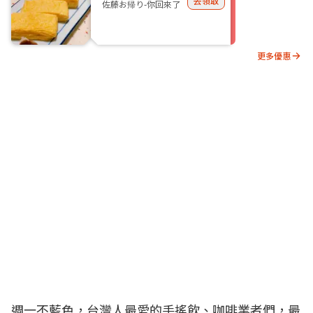
去領取
佐藤お帰り-你回來了
更多優惠
週一不藍色，台灣人最愛的手搖飲、咖啡業者們，最