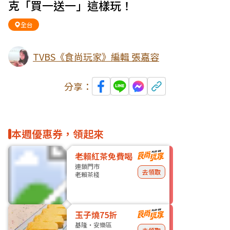
克「買一送一」這樣玩！
全台
TVBS《食尚玩家》編輯 張嘉容
分享：
本週優惠券，領起來
老賴紅茶免費喝
連鎖門市
去領取
老賴茶棧
玉子燒75折
基隆・安樂區