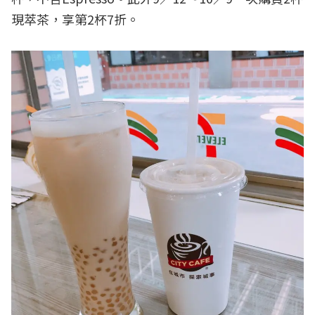
現萃茶，享第2杯7折。