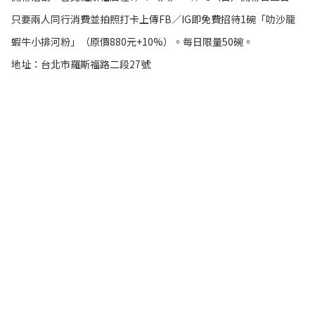
只要兩人同行消費並拍照打卡上傳FB／IG即免費招待1碗「叻沙龍
蝦牛小排河粉」（原價880元+10%）。每日限量50碗。
地址：台北市羅斯福路二段27號