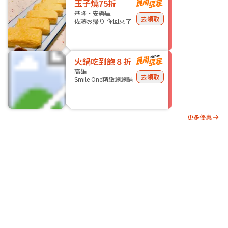
玉子燒75折
基隆・安樂區
去領取
佐藤お帰り-你回來了
火鍋吃到飽８折
高雄
去領取
Smile One精緻涮涮鍋
更多優惠