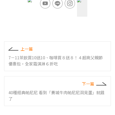
上一篇
7－11茶飲買10送10、咖啡買８送８！４超商父親節
優惠包，全家霜淇淋６折吃
下一篇
40種經典帕尼尼 看到「費城牛肉帕尼尼洞見蛋」就餓
了