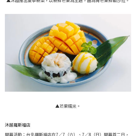
▲沐越推出夏季新菜，以新鮮芒果為主題，圖為青芒果鮮蝦沙拉。
▲芒果糯米。
沐越羅斯福店
開幕活動：台北羅斯福店在7／7（六）、7／8（日）開幕首二日，