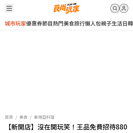
城市玩家
優惠券
節目
熱門
美食
旅行
懶人包
親子
生活
日韓
首頁
/
美食
/
東南亞料理
【新開店】沒在開玩笑！王品免費招待880