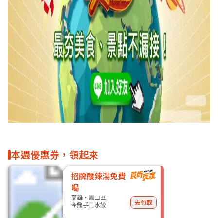
本週優惠券，領起來
招牌酸辣湯免費
喝
高雄・鳳山區
去領取
今鼎手工水餃