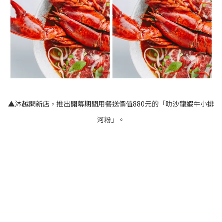
▲沐越開新店，推出開幕期間用餐送價值880元的「叻沙龍蝦牛小排
河粉」。