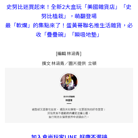
史努比迷買起來！全新2大盒玩「美國雜貨店」「史
努比植栽」，萌翻登場
最「軟爛」的集點來了！蛋黃哥聯名推生活雜貨，必
收「疊疊碗」「瞬吸地墊」
[編輯 林涵青]
撰文 林涵青／圖片提供 立頓
加入食尚玩家LINE 好康不漏接