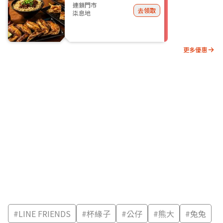
連鎖門市
去領取
柒息地
更多優惠
#
LINE FRIENDS
#
杯緣子
#
公仔
#
熊大
#
兔兔