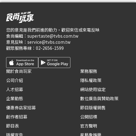
您的意見是我們前進的動力，歡迎來信或來電反映
食尚編輯：
supertaste@tvbs.com.tw
意見反映：
service@tvbs.com.tw
觀眾服務專線：
02-2656-1599
關於食尚玩家
業務服務
公司介紹
隱私權政策
人才招募
網站使用協定
企業動態
數位廣告與贊助政策
優惠券店家招募
節目版權銷售
創作者招募
公開招標
節目表
官方聲明
版權宣告
星藝象娛樂