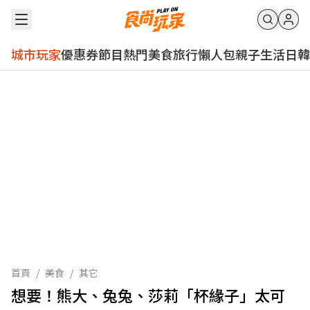
城市玩家
優惠券
節目
熱門
美食
旅行
懶人包
親子
生活
日韓
首頁
/
美食
/
其它
想要！熊大、兔兔、莎莉「杯緣子」太可