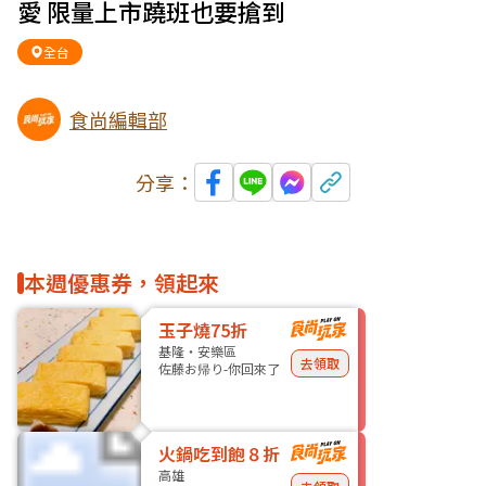
愛 限量上市蹺班也要搶到
全台
食尚編輯部
分享：
本週優惠券，領起來
玉子燒75折
基隆・安樂區
去領取
佐藤お帰り-你回來了
火鍋吃到飽８折
高雄