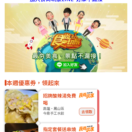
本週優惠券，領起來
招牌酸辣湯免費
喝
高雄・鳳山區
去領取
今鼎手工水餃
指定套餐送串燒