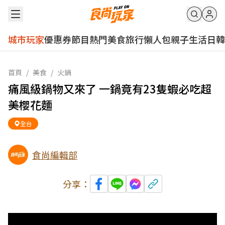
城市玩家
優惠券
節目
熱門
美食
旅行
懶人包
親子
生活
日韓
首頁
/
美食
/
火鍋
痛風級鍋物又來了 一鍋竟有23隻蝦必吃超
美櫻花麵
全台
食尚編輯部
分享：