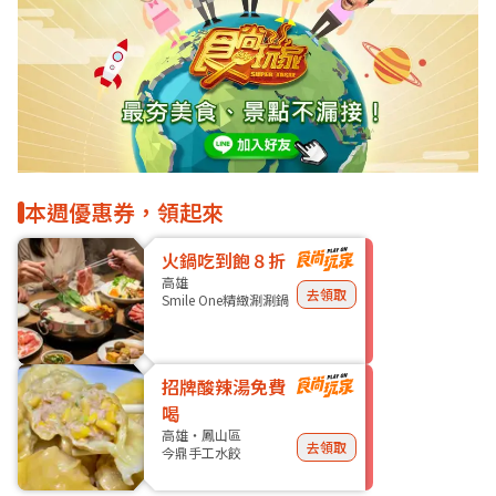
本週優惠券，領起來
火鍋吃到飽８折
高雄
去領取
Smile One精緻涮涮鍋
招牌酸辣湯免費
喝
高雄・鳳山區
去領取
今鼎手工水餃