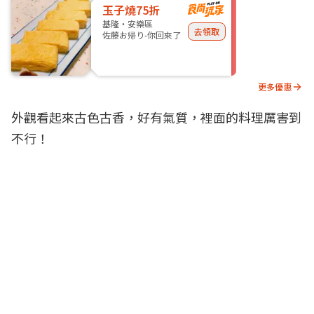
玉子燒75折
基隆・安樂區
去領取
佐藤お帰り-你回來了
更多優惠
外觀看起來古色古香，好有氣質，裡面的料理厲害到
不行！