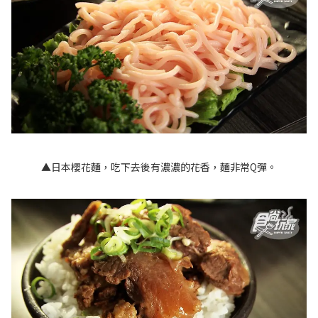
▲日本櫻花麵，吃下去後有濃濃的花香，麵非常Q彈。