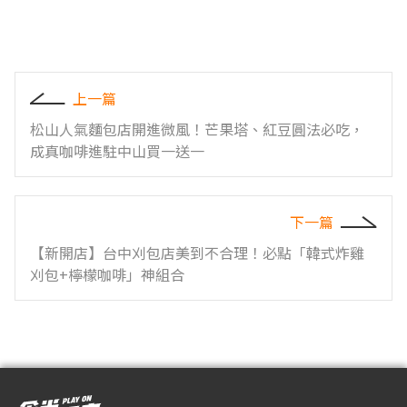
上一篇
松山人氣麵包店開進微風！芒果塔、紅豆圓法必吃，
成真咖啡進駐中山買一送一
下一篇
【新開店】台中刈包店美到不合理！必點「韓式炸雞
刈包+檸檬咖啡」神組合