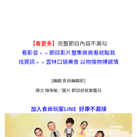
【看更多】
完整節目內容不漏勾
看影音﹥﹥節目影片整集爽爽看就點我
找資訊﹥﹥雲林口袋美食 以物換物搏感情
[編輯 食尚編輯部]
撰文 陳侑敏／圖片 節目部就要醬玩
加入食尚玩家LINE 好康不漏接