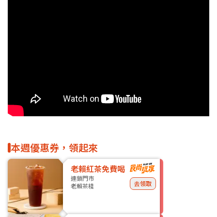
本週優惠券，領起來
老賴紅茶免費喝
連鎖門市
去領取
老賴茶棧