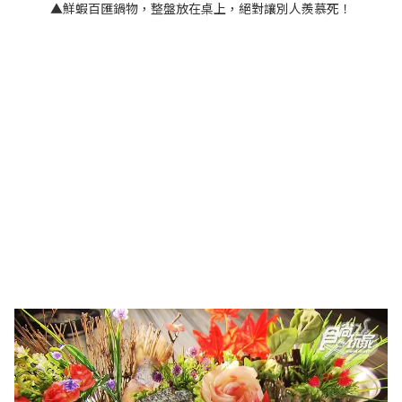
▲鮮蝦百匯鍋物，整盤放在桌上，絕對讓別人羨慕死！