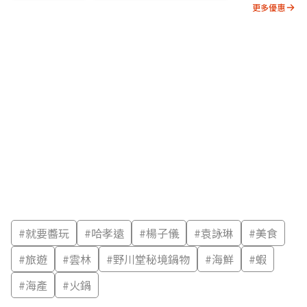
更多優惠
#
就要醬玩
#
哈孝遠
#
楊子儀
#
袁詠琳
#
美食
#
旅遊
#
雲林
#
野川堂秘境鍋物
#
海鮮
#
蝦
#
海產
#
火鍋