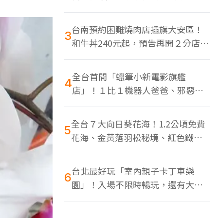
色美食多
台南預約困難燒肉店插旗大安區！
3
和牛丼240元起，預告再開２分店、
地點曝光
全台首間「蠟筆小新電影旗艦
4
店」！１比１機器人爸爸、邪惡正
男，百款周邊買翻
全台７大向日葵花海！1.2公頃免費
5
花海、金黃落羽松秘境、紅色鐵橋
同框
台北最好玩「室內親子卡丁車樂
6
園」！入場不限時暢玩，還有大螢
幕Switch遊戲區