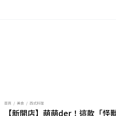
首頁
/
美食
/
西式料理
【新開店】萌萌der！這款「怪