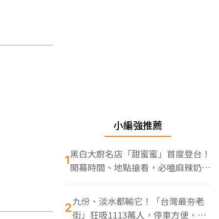
小編強推薦
黑白大廚名店「甜蜜蜜」首度登台！
1
開幕時間、地點搶看，必嗑麻辣奶油
蝦
九份、淡水都輸它！「台灣最夯老
2
街」狂吸1113萬人，停車方便、特