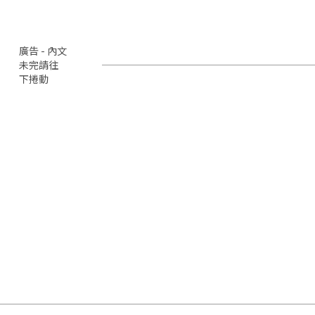
廣告 - 內文
未完請往
下捲動