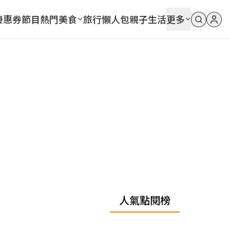
優惠券
節目
熱門
美食
旅行
懶人包
親子
生活
更多
人氣點閱榜