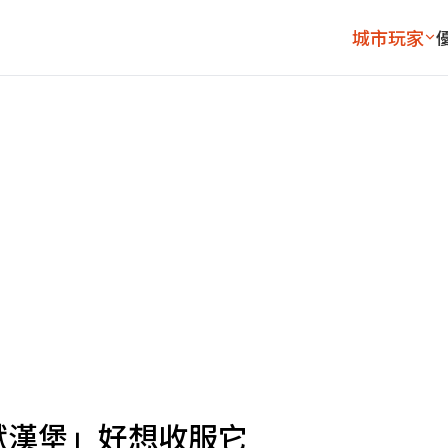
城市玩家
獸漢堡」好想收服它