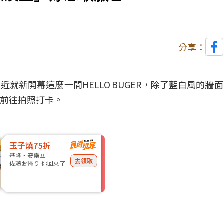
分享：
就新開幕這麼一間HELLO BUGER，除了藍白風的牆
前往拍照打卡。
玉子燒75折
基隆・安樂區
去領取
佐藤お帰り-你回來了