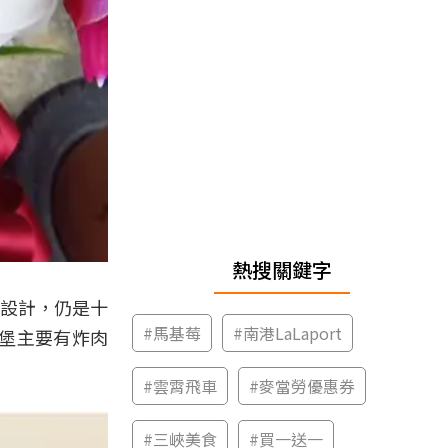
熱搜關鍵字
白設計，仍是十
#
馬基莓
#
南港LaLaport
堡主要有炸肉
#
雲霄飛車
#
麥當勞優惠券
#
三峽美食
#
買一送一