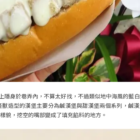
餐，加上隱身於巷弄內，不算太好找，不過類似地中海風的藍
怪獸造型的漢堡主要分為鹹漢堡與甜漢堡兩個系列，鹹漢
樣貌，挖空的嘴部變成了填充餡料的地方。