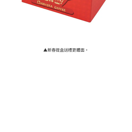
▲新春提盒送禮更體面。