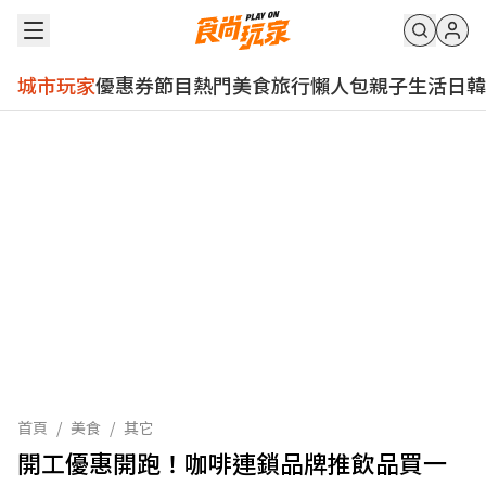
城市玩家
優惠券
節目
熱門
美食
旅行
懶人包
親子
生活
日韓
首頁
/
美食
/
其它
開工優惠開跑！咖啡連鎖品牌推飲品買一