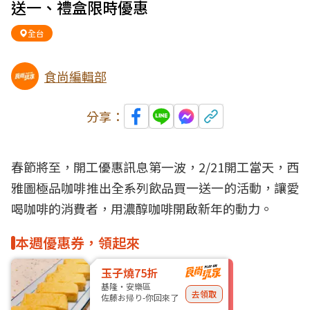
送一、禮盒限時優惠
全台
食尚編輯部
分享：
春節將至，開工優惠訊息第一波，2/21開工當天，西
雅圖極品咖啡推出全系列飲品買一送一的活動，讓愛
喝咖啡的消費者，用濃醇咖啡開啟新年的動力。
本週優惠券，領起來
玉子燒75折
基隆・安樂區
去領取
佐藤お帰り-你回來了