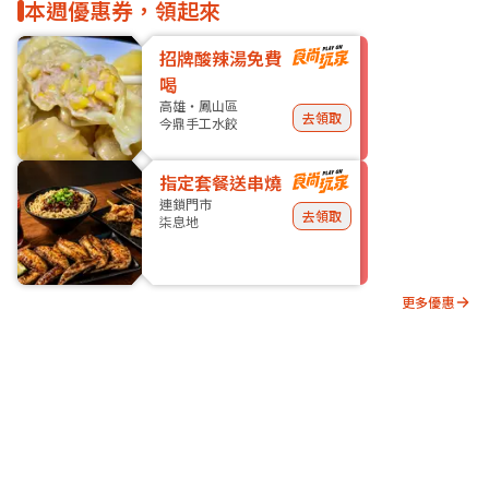
本週優惠券，領起來
招牌酸辣湯免費
喝
高雄・鳳山區
去領取
今鼎手工水餃
指定套餐送串燒
連鎖門市
去領取
柒息地
更多優惠