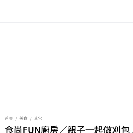
首頁
/
美食
/
其它
食尚FUN廚房／親子一起做刈包