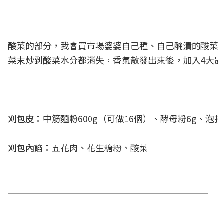
酸菜的部分，我會買市場婆婆自己種、自己醃漬的酸菜，
菜末炒到酸菜水分都消失，香氣散發出來後，加入4大
刈包皮：
中筋麵粉600g（可做16個）、酵母粉6g、泡打
刈包內餡：
五花肉、花生糖粉、酸菜