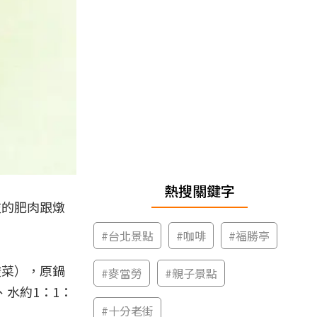
熱搜關鍵字
吱的肥肉跟燉
#
台北景點
#
咖啡
#
福勝亭
酸菜），原鍋
#
麥當勞
#
親子景點
、水約1：1：
#
十分老街