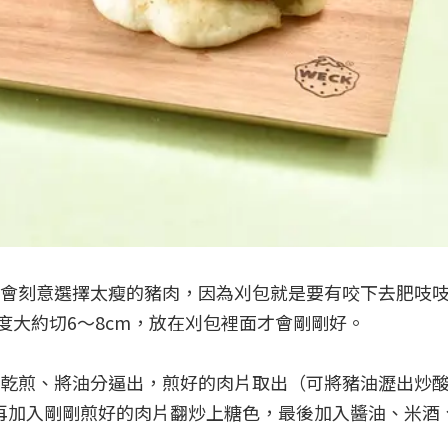
會刻意選擇太瘦的豬肉，因為刈包就是要有咬下去肥吱
度大約切6～8cm，放在刈包裡面才會剛剛好。
油乾煎、將油分逼出，煎好的肉片取出（可將豬油瀝出炒
，再加入剛剛煎好的肉片翻炒上糖色，最後加入醬油、米酒