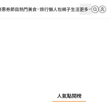
優惠券
節目
熱門
美食
旅行
懶人包
親子
生活
更多
人氣點閱榜