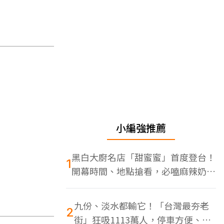
小編強推薦
黑白大廚名店「甜蜜蜜」首度登台！
1
開幕時間、地點搶看，必嗑麻辣奶油
蝦
九份、淡水都輸它！「台灣最夯老
2
街」狂吸1113萬人，停車方便、特