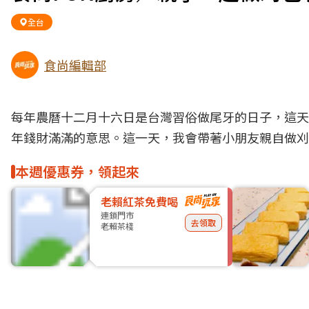
全台
食尚編輯部
每年農曆十二月十六日是台灣習俗做尾牙的日子，這天
年錢財滿滿的意思。這一天，我會帶著小朋友親自做刈
本週優惠券，領起來
老賴紅茶免費喝
連鎖門市
去領取
老賴茶棧