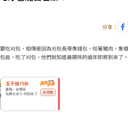
分享：
要吃刈包，相傳是因為刈包長得像錢包，咬著豬肉，象
包皮，吃了刈包，他們就知道最期待的過年即將到來了
玉子燒75折
基隆・安樂區
去領取
佐藤お帰り-你回來了