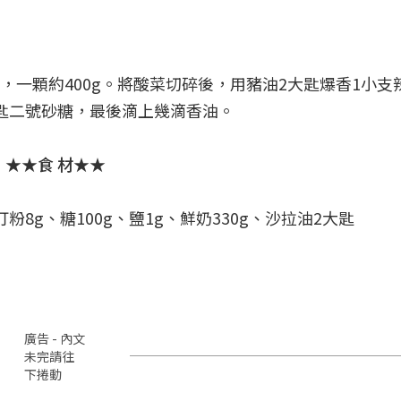
一顆約400g。將酸菜切碎後，用豬油2大匙爆香1小支
匙二號砂糖，最後滴上幾滴香油。
★★食 材★★
粉8g、糖100g、鹽1g、鮮奶330g、沙拉油2大匙
廣告 - 內文
未完請往
下捲動