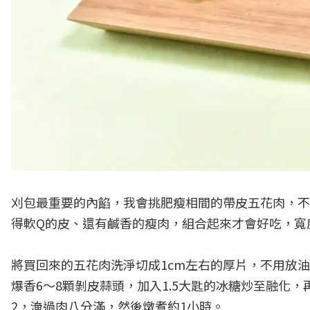
刈包最重要的內餡，我會挑肥瘦相間的帶皮五花肉，不
得軟Q的皮、還有鹹香的瘦肉，組合起來才會好吃，寬
將買回來的五花肉洗淨切成1cm左右的厚片，不用放
爆香6～8顆剝皮蒜頭，加入1.5大匙的冰糖炒至融化
2，淹過肉八分滿，然後燉煮約1小時。