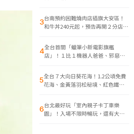
色美食多
台南預約困難燒肉店插旗大安區！
3
和牛丼240元起，預告再開２分店、
地點曝光
全台首間「蠟筆小新電影旗艦
4
店」！１比１機器人爸爸、邪惡正
男，百款周邊買翻
全台７大向日葵花海！1.2公頃免費
5
花海、金黃落羽松秘境、紅色鐵橋
同框
台北最好玩「室內親子卡丁車樂
6
園」！入場不限時暢玩，還有大螢
幕Switch遊戲區