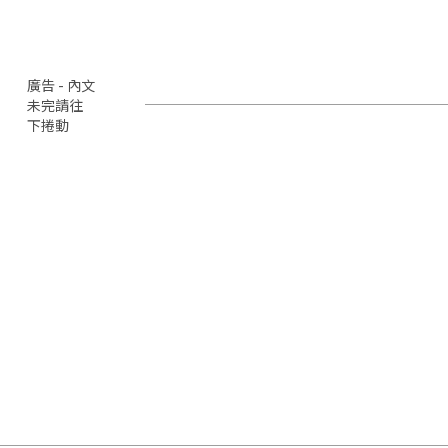
廣告 - 內文
未完請往
下捲動