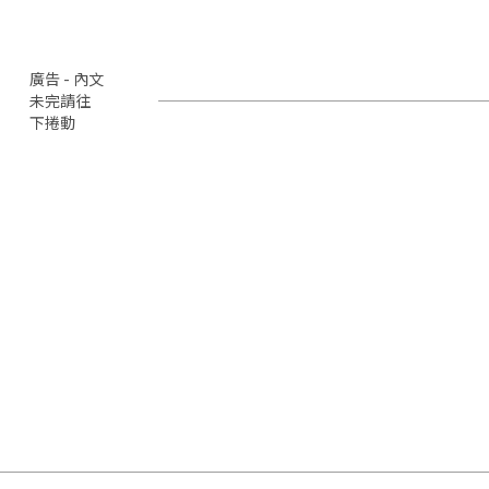
廣告 - 內文
未完請往
下捲動