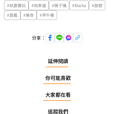
#
就要醬玩
#
哈孝遠
#
楊子儀
#
Masha
#
旅遊
#
嘉義
#
美食
#
早午餐
分享：
延伸閱讀
你可能喜歡
大家都在看
追蹤我們