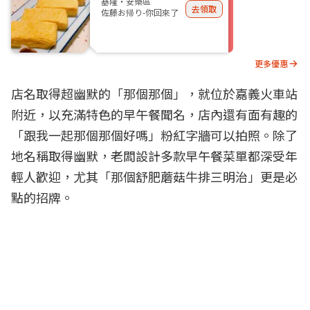
基隆・安樂區
去領取
佐藤お帰り-你回來了
更多優惠
店名取得超幽默的「那個那個」，就位於嘉義火車站
附近，以充滿特色的早午餐聞名，店內還有面有趣的
「跟我一起那個那個好嗎」粉紅字牆可以拍照。除了
地名稱取得幽默，老闆設計多款早午餐菜單都深受年
輕人歡迎，尤其「那個舒肥蘑菇牛排三明治」更是必
點的招牌。