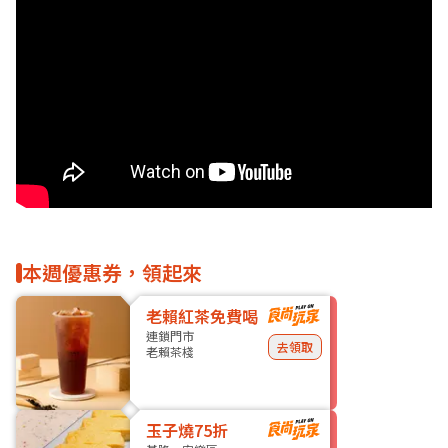
本週優惠券，領起來
老賴紅茶免費喝
連鎖門市
去領取
老賴茶棧
玉子燒75折