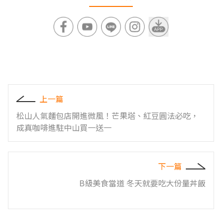
上一篇
松山人氣麵包店開進微風！芒果塔、紅豆圓法必吃，
成真咖啡進駐中山買一送一
下一篇
B級美食當道 冬天就要吃大份量丼飯