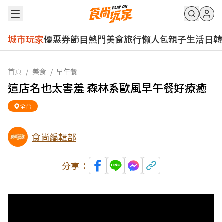
城市玩家
優惠券
節目
熱門
美食
旅行
懶人包
親子
生活
日韓
首頁
/
美食
/
早午餐
這店名也太害羞 森林系歐風早午餐好療癒
全台
食尚編輯部
分享：