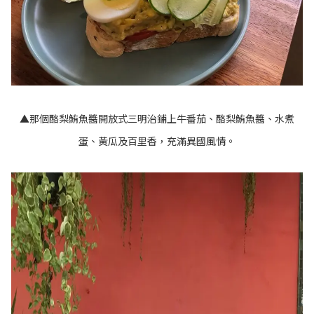
▲那個酪梨鮪魚醬開放式三明治鋪上牛番茄、酪梨鮪魚醬、水煮
蛋、黃瓜及百里香，充滿異國風情。