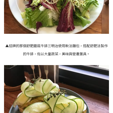
▲招牌的那個舒肥蘑菇牛排三明治使用軟法麵包，搭配舒肥法製作
的牛排，佐以大量蔬菜，美味與營養兼具。