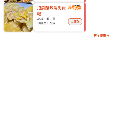
招牌酸辣湯免費
喝
高雄・鳳山區
去領取
今鼎手工水餃
更多優惠