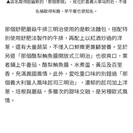
▲店名取得超幽默的「那個那個」，就位於嘉義火車站附近，不僅
名稱取得有趣，早午餐也很知名。
那個舒肥蘑菇牛排三明治使用的是軟法麵包，搭配特
別使用舒肥法製作的牛排，再配上以紅酒炒過的洋
蔥，還有大量蔬菜，不僅入口鮮嫩更兼顧營養。至於
另道「那個酪梨鮪魚醬開放式三明治」也很爽口，業
者鋪上牛番茄、酪梨鮪魚醬、水煮蛋、黃瓜及百里
香，充滿異國風情。此外，愛吃重口味的別錯過「那
個義大利獵人風味起司三明治」，濃郁的起司加上洋
蔥、培根與蘑菇，多層次的甜味交融，是另種歐式風
情。