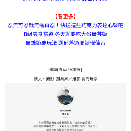
【看更多】
忍無可忍就無需再忍！快送這些巧克力表達心聲吧
B級美食當道 冬天就要吃大份量丼飯
最酷節慶玩法 到部落過耶誕報佳音
[編輯 食尚TV精選]
撰文、攝影 劉易昇／攝影 食尚玩家