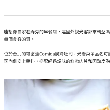
能想像自家巷弄旁的早餐店，連國外觀光客都來朝聖嗎
每個食客的胃。
位於台北的可蜜達Comida炭烤吐司，光看菜單品名
司內側塗上醬料，搭配經過調味的鮮嫩肉片和因熱度融