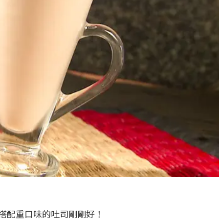
搭配重口味的
吐
司剛剛好！