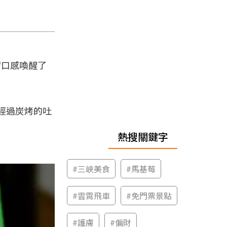
實口感喚醒了
經過炭烤的吐
熱搜關鍵字
#
三峽美食
#
馬基莓
#
雲霄飛車
#
免門票景點
#
護膚
#
偏財