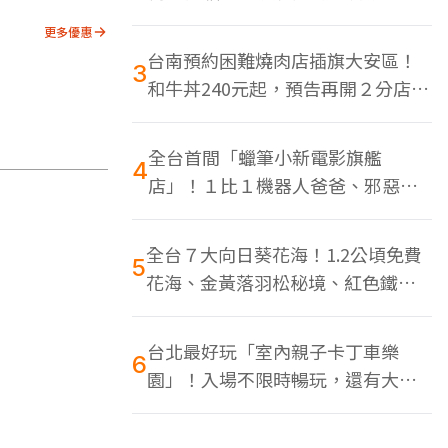
色美食多
更多優惠
台南預約困難燒肉店插旗大安區！
3
和牛丼240元起，預告再開２分店、
地點曝光
全台首間「蠟筆小新電影旗艦
4
店」！１比１機器人爸爸、邪惡正
男，百款周邊買翻
全台７大向日葵花海！1.2公頃免費
5
花海、金黃落羽松秘境、紅色鐵橋
同框
台北最好玩「室內親子卡丁車樂
6
園」！入場不限時暢玩，還有大螢
幕Switch遊戲區