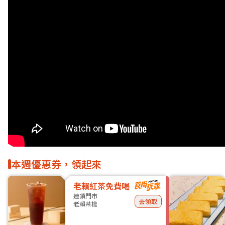
本週優惠券，領起來
老賴紅茶免費喝
連鎖門市
去領取
老賴茶棧