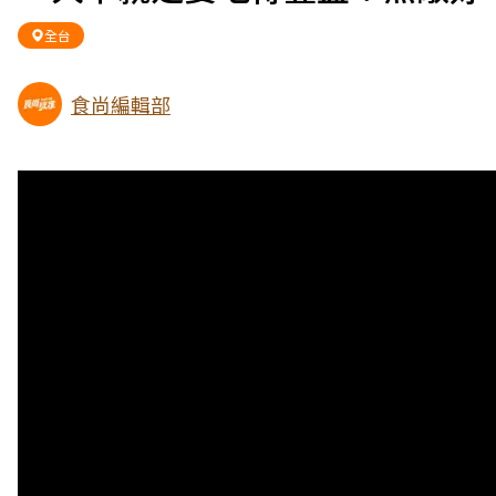
全台
食尚編輯部