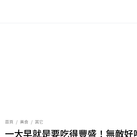
首頁
/
美食
/
其它
一大早就是要吃得豐盛！無敵好