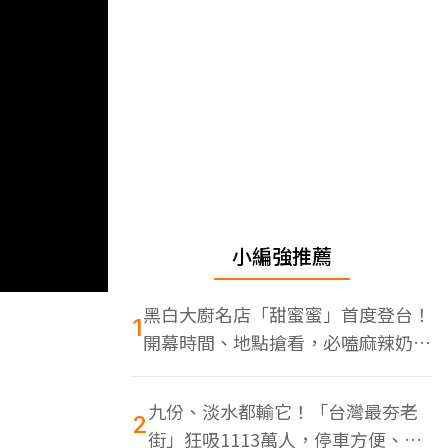
小編強推薦
黑白大廚名店「甜蜜蜜」首度登台！
1
開幕時間、地點搶看，必嗑麻辣奶油
蝦
九份、淡水都輸它！「台灣最夯老
2
街」狂吸1113萬人，停車方便、特