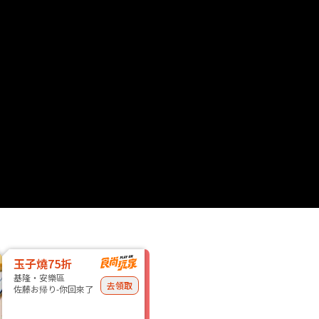
玉子燒75折
基隆・安樂區
去領取
佐藤お帰り-你回來了