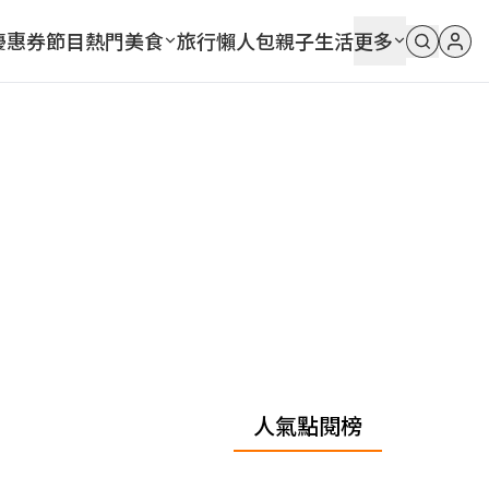
優惠券
節目
熱門
美食
旅行
懶人包
親子
生活
更多
人氣點閱榜