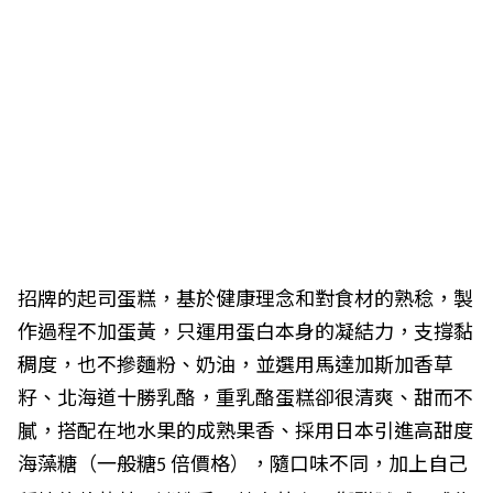
招牌的起司蛋糕，基於健康理念和對食材的熟稔，製
作過程不加蛋黃，只
運用蛋白本身的凝結力，支撐黏
稠度，也不摻麵粉、奶油，並選用馬達加斯
加香草
籽、北海道十勝乳酪，重乳酪蛋糕卻很清爽、甜而不
膩，搭配在地水
果的成熟果香、採用日本引進高甜度
海藻糖（一般糖
倍價格），隨口味
不同，加上自己
5