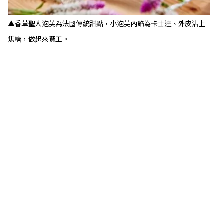
▲香草聖人泡芙為法國傳統甜點，小泡芙內餡為卡士達、外皮沾上
焦糖，做起來費工。