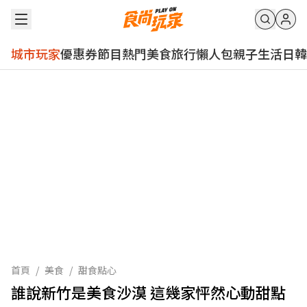
城市玩家
優惠券
節目
熱門
美食
旅行
懶人包
親子
生活
日韓
首頁
/
美食
/
甜食點心
誰說新竹是美食沙漠 這幾家怦然心動甜點