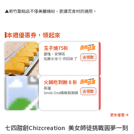
▲新竹甜點店不僅美麗繽紛，更講究食材的運用。
本週優惠券，領起來
玉子燒75折
基隆・安樂區
去領取
佐藤お帰り-你回來了
火鍋吃到飽８折
高雄
去領取
Smile One精緻涮涮鍋
更多優惠
七四甜創Chizcreation 美女師徒挑戰圓夢一刻