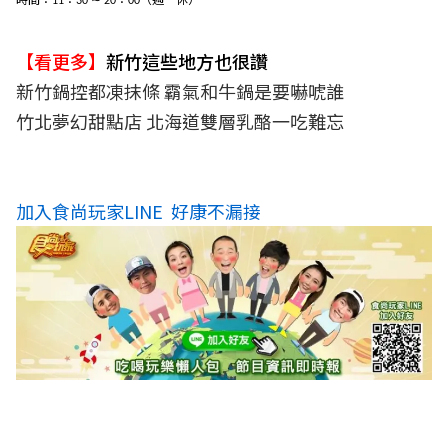
11
30
20
00
【看更多】
新竹這些地方也很讚
新竹鍋控都凍抹條 霸氣和牛鍋是要嚇唬誰
竹北夢幻甜點店 北海道雙層乳酪一吃難忘
加入食尚玩家LINE 好康不漏接