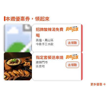
本週優惠券，領起來
招牌酸辣湯免費
喝
高雄・鳳山區
去領取
今鼎手工水餃
指定套餐送串燒
連鎖門市
去領取
柒息地
更多優惠