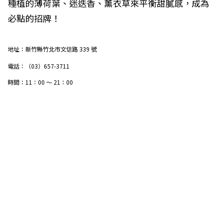
種植的薄荷葉、迷迭香、薰衣草來平衡甜膩感，成為
必點的
招牌！
地址：新竹縣竹北市文信路
339
號
電話：（
03
）
657-3711
時間：
11
：
00
～
21
：
00