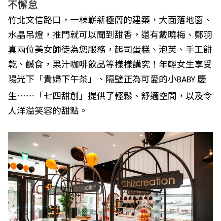
不懈怠
竹北文信路口，一棟嶄新極簡的建築，大面落地窗、
水晶吊燈，推門就可以聞到甜香，還有戴曉梅、鄭羽
真兩位美女師徒為您服務，起司蛋糕、泡芙、手工餅
乾、鹹食，果汁咖啡飲品等樣樣講究！年輕女生享受
陽光下「貴婦下午茶」、隔壁正為可愛的小
慶
BABY
生
⋯⋯
「七四甜創」提供了輕鬆、
舒適空間，以及令
人洋溢笑容的甜點。