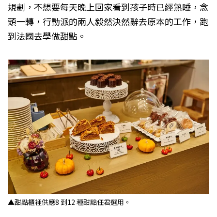
規劃，不想要每天晚上回家看到孩子時已經熟睡，念
頭一轉，行動派的兩人毅然決然辭去原本的工作，跑
到法國去學做甜點。
▲甜點櫃裡供應
8
到
12
種甜點任君選用。